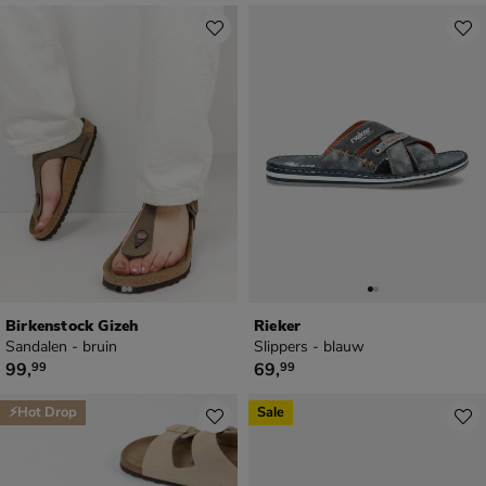
Birkenstock Gizeh
Rieker
Sandalen - bruin
Slippers - blauw
€ 99,99
€ 69,99
99
,
69
,
99
99
⚡Hot Drop
Sale