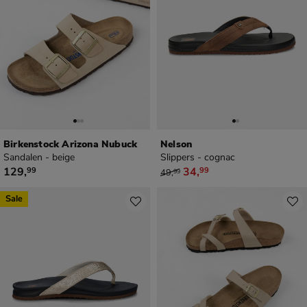
Birkenstock Arizona Nubuck
Nelson
Sandalen - beige
Slippers - cognac
€ 129,99
van € 49,99 voor € 34,99
129
,
34
,
99
99
49
,
99
Sale