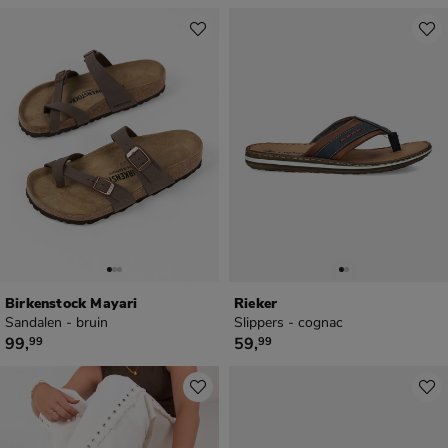
Birkenstock Mayari
Rieker
Sandalen - bruin
Slippers - cognac
€ 99,99
€ 59,99
99
,
59
,
99
99