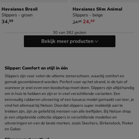
Havaianas Brasil
Havaianas Slim Animal
Slippers - groen
Slippers - beige
€ 34,99
van € 34,99 voor € 24,49
34
,
24
,
99
49
34
,
99
30
van
382 gezien
Bekijk meer producten
Slipper: Comfort en stijl in één
Slippers zijn voor velen de ultieme zomerschoen, waarbij comfort en
gemak gecombineerd worden. Perfect voor op het strand, in de tuin of
wanneer je snel even een boodschap moet doen. Slippers zijn altijd handig
om in huis te hebben en zijn er in veel verschillende varianten. Een
eenvoudig rubberen uitvoering of een luxueus model gemaakt van leer, je
vind het allemaal bij Nelson. Doordat slippers super makkelijk aan te
trekken zijn, zijn ze geliefd bij mensen van alle leeftijden. Bij Nelson shop
je een uitgebreide collectie slippers in verschillende modellen en
uitvoeringen en van de beste merken, zoals Skechers, Birkenstock, Rieker
en Gabor.