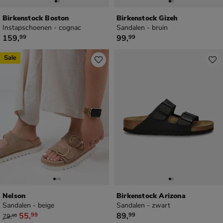
Birkenstock Boston
Birkenstock Gizeh
Instapschoenen - cognac
Sandalen - bruin
€ 159,99
€ 99,99
159
,
99
,
99
99
Sale
Nelson
Birkenstock Arizona
Sandalen - beige
Sandalen - zwart
van € 79,99 voor € 55,99
€ 89,99
55
,
89
,
99
99
79
,
99