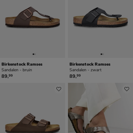
Birkenstock Ramses
Birkenstock Ramses
Sandalen - bruin
Sandalen - zwart
€ 89,99
€ 89,99
89
,
89
,
99
99