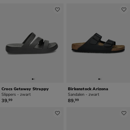
Crocs Getaway Strappy
Birkenstock Arizona
Slippers - zwart
Sandalen - zwart
€ 39,99
€ 89,99
39
,
89
,
99
99