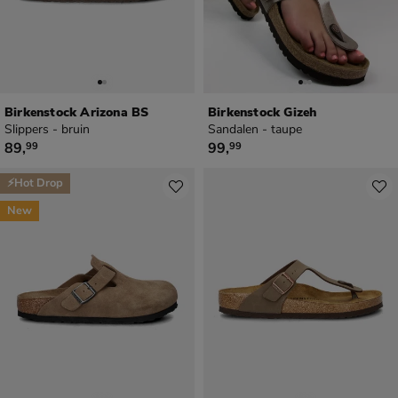
Birkenstock Arizona BS
Birkenstock Gizeh
Slippers - bruin
Sandalen - taupe
€ 89,99
€ 99,99
89
,
99
,
99
99
⚡Hot Drop
New