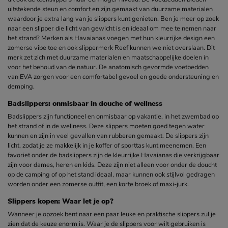
uitstekende steun en comfort en zijn gemaakt van duurzame materialen
waardoor je extra lang van je slippers kunt genieten. Ben je meer op zoek
naar een slipper die licht van gewicht is en ideaal om mee te nemen naar
het strand? Merken als Havaianas voegen met hun kleurrijke design een
zomerse vibe toe en ook slippermerk Reef kunnen we niet overslaan. Dit
merk zet zich met duurzame materialen en maatschappelijke doelen in
voor het behoud van de natuur. De anatomisch gevormde voetbedden
van EVA zorgen voor een comfortabel gevoel en goede ondersteuning en
demping.
Badslippers: onmisbaar in douche of wellness
Badslippers zijn functioneel en onmisbaar op vakantie, in het zwembad op
het strand of in de wellness. Deze slippers moeten goed tegen water
kunnen en zijn in veel gevallen van rubberen gemaakt. De slippers zijn
licht, zodat je ze makkelijk in je koffer of sporttas kunt meenemen. Een
favoriet onder de badslippers zijn de kleurrijke Havaianas die verkrijgbaar
zijn voor dames, heren en kids. Deze zijn niet alleen voor onder de doucht
op de camping of op het stand ideaal, maar kunnen ook stijlvol gedragen
worden onder een zomerse outfit, een korte broek of maxi-jurk.
Slippers kopen: Waar let je op?
Wanneer je opzoek bent naar een paar leuke en praktische slippers zul je
zien dat de keuze enorm is. Waar je de slippers voor wilt gebruiken is