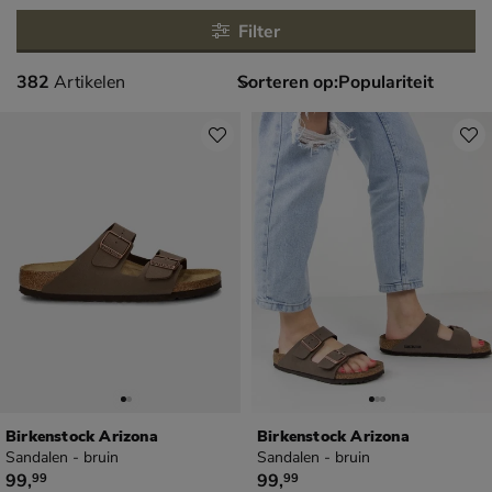
Filter
382 artikelen
382
Artikelen
Sorteren op:
Birkenstock Arizona
Birkenstock Arizona
Sandalen - bruin
Sandalen - bruin
€ 99,99
€ 99,99
99
,
99
,
99
99