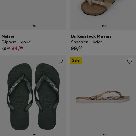
Nelson
Birkenstock Mayari
Slippers - goud
Sandalen - beige
van € 49,99 voor € 34,99
€ 99,99
34
,
99
,
99
99
49
,
99
Sale