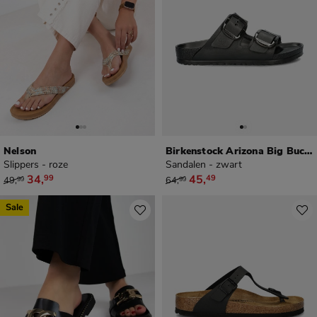
Nelson
Birkenstock Arizona Big Buckle EVA
Slippers - roze
Sandalen - zwart
van € 49,99 voor € 34,99
van € 64,99 voor € 45,49
34
,
45
,
99
49
49
,
64
,
99
99
Sale