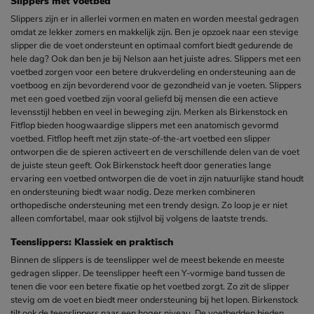
Slippers met voetbed
Slippers zijn er in allerlei vormen en maten en worden meestal gedragen
omdat ze lekker zomers en makkelijk zijn. Ben je opzoek naar een stevige
slipper die de voet ondersteunt en optimaal comfort biedt gedurende de
hele dag? Ook dan ben je bij Nelson aan het juiste adres. Slippers met een
voetbed zorgen voor een betere drukverdeling en ondersteuning aan de
voetboog en zijn bevorderend voor de gezondheid van je voeten. Slippers
met een goed voetbed zijn vooral geliefd bij mensen die een actieve
levensstijl hebben en veel in beweging zijn. Merken als Birkenstock en
Fitflop bieden hoogwaardige slippers met een anatomisch gevormd
voetbed. Fitflop heeft met zijn state-of-the-art voetbed een slipper
ontworpen die de spieren activeert en de verschillende delen van de voet
de juiste steun geeft. Ook Birkenstock heeft door generaties lange
ervaring een voetbed ontworpen die de voet in zijn natuurlijke stand houdt
en ondersteuning biedt waar nodig. Deze merken combineren
orthopedische ondersteuning met een trendy design. Zo loop je er niet
alleen comfortabel, maar ook stijlvol bij volgens de laatste trends.
Teenslippers: Klassiek en praktisch
Binnen de slippers is de teenslipper wel de meest bekende en meeste
gedragen slipper. De teenslipper heeft een Y-vormige band tussen de
tenen die voor een betere fixatie op het voetbed zorgt. Zo zit de slipper
stevig om de voet en biedt meer ondersteuning bij het lopen. Birkenstock
tilt ook de teenslippers naar een hoger niveau. De voetbedden bieden