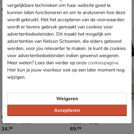
vergelijkbare technieken om haar website goed te
Nelson
Nelson
kunnen laten functioneren en om te analyseren hoe deze
Slippers - cognac
Slippers - cognac
wordt gebruikt. Met het accepteren van de voorwaarden
€ 79,99
€ 79,99
79
,
79
,
99
99
wordt er tevens gebruik gemaakt van cookies voor
advertentiedoeleinden. Dit maakt het mogelijk om
advertenties van Nelson Schoenen, die elders getoond
worden, voor jou relevanter te maken. Je kunt de cookies
voor advertentiedoeleinden indien gewenst weigeren.
Meer weten? Lees dan verder op onze
cookiespagina
.
Hier kun je jouw voorkeur ook op een later moment nog
wijzigen.
Weigeren
Accepteren
Havaianas Slim
Verbenas Rocio
Slippers - zwart
Slippers - beige
€ 34,99
€ 69,99
34
,
69
,
99
99