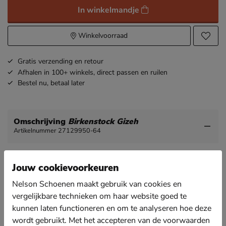
In winkelmandje
Winkelvoorraad
Gratis
verzending en retour
Afhalen in 100+ winkels,
direct passen en ruilen
Bestel nu,
betaal later
Omschrijving
Birkenstock Gizeh
Artikelnummer 27129950-64
Birkenstock Gizeh dames teenslipper
Jouw cookievoorkeuren
Birkenstock is niet meer weg te denken uit het
zomerse straatbeeld. Voor welke variant ga jij dit
Nelson Schoenen maakt gebruik van cookies en
voorjaar?
vergelijkbare technieken om haar website goed te
Uitgevoerd in leatherlook met verstelbare band om de
kunnen laten functioneren en om te analyseren hoe deze
wreef om de pasvorm naar wens aan te passen.
wordt gebruikt. Met het accepteren van de voorwaarden