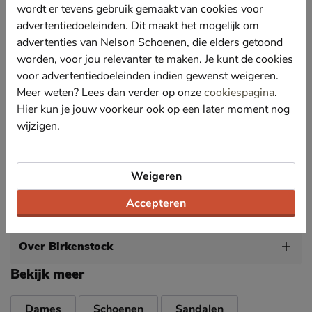
Gevoerd met het huidvriendelijke en slijtvaste
wordt er tevens gebruik gemaakt van cookies voor
synthetische materiaal Birko-Flor®, dit is met een
advertentiedoeleinden. Dit maakt het mogelijk om
duurzamer productieproces gemaakt.
advertenties van Nelson Schoenen, die elders getoond
Voorzien van Birkenstock's anatomische gevormd
worden, voor jou relevanter te maken. Je kunt de cookies
voetbed die ondersteuning biedt aan de voetboog. De
voor advertentiedoeleinden indien gewenst weigeren.
diepe hielkap houdt de voet goed op zijn plek
Meer weten? Lees dan verder op onze
cookiespagina
.
waardoor het voetbed beter tot zijn recht komt.
Hier kun je jouw voorkeur ook op een later moment nog
Afgewerkt met een rubberen zool en kurken-
wijzigen.
tussenzool.
De wijdte van deze Birkenstock teenslipper is
normaal tot breed.
Weigeren
Accepteren
Specificaties
Over Birkenstock
Bekijk meer
Dames
Schoenen
Sandalen