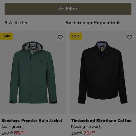
Filter
9 artikelen
9
Artikelen
Sorteren op:
Sale
Sale
Skechers Premier Rain Jacket
Timberland Stratham Cotton
Jas - groen
Kleding - zwart
van € 109,99 voor € 65,99
van € 119,99 voor € 71,99
65
,
71
,
99
99
109
,
119
,
99
99