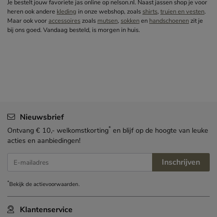
Je bestelt jouw favoriete jas online op nelson.nl. Naast jassen shop je voor
heren ook andere
kleding
in onze webshop, zoals
shirts
,
truien en vesten
.
Maar ook voor
accessoires
zoals
mutsen
,
sokken
en
handschoenen
zit je
bij ons goed. Vandaag besteld, is morgen in huis.
Nieuwsbrief
*
Ontvang € 10,- welkomstkorting
en blijf op de hoogte van leuke
acties en aanbiedingen!
Inschrijven
E-mailadres
*
Bekijk de
actievoorwaarden
.
Klantenservice