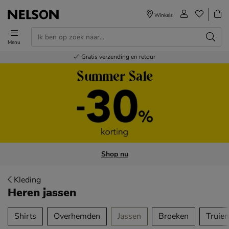
Winkels
Menu
Voor 23.00u besteld,
Gratis
Bestel nu,
100+
verzending en retour
Nelson winkels
betaal later
volgende dag in huis
Shop nu
Kleding
Heren jassen
tegorieën over
Shirts
Overhemden
Jassen
Broeken
Truien