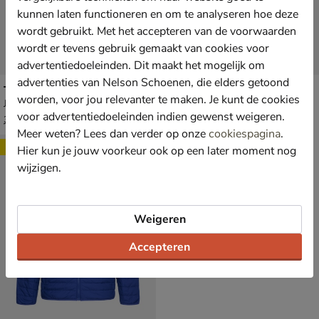
kunnen laten functioneren en om te analyseren hoe deze
wordt gebruikt. Met het accepteren van de voorwaarden
wordt er tevens gebruik gemaakt van cookies voor
advertentiedoeleinden. Dit maakt het mogelijk om
advertenties van Nelson Schoenen, die elders getoond
Timberland
Skechers GoShield Traverse
worden, voor jou relevanter te maken. Je kunt de cookies
Jas - geel
Jas - zwart
voor advertentiedoeleinden indien gewenst weigeren.
van € 369,99 voor € 221,99
€ 99,99
221
,
99
,
99
99
369
,
99
Meer weten? Lees dan verder op onze
cookiespagina
.
Sale
Hier kun je jouw voorkeur ook op een later moment nog
wijzigen.
Weigeren
Accepteren