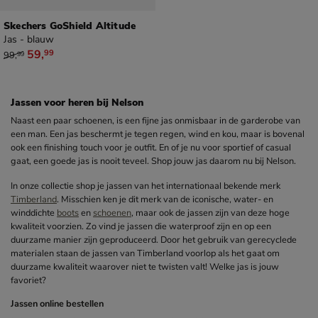
Skechers GoShield Altitude
Jas - blauw
van € 99,99 voor € 59,99
59
,
99
99
,
99
Jassen voor heren bij Nelson
Naast een paar schoenen, is een fijne jas onmisbaar in de garderobe van
een man. Een jas beschermt je tegen regen, wind en kou, maar is bovenal
ook een finishing touch voor je outfit. En of je nu voor sportief of casual
gaat, een goede jas is nooit teveel. Shop jouw jas daarom nu bij Nelson.
In onze collectie shop je jassen van het internationaal bekende merk
Timberland
. Misschien ken je dit merk van de iconische, water- en
winddichte
boots
en
schoenen
, maar ook de jassen zijn van deze hoge
kwaliteit voorzien. Zo vind je jassen die waterproof zijn en op een
duurzame manier zijn geproduceerd. Door het gebruik van gerecyclede
materialen staan de jassen van Timberland voorlop als het gaat om
duurzame kwaliteit waarover niet te twisten valt! Welke jas is jouw
favoriet?
Jassen online bestellen