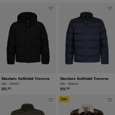
Skechers GoShield Traverse
Skechers GoShield Traverse
Jas - zwart
Jas - blauw
€ 99,99
€ 99,99
99
,
99
,
99
99
Sale