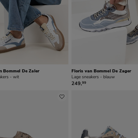
an Bommel De Zaler
Floris van Bommel De Zager
kers - wit
Lage sneakers - blauw
9
€ 249,99
249
,
99