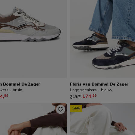
an Bommel De Zager
Floris van Bommel De Zager
kers - bruin
Lage sneakers - blauw
49,99 voor € 174,99
van € 249,99 voor € 174,99
4
,
174
,
99
99
249
,
99
Sale