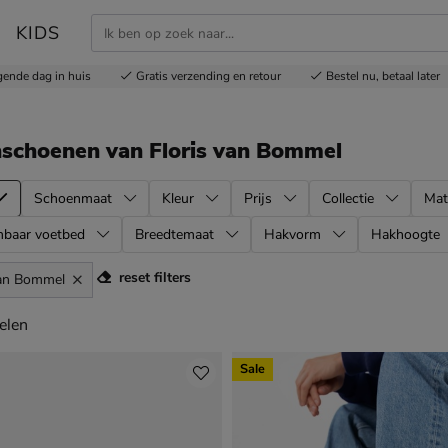
KIDS
gende dag in huis
Gratis
verzending en retour
Bestel nu,
betaal later
nschoenen
van Floris van Bommel
Schoenmaat
Kleur
Prijs
Collectie
Mat
mbaar voetbed
Breedtemaat
Hakvorm
Hakhoogte
reset filters
van Bommel
elen
elen
Sale