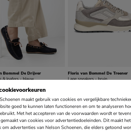
an Bommel De Drijver
Floris van Bommel De Treener
 & loafers - blauw
Lage sneakers - bruin
9
van € 269,99 voor € 188,99
188
,
99
269
,
99
cookievoorkeuren
Sale
Schoenen maakt gebruik van cookies en vergelijkbare techniek
bsite goed te kunnen laten functioneren en om te analyseren ho
ebruikt. Met het accepteren van de voorwaarden wordt er teven
 gemaakt van cookies voor advertentiedoeleinden. Dit maakt het
k om advertenties van Nelson Schoenen, die elders getoond wo