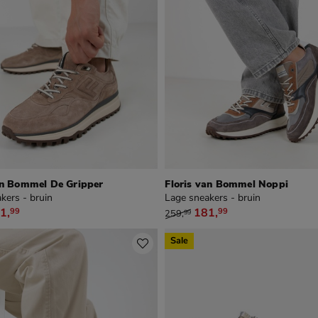
an Bommel De Gripper
Floris van Bommel Noppi
kers - bruin
Lage sneakers - bruin
59,99 voor € 181,99
van € 259,99 voor € 181,99
1
,
181
,
99
99
259
,
99
Sale