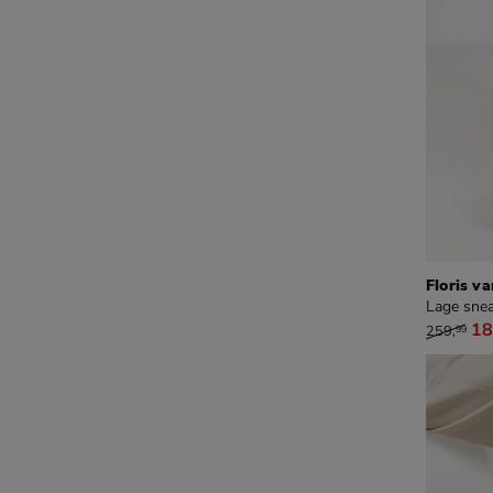
Floris v
Lage snea
van € 2
18
259
,
99