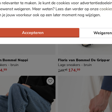
u relevanter te maken. Je kunt de cookies voor advertentiedoelei
gewenst weigeren. Meer weten? Lees dan verder op onze
cookie
n je jouw voorkeur ook op een later moment nog wijzigen.
Accepteren
Weigeren
an Bommel Noppi
Floris van Bommel De Gripper
kers - bruin
Lage sneakers - bruin
49,99 voor € 174,99
van € 249,99 voor € 174,99
4
,
174
,
99
99
249
,
99