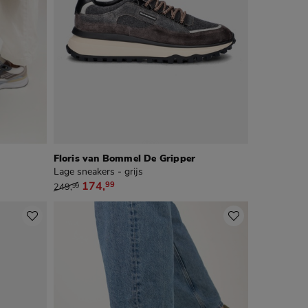
Floris van Bommel De Gripper
Lage sneakers - grijs
van € 249,99 voor € 174,99
174
,
99
249
,
99