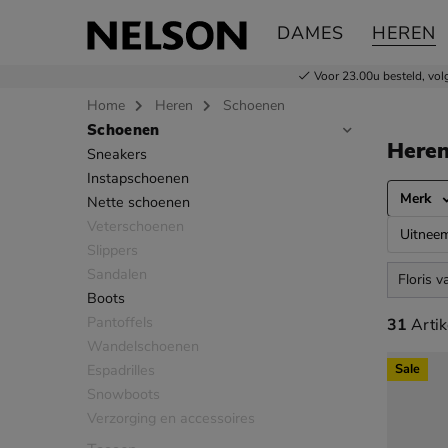
DAMES
HEREN
Voor 23.00u besteld,
vol
Home
Heren
Schoenen
Schoenen
Sla categorieën over
Here
Sneakers
Instapschoenen
Merk
Nette schoenen
Veterschoenen
Uitnee
Slippers
Sandalen
Floris 
Boots
Pantoffels
31 artik
31
Artik
Wandelschoenen
Espadrilles
Sale
Snowboots
Verzorging en accessoires