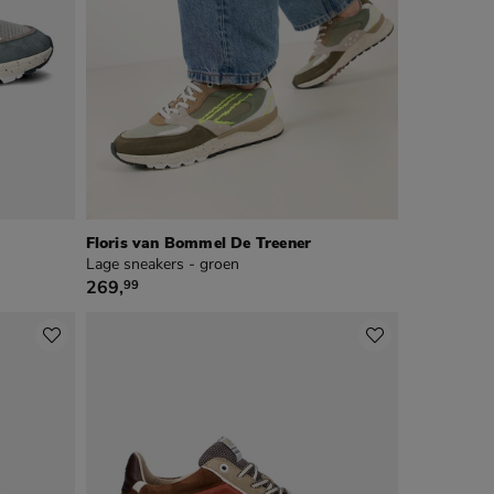
Floris van Bommel De Treener
Lage sneakers - groen
€ 269,99
269
,
99