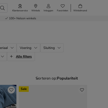
Klantenservice
Winkels
Inloggen
Favorieten
Winkelmand
100+
Nelson winkels
eriaal
Voering
Sluiting
Alle filters
Sorteren op:
Sale