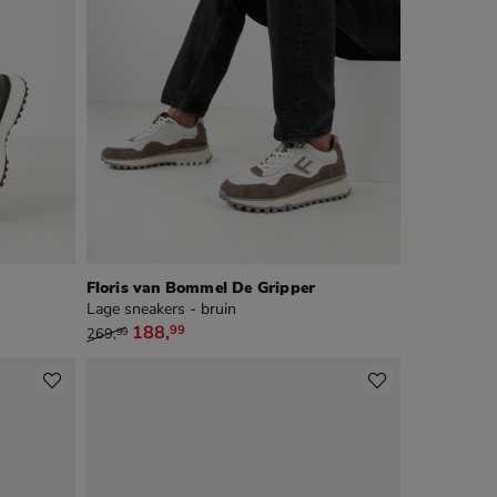
Floris van Bommel De Gripper
Lage sneakers - bruin
van € 269,99 voor € 188,99
188
,
99
269
,
99