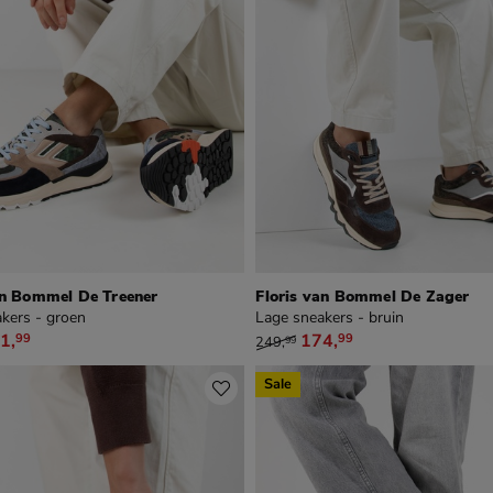
an Bommel De Treener
Floris van Bommel De Zager
kers - groen
Lage sneakers - bruin
59,99 voor € 181,99
van € 249,99 voor € 174,99
1
,
174
,
99
99
249
,
99
Sale