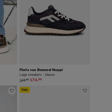
Floris van Bommel Noppi
Lage sneakers - blauw
van € 249,99 voor € 174,99
174
,
99
249
,
99
Sale