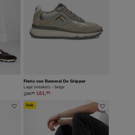
Floris van Bommel De Gripper
Lage sneakers - beige
van € 259,99 voor € 181,99
181
,
99
259
,
99
Sale