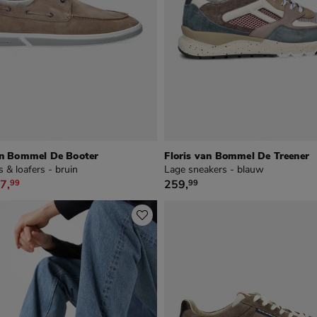
an Bommel De Booter
Floris van Bommel De Treener
 & loafers - bruin
Lage sneakers - blauw
39,99 voor € 167,99
€ 259,99
7
,
259
,
99
99