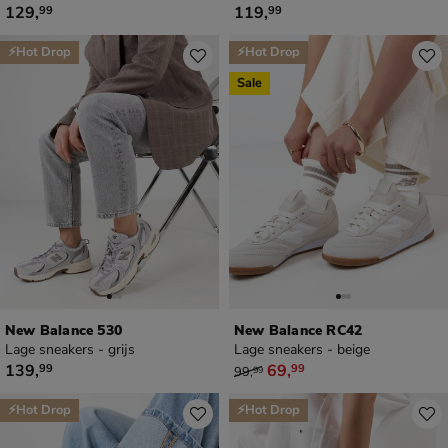
€ 129,99
€ 119,99
129
,
119
,
99
99
⚡Hot Drop
⚡Hot Drop
Sale
New Balance 530
New Balance RC42
Lage sneakers - grijs
Lage sneakers - beige
€ 139,99
van € 99,99 voor € 69,99
139
,
69
,
99
99
99
,
99
⚡Hot Drop
⚡Hot Drop