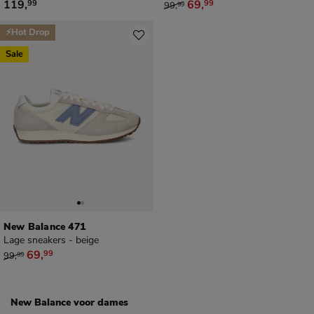
€ 119,99
van € 99,99 voor € 69,99
119
,
69
,
99
99
99
,
99
⚡Hot Drop
Sale
New Balance 471
Lage sneakers - beige
van € 99,99 voor € 69,99
69
,
99
99
,
99
New Balance voor dames