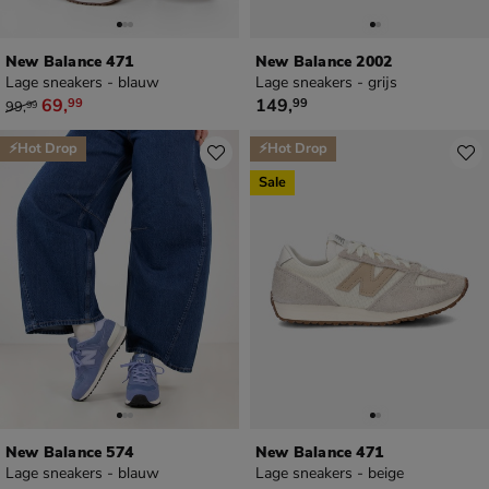
New Balance 471
New Balance 2002
Lage sneakers - blauw
Lage sneakers - grijs
van € 99,99 voor € 69,99
€ 149,99
69
,
149
,
99
99
99
,
99
⚡Hot Drop
⚡Hot Drop
Sale
New Balance 574
New Balance 471
Lage sneakers - blauw
Lage sneakers - beige