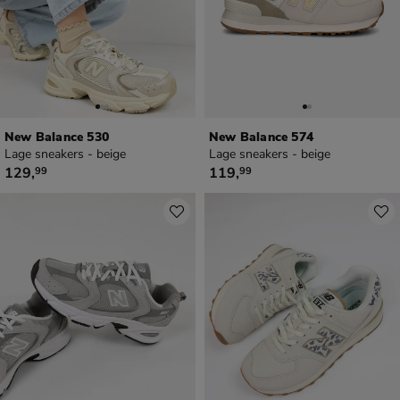
New Balance 530
New Balance 574
Lage sneakers - beige
Lage sneakers - beige
€ 129,99
€ 119,99
129
,
119
,
99
99