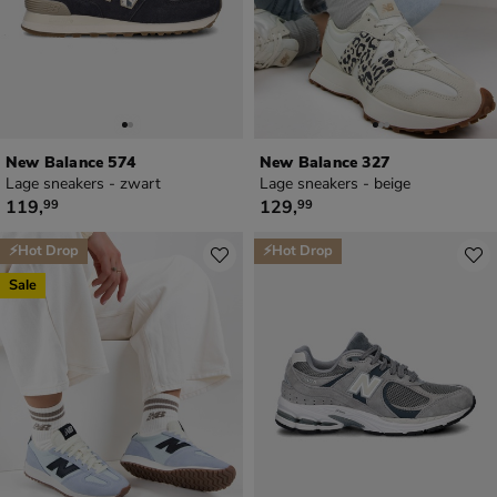
New Balance 574
New Balance 327
Lage sneakers - zwart
Lage sneakers - beige
€ 119,99
€ 129,99
119
,
129
,
99
99
⚡Hot Drop
⚡Hot Drop
Sale