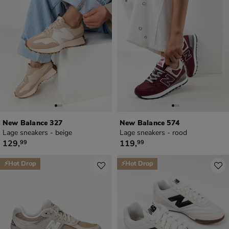
New Balance 327
New Balance 574
Lage sneakers - beige
Lage sneakers - rood
€ 129,99
€ 119,99
129
,
119
,
99
99
⚡Hot Drop
⚡Hot Drop