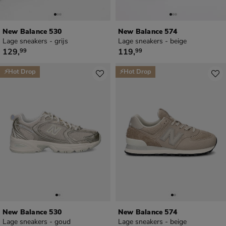
New Balance 530
New Balance 574
Lage sneakers - grijs
Lage sneakers - beige
€ 129,99
€ 119,99
129
,
119
,
99
99
⚡Hot Drop
⚡Hot Drop
New Balance 530
New Balance 574
Lage sneakers - goud
Lage sneakers - beige