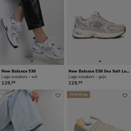
New Balance 530
New Balance 530 Sea Salt Leopard
Lage sneakers - wit
Lage sneakers - grijs
€ 129,99
€ 129,99
129
,
129
,
99
99
⚡Hot Drop