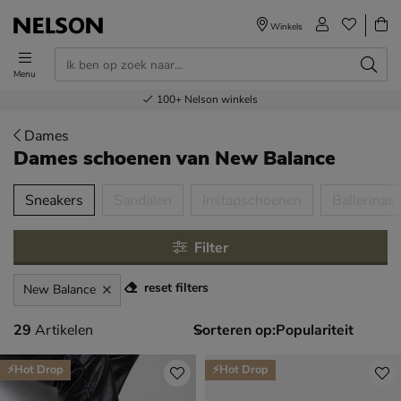
Winkels
Menu
Voor 23.00u besteld,
Gratis
Bestel nu,
100+
verzending en retour
Nelson winkels
betaal later
volgende dag in huis
Dames
Dames schoenen
van New Balance
tegorieën over
Sneakers
Sandalen
Instapschoenen
Ballerinas
Filter
reset filters
New Balance
29 artikelen
29
Artikelen
Sorteren op:
⚡Hot Drop
⚡Hot Drop