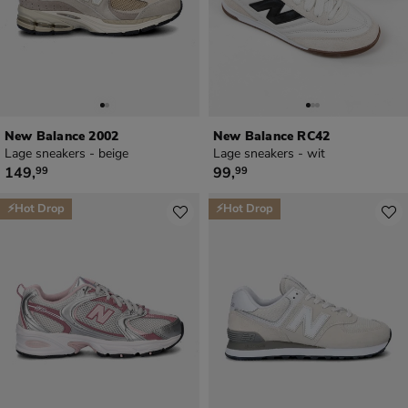
New Balance 2002
New Balance RC42
Lage sneakers - beige
Lage sneakers - wit
€ 149,99
€ 99,99
149
,
99
,
99
99
⚡Hot Drop
⚡Hot Drop