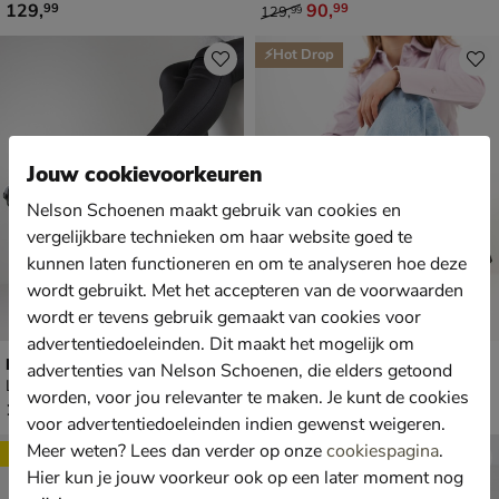
€ 129,99
van € 129,99 voor € 90,99
129
,
90
,
99
99
129
,
99
⚡Hot Drop
Jouw cookievoorkeuren
Nelson Schoenen maakt gebruik van cookies en
vergelijkbare technieken om haar website goed te
kunnen laten functioneren en om te analyseren hoe deze
wordt gebruikt. Met het accepteren van de voorwaarden
wordt er tevens gebruik gemaakt van cookies voor
advertentiedoeleinden. Dit maakt het mogelijk om
New Balance 327
New Balance 574
advertenties van Nelson Schoenen, die elders getoond
Lage sneakers - zwart
Lage sneakers - roze
worden, voor jou relevanter te maken. Je kunt de cookies
€ 129,99
€ 119,99
129
,
119
,
99
99
voor advertentiedoeleinden indien gewenst weigeren.
Meer weten? Lees dan verder op onze
cookiespagina
.
Sale
Hier kun je jouw voorkeur ook op een later moment nog