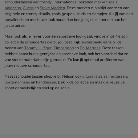
schoudertassen van trendy, internationaal bekende merken zoals
Valentino
,
Guess
en
Steve Madden
. Deze merken zijn altijd voorzien van
originele en trendy details, zoals gespen, studs en riempjes. Als jij van een
opvallende en modieuze look houdt dan ben je bij deze merken aan het
juiste adres.
Maar ook als je liever voor een sportieve look gaat, vind je in de Nelson
collectie de schoudertas die bij jou past. Kijk bijvoorbeeld eens bij de
tassen van
Tommy Hilfiger
,
Timberland
en
Dr. Martens
. Deze tassen
hebben naast hun eigentijdse en sportieve look, ook het voordeel dat ze
van sterke materialen zijn gemaakt. Zo kun jij optimaal profiteren van
jouw nieuwe schoudertas.
Naast schoudertassen shop je bij Nelson ook
uitgaanstasjes
,
rugtassen
,
portemonnees
en
handtassen
. Bekijk de collectie en maak je keuze! Je
shopt gemakkelijk en snel op nelson.nl.