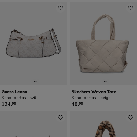
Guess Leona
Skechers Woven Tote
Schoudertas - wit
Schoudertas - beige
€ 124,99
€ 49,99
124
,
49
,
99
99