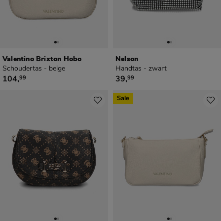
Valentino Brixton Hobo
Nelson
Schoudertas - beige
Handtas - zwart
€ 104,99
€ 39,99
104
,
39
,
99
99
Sale