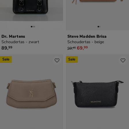
Dr. Martens
Steve Madden Brisa
Schoudertas - zwart
Schoudertas - beige
€ 89,99
van € 99,99 voor € 69,99
89
,
69
,
99
99
99
,
99
Sale
Sale