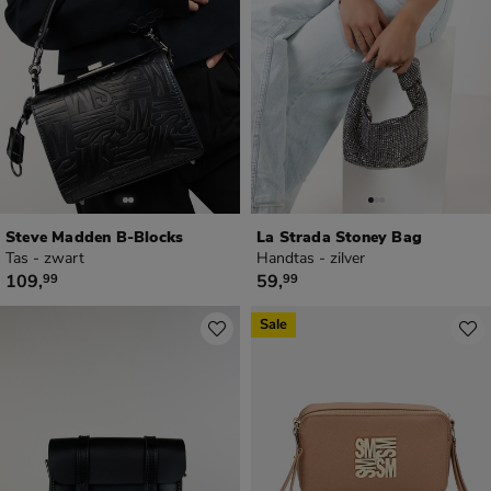
Steve Madden B-Blocks
La Strada Stoney Bag
Tas - zwart
Handtas - zilver
€ 109,99
€ 59,99
109
,
59
,
99
99
Sale