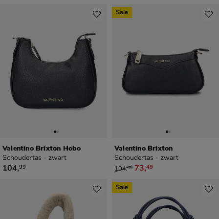
Sale
Valentino Brixton Hobo
Valentino Brixton
Schoudertas - zwart
Schoudertas - zwart
€ 104,99
van € 104,99 voor € 73,49
104
,
73
,
99
49
104
,
99
Sale