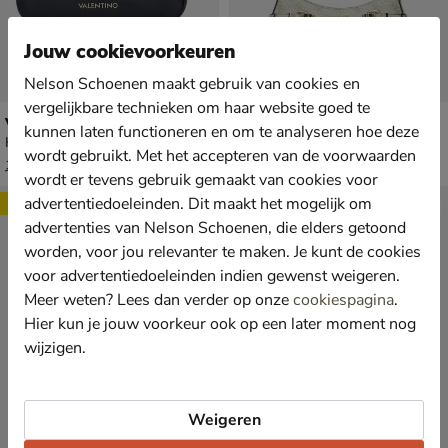
Jouw cookievoorkeuren
Nelson Schoenen maakt gebruik van cookies en
vergelijkbare technieken om haar website goed te
Valentino Zero Re Pochette
Guess Leona
kunnen laten functioneren en om te analyseren hoe deze
Handtas - zwart
Schoudertas - groen
wordt gebruikt. Met het accepteren van de voorwaarden
van € 139,99 voor € 97,99
van € 124,99 voor € 87,49
97
,
87
,
99
49
139
,
124
,
99
99
wordt er tevens gebruik gemaakt van cookies voor
advertentiedoeleinden. Dit maakt het mogelijk om
Sale
Sale
advertenties van Nelson Schoenen, die elders getoond
worden, voor jou relevanter te maken. Je kunt de cookies
voor advertentiedoeleinden indien gewenst weigeren.
Meer weten? Lees dan verder op onze
cookiespagina
.
Hier kun je jouw voorkeur ook op een later moment nog
wijzigen.
Weigeren