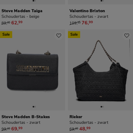
Steve Madden Taiga
Valentino Brixton
Schoudertas - beige
Schoudertas - zwart
van € 89,99 voor € 62,99
van € 109,99 voor € 76,99
62
,
76
,
99
99
89
,
109
,
99
99
Sale
Sale
Steve Madden B-Stakes
Rieker
Schoudertas - zwart
Schoudertas - zwart
van € 99,99 voor € 69,99
van € 69,99 voor € 48,99
69
,
48
,
99
99
99
,
69
,
99
99