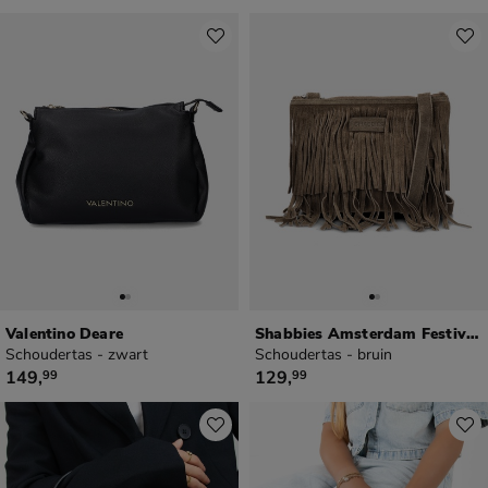
Valentino Deare
Shabbies Amsterdam Festival Fringe
Schoudertas - zwart
Schoudertas - bruin
€ 149,99
€ 129,99
149
,
129
,
99
99