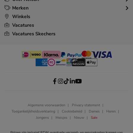
Merken
Winkels
Vacatures
Vacatures Skechers
Algemene voorwaarden
Privacy statement
Toegankelijkheidsverklaring
Cookiebeleid
Dames
Heren
Jongens
Meisjes
Nieuw
Sale
Prijzen zijn inclusief BTW; eventuele verzend- en servicekosten kunnen van