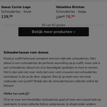
Guess Carrie Logo
Valentino Brixton
Schoudertas - bruin
Schoudertas - beige
€ 139,99
van € 109,99 voor € 76,99
139
,
76
,
99
99
109
,
99
30
van
92 gezien
Bekijk meer producten
Schoudertassen voor dames
Maak je outfit helemaal compleet met een stijlvolle schoudertas. Niet
alleen is een schoudertas de perfecte aanvulling op je outfit, maar ook is
een schoudertas ideaal om al je benodigde spulletjes in mee te nemen.
Het is dan ook niet voor niets dat voor veel vrouwen een schoudertas
onmisbaar is als ze de deur uitgaan. Ben jij op zoek naar een leuk
cadeautje voor jezelf? Bekijk dan de schoudertassen collectie online bij
Nelson!
Welke tas zoek jij?
Of je nu voor een feestelijke schoudertas gaat of naar een casual look op
zoek bent, in onze collectie heb je volop keuze. Je shopt onder andere