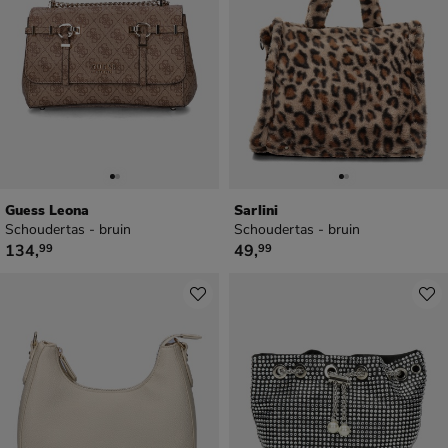
Guess Leona
Sarlini
Schoudertas - bruin
Schoudertas - bruin
€ 134,99
€ 49,99
134
,
49
,
99
99