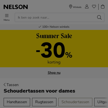
Winkels
Menu
Voor 23.00u besteld,
Gratis
Bestel nu,
100+
verzending en retour
Nelson winkels
betaal later
volgende dag in huis
Shop nu
Tassen
Schoudertassen voor dames
tegorieën over
Handtassen
Rugtassen
Schoudertassen
Uitga