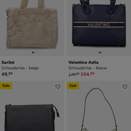
Sarlini
Valentino Aella
Schoudertas - beige
Schoudertas - blauw
€ 49,99
van € 149,99 voor € 104,99
49
,
104
,
99
99
149
,
99
Sale
Sale