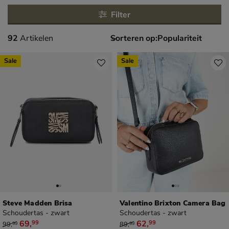
Filter
92 artikelen
92
Artikelen
Sorteren op:
Sale
Sale
Steve Madden Brisa
Valentino Brixton Camera Bag
Schoudertas - zwart
Schoudertas - zwart
van € 99,99 voor € 69,99
van € 89,99 voor € 62,99
69
,
62
,
99
99
99
,
89
,
99
99