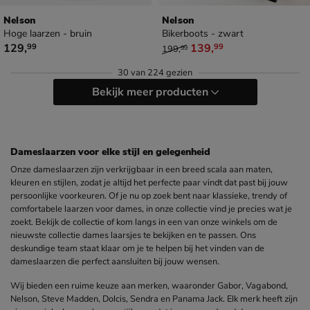
Nelson
Nelson
Hoge laarzen - bruin
Bikerboots - zwart
€ 129,99
van € 199,99 voor € 139,99
129
,
139
,
99
99
199
,
99
30
van
224 gezien
Bekijk meer producten
Dameslaarzen voor elke stijl en gelegenheid
Onze dameslaarzen zijn verkrijgbaar in een breed scala aan maten,
kleuren en stijlen, zodat je altijd het perfecte paar vindt dat past bij jouw
persoonlijke voorkeuren. Of je nu op zoek bent naar klassieke, trendy of
comfortabele laarzen voor dames, in onze collectie vind je precies wat je
zoekt. Bekijk de collectie of kom langs in een van onze winkels om de
nieuwste collectie dames laarsjes te bekijken en te passen. Ons
deskundige team staat klaar om je te helpen bij het vinden van de
dameslaarzen die perfect aansluiten bij jouw wensen.
Wij bieden een ruime keuze aan merken, waaronder Gabor, Vagabond,
Nelson, Steve Madden, Dolcis, Sendra en Panama Jack. Elk merk heeft zijn