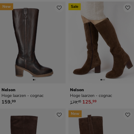
New
Sale
Nelson
Nelson
Hoge laarzen - cognac
Hoge laarzen - cognac
€ 159,99
van € 179,99 voor € 125,99
159
,
125
,
99
99
179
,
99
New