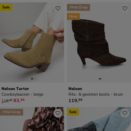
Sale
⚡Hot Drop
New
Nelson Tartor
Nelson
Cowboylaarzen - beige
Rits- & gesloten boots - bruin
van € 119,99 voor € 83,99
€ 119,99
83
,
119
,
99
99
119
,
99
⚡Hot Drop
Sale