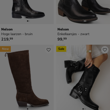
Nelson
Nelson
Hoge laarzen - bruin
Enkellaarsjes - zwart
€ 219,99
€ 99,99
219
,
99
,
99
99
New
Sale