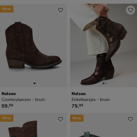
New
Nelson
Nelson
Cowboylaarzen - bruin
Enkellaarsjes - bruin
€ 99,99
€ 79,99
99
,
79
,
99
99
New
New