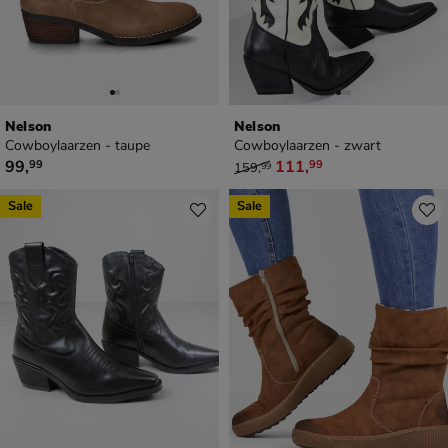
Nelson
Nelson
Cowboylaarzen - taupe
Cowboylaarzen - zwart
€ 99,99
van € 159,99 voor € 111,99
99
,
111
,
99
99
159
,
99
Sale
Sale