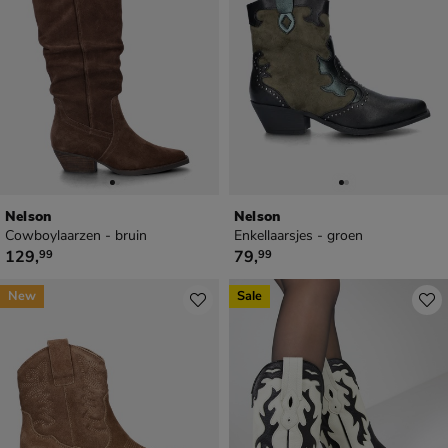
Nelson
Nelson
Cowboylaarzen - bruin
Enkellaarsjes - groen
€ 129,99
€ 79,99
129
,
79
,
99
99
New
Sale