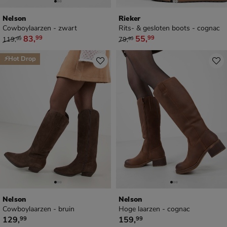
Nelson
Rieker
Cowboylaarzen - zwart
Rits- & gesloten boots - cognac
van € 119,99 voor € 83,99
van € 79,99 voor € 55,99
83
,
55
,
99
99
119
,
79
,
99
99
⚡Hot Drop
Nelson
Nelson
Cowboylaarzen - bruin
Hoge laarzen - cognac
€ 129,99
€ 159,99
129
,
159
,
99
99