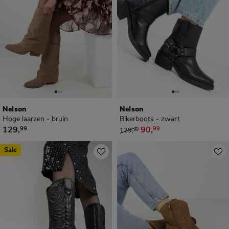
Nelson
Nelson
Hoge laarzen - bruin
Bikerboots - zwart
€ 129,99
van € 129,99 voor € 90,99
129
,
90
,
99
99
129
,
99
Sale