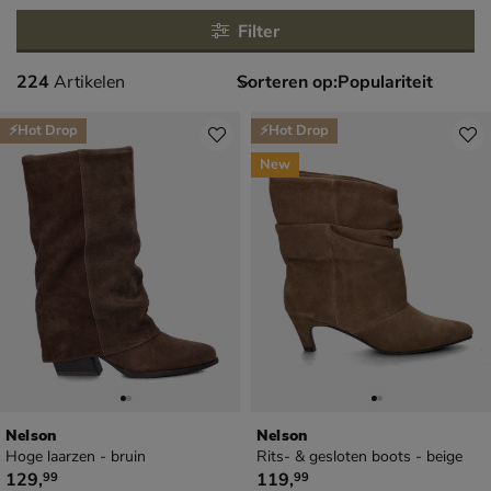
Filter
224 artikelen
224
Artikelen
Sorteren op:
⚡Hot Drop
⚡Hot Drop
New
Nelson
Nelson
Hoge laarzen - bruin
Rits- & gesloten boots - beige
€ 129,99
€ 119,99
129
,
119
,
99
99