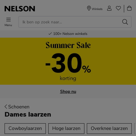
Winkels
Menu
Voor 23.00u besteld,
Gratis
Bestel nu,
100+
verzending en retour
Nelson winkels
betaal later
volgende dag in huis
Shop nu
Schoenen
Dames laarzen
tegorieën over
Cowboylaarzen
Hoge laarzen
Overknee laarzen