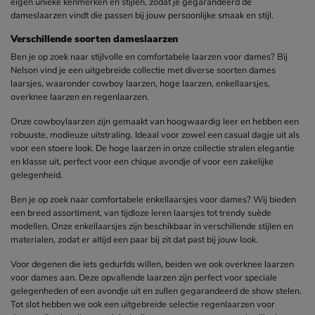
eigen unieke kenmerken en stijlen, zodat je gegarandeerd de
dameslaarzen vindt die passen bij jouw persoonlijke smaak en stijl.
Verschillende soorten dameslaarzen
Ben je op zoek naar stijlvolle en comfortabele laarzen voor dames? Bij
Nelson vind je een uitgebreide collectie met diverse soorten dames
laarsjes, waaronder cowboy laarzen, hoge laarzen, enkellaarsjes,
overknee laarzen en regenlaarzen.
Onze cowboylaarzen zijn gemaakt van hoogwaardig leer en hebben een
robuuste, modieuze uitstraling. Ideaal voor zowel een casual dagje uit als
voor een stoere look. De hoge laarzen in onze collectie stralen elegantie
en klasse uit, perfect voor een chique avondje of voor een zakelijke
gelegenheid.
Ben je op zoek naar comfortabele enkellaarsjes voor dames? Wij bieden
een breed assortiment, van tijdloze leren laarsjes tot trendy suède
modellen. Onze enkellaarsjes zijn beschikbaar in verschillende stijlen en
materialen, zodat er altijd een paar bij zit dat past bij jouw look.
Voor degenen die iets gedurfds willen, beiden we ook overknee laarzen
voor dames aan. Deze opvallende laarzen zijn perfect voor speciale
gelegenheden of een avondje uit en zullen gegarandeerd de show stelen.
Tot slot hebben we ook een uitgebreide selectie regenlaarzen voor