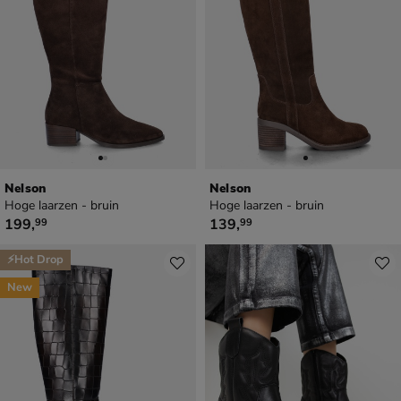
Nelson
Nelson
Hoge laarzen - bruin
Hoge laarzen - bruin
€ 199,99
€ 139,99
199
,
139
,
99
99
⚡Hot Drop
New