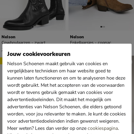
Nelson
Nelson
Cowboylaarzen - zwart
Enkellaarsjes - cognac
van € 119,99 voor € 83,99
€ 99,99
83
,
99
,
99
99
119
,
99
Jouw cookievoorkeuren
Sale
Nelson Schoenen maakt gebruik van cookies en
vergelijkbare technieken om haar website goed te
kunnen laten functioneren en om te analyseren hoe deze
wordt gebruikt. Met het accepteren van de voorwaarden
wordt er tevens gebruik gemaakt van cookies voor
advertentiedoeleinden. Dit maakt het mogelijk om
advertenties van Nelson Schoenen, die elders getoond
worden, voor jou relevanter te maken. Je kunt de cookies
voor advertentiedoeleinden indien gewenst weigeren.
Meer weten? Lees dan verder op onze
cookiespagina
.