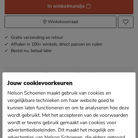
In winkelmandje
Winkelvoorraad
Gratis
verzending en retour
Afhalen in 100+ winkels,
direct passen en ruilen
Bestel nu,
betaal later
Omschrijving
Birkenstock Arizona Eva
Artikelnummer 17101850-10
Jouw cookievoorkeuren
Nelson Schoenen maakt gebruik van cookies en
Birkenstock Arizona Eva heren slipper
vergelijkbare technieken om haar website goed te
Deze slippers zitten erg comfortabel door het wel
kunnen laten functioneren en om te analyseren hoe deze
bekende Birkenstock voetbed. Een groot voordeel van
wordt gebruikt. Met het accepteren van de voorwaarden
de Arizona Eva is dat deze van rubber is gemaakt en
wordt er tevens gebruik gemaakt van cookies voor
dus tegen water kan. Ideaal voor een strandvakantie!
advertentiedoeleinden. Dit maakt het mogelijk om
Volledig uitgevoerd in EVA. Dit materiaal biedt een
advertenties van Nelson Schoenen, die elders getoond