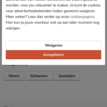
goede demping en schokabsorptie.
worden, voor jou relevanter te maken. Je kunt de cookies
Beschikt over verstelbare banden op de voet.
voor advertentiedoeleinden indien gewenst weigeren.
Dit model heeft een normale tot brede pasvorm.
Meer weten? Lees dan verder op onze
cookiespagina
.
Gemaakt met een duurzamer productieproces wat
Hier kun je jouw voorkeur ook op een later moment nog
beter is voor het milieu.
wijzigen.
Specificaties
Weigeren
Over Birkenstock
Accepteren
Bekijk meer
Heren
Schoenen
Sandalen