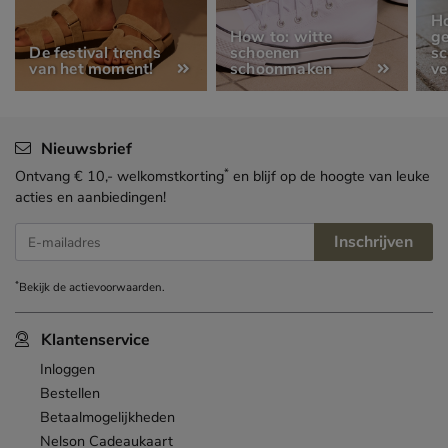
Ho
How to: witte
ge
De festival trends
schoenen
s
van het moment!
schoonmaken
ve
Nieuwsbrief
*
Ontvang € 10,- welkomstkorting
en blijf op de hoogte van leuke
acties en aanbiedingen!
Inschrijven
E-mailadres
*
Bekijk de
actievoorwaarden
.
Klantenservice
Inloggen
Bestellen
Betaalmogelijkheden
Nelson Cadeaukaart