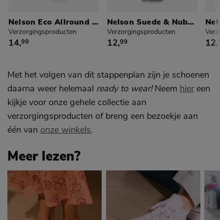
Nelson Eco Allround Care
Nelson Suede & Nubuck Spray
Verzorgingsproducten
Verzorgingsproducten
Verz
€ 14,99
€ 12,99
€ 1
14
,
12
,
12
,
99
99
Met het volgen van dit stappenplan zijn je schoenen
daarna weer helemaal
ready to wear!
Neem
hier
een
kijkje voor onze gehele collectie aan
verzorgingsproducten of breng een bezoekje aan
één van
onze winkels
.
Meer lezen?
Sla pagina's over