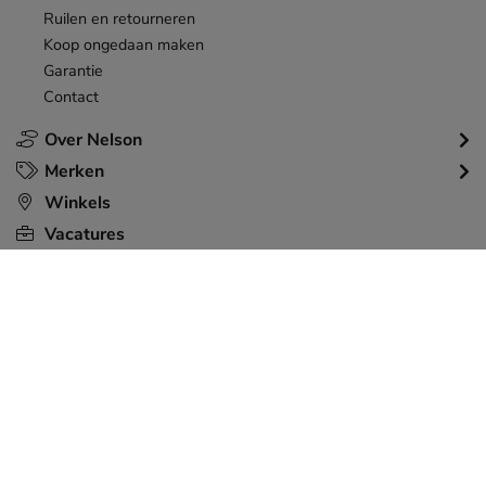
Ruilen en retourneren
Koop ongedaan maken
Garantie
Contact
Over Nelson
Merken
Winkels
Vacatures
Vacatures Skechers