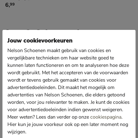
€ 6,99
6
,
99
Stap 2: Schoonmaken
Jouw cookievoorkeuren
Nu de ergste viezigheid van je schoenen is gehaald,
Nelson Schoenen maakt gebruik van cookies en
kun je verder gaan met het daadwerkelijk
vergelijkbare technieken om haar website goed te
schoonmaken van je schoenen. Er zijn verschillende
kunnen laten functioneren en om te analyseren hoe deze
producten om vervolgens mee aan de slag te gaan,
wordt gebruikt. Met het accepteren van de voorwaarden
mede afhankelijk van de schoenen die je gaat
wordt er tevens gebruik gemaakt van cookies voor
advertentiedoeleinden. Dit maakt het mogelijk om
schoonmaken. Heb je toevallig een paar witte
advertenties van Nelson Schoenen, die elders getoond
sneakers aangehad naar een festival? Dan is de
worden, voor jou relevanter te maken. Je kunt de cookies
Nelson Sneaker White een goede schoonmaakoptie
voor advertentiedoeleinden indien gewenst weigeren.
voor je! Met de Nelson Eco Allround Cleaner kan je
Meer weten? Lees dan verder op onze
cookiespagina
.
gebruiken voor alle leersoorten en textiel (m.u.v.
Hier kun je jouw voorkeur ook op een later moment nog
lakleer). Schud de cleaner voor gebruik en spray de
wijzigen.