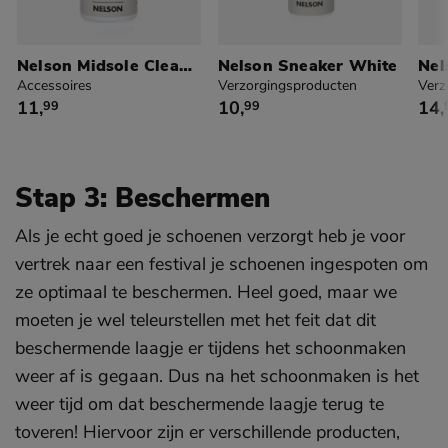
Nelson Midsole Cleaner
Nelson Sneaker White
Accessoires
Verzorgingsproducten
Verz
€ 11,99
€ 10,99
€ 1
11
,
10
,
14
,
99
99
Stap 3: Beschermen
Als je echt goed je schoenen verzorgt heb je voor
vertrek naar een festival je schoenen ingespoten om
ze optimaal te beschermen. Heel goed, maar we
moeten je wel teleurstellen met het feit dat dit
beschermende laagje er tijdens het schoonmaken
weer af is gegaan. Dus na het schoonmaken is het
weer tijd om dat beschermende laagje terug te
toveren! Hiervoor zijn er verschillende producten,