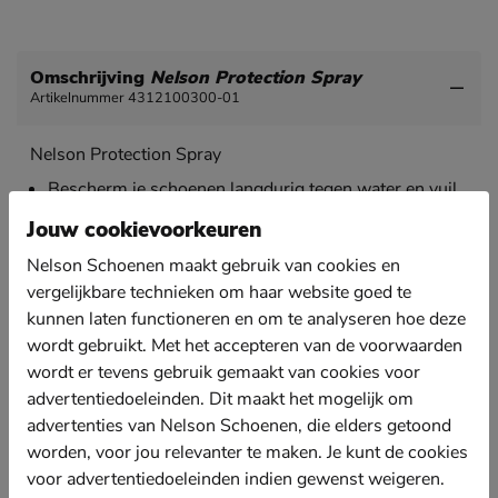
Omschrijving
Nelson Protection Spray
Artikelnummer 4312100300-01
Nelson Protection Spray
Bescherm je schoenen langdurig tegen water en vuil
met deze geavanceerde PFAS-vrije protection spray.
Jouw cookievoorkeuren
Spray het materiaal van een afstand van ongeveer 30
Nelson Schoenen maakt gebruik van cookies en
centimeter 2 á 3 keer keer. Laat de spray tussen de
lagen minimaal 15 minuten drogen. Voor de beste
vergelijkbare technieken om haar website goed te
resultaten één keer per maand herhalen.
kunnen laten functioneren en om te analyseren hoe deze
Geschikt voor alle materialen met uitzondering van
wordt gebruikt. Met het accepteren van de voorwaarden
synthestische en lakmaterialen.
wordt er tevens gebruik gemaakt van cookies voor
Inhoud: 250ml.
advertentiedoeleinden. Dit maakt het mogelijk om
advertenties van Nelson Schoenen, die elders getoond
Let op! Dit product kan niet worden geretourneerd.
worden, voor jou relevanter te maken. Je kunt de cookies
voor advertentiedoeleinden indien gewenst weigeren.