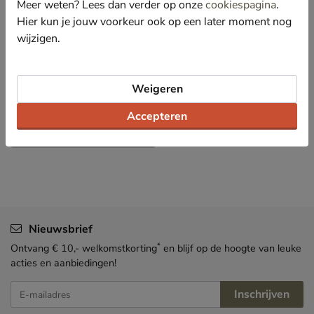
Meer weten? Lees dan verder op onze
cookiespagina
.
Specificaties
Hier kun je jouw voorkeur ook op een later moment nog
wijzigen.
Over Nelson
Bekijk meer
Weigeren
Schoenen
Verzorging en accessoires
Accepteren
Verzorgingsproducten
Nieuwsbrief
*
Ontvang € 10,- welkomstkorting
en blijf op de hoogte van leuke
acties en aanbiedingen!
Inschrijven
E-mailadres