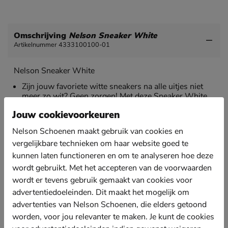
Omschrijving
Nelson Sneaker White
Artikelnummer 4333100100-01
Nelson Sneaker White
Zijn jouw favoriete witte sneakers na alle uitjes niet
meer zo wit? Geen zorgen! Met deze Sneaker White
maak je ze weer helemaal fris.
Jouw cookievoorkeuren
Schudden voor gebruik en druk de rode stopper in de
Nelson Schoenen maakt gebruik van cookies en
spons in om de flacon te openen. Druk de flacon
voorzichtig op het materiaal en verdeel de vloeitsof.
vergelijkbare technieken om haar website goed te
De geconcentreerde kleurstof maakt je schoenen
kunnen laten functioneren en om te analyseren hoe deze
weer als nieuw.
wordt gebruikt. Met het accepteren van de voorwaarden
Geschikt voor leer, imitatieleer en textiel. Ook witte
wordt er tevens gebruik gemaakt van cookies voor
zoolranden kunnen er mee behandeld worden.
advertentiedoeleinden. Dit maakt het mogelijk om
Inhoud: 75 ml.
advertenties van Nelson Schoenen, die elders getoond
worden, voor jou relevanter te maken. Je kunt de cookies
Let op! Dit product mag niet geretourneerd worden.