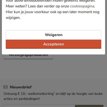
voor advertentiedoeleinden indien gewenst weigeren.
Meer weten? Lees dan verder op onze
cookiespagina
.
Specificaties
Hier kun je jouw voorkeur ook op een later moment nog
wijzigen.
Over Nelson
Bekijk meer
Weigeren
Accepteren
Schoenen
Verzorging en accessoires
Verzorgingsproducten
Nieuwsbrief
*
Ontvang € 10,- welkomstkorting
en blijf op de hoogte van leuke
acties en aanbiedingen!