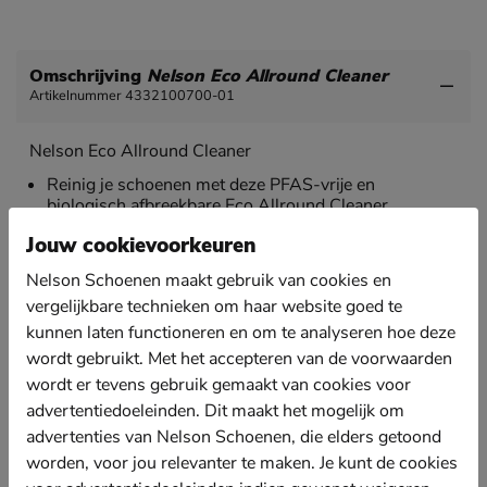
Omschrijving
Nelson Eco Allround Cleaner
Artikelnummer 4332100700-01
Nelson Eco Allround Cleaner
Reinig je schoenen met deze PFAS-vrije en
biologisch afbreekbare Eco Allround Cleaner.
Schudden voor gebruik. Spray de Allround Cleaner
Jouw cookievoorkeuren
op een schone borstel en wrijf de borstel over het
Nelson Schoenen maakt gebruik van cookies en
materiaal tot er schuim ontstaat. Pak een droge doek
en wrijf het schuim weg. Herhaal dit indien nodig.
vergelijkbare technieken om haar website goed te
Schoenen goed laten drogen en overtollig product
kunnen laten functioneren en om te analyseren hoe deze
verwijderen.
wordt gebruikt. Met het accepteren van de voorwaarden
Geschikt voor leersoorten en textiel. Niet te gebruiken
wordt er tevens gebruik gemaakt van cookies voor
op metallic, lak en PU-coatings.
advertentiedoeleinden. Dit maakt het mogelijk om
Inhoud: 150 ml.
advertenties van Nelson Schoenen, die elders getoond
worden, voor jou relevanter te maken. Je kunt de cookies
Let op! Dit product kan niet worden geretourneerd.