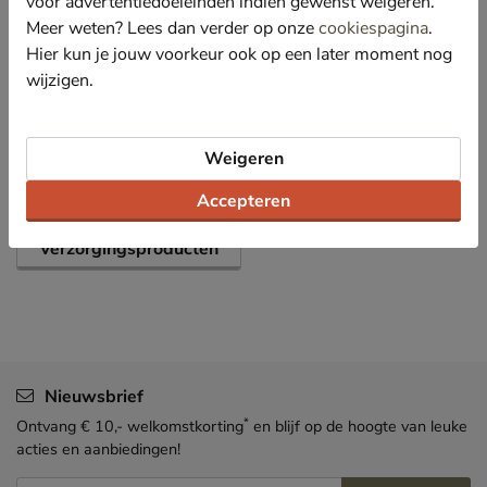
voor advertentiedoeleinden indien gewenst weigeren.
Meer weten? Lees dan verder op onze
cookiespagina
.
Specificaties
Hier kun je jouw voorkeur ook op een later moment nog
wijzigen.
Over Nelson
Bekijk meer
Weigeren
Accepteren
Schoenen
Verzorging en accessoires
Verzorgingsproducten
Nieuwsbrief
*
Ontvang € 10,- welkomstkorting
en blijf op de hoogte van leuke
acties en aanbiedingen!