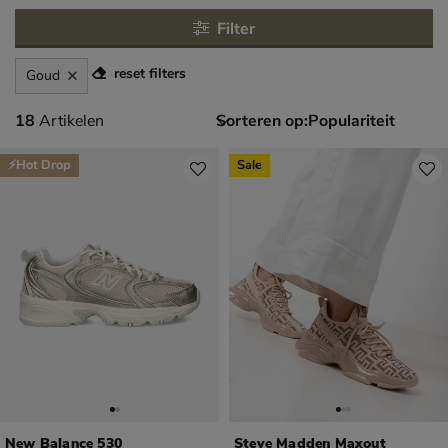
Filter
reset filters
Goud
18 artikelen
18
Artikelen
Sorteren op:
⚡Hot Drop
Sale
New Balance 530
Steve Madden Maxout