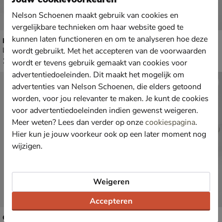
Nelson Schoenen maakt gebruik van cookies en
vergelijkbare technieken om haar website goed te
kunnen laten functioneren en om te analyseren hoe deze
Maruti Yale
Buffalo CLD Run Jog
wordt gebruikt. Met het accepteren van de voorwaarden
Lage sneakers - goud
Lage sneakers - goud
€ 129,99
van € 129,99 voor € 90,99
129
,
90
,
99
99
129
,
wordt er tevens gebruik gemaakt van cookies voor
99
advertentiedoeleinden. Dit maakt het mogelijk om
advertenties van Nelson Schoenen, die elders getoond
worden, voor jou relevanter te maken. Je kunt de cookies
voor advertentiedoeleinden indien gewenst weigeren.
Meer weten? Lees dan verder op onze
cookiespagina
.
Hier kun je jouw voorkeur ook op een later moment nog
wijzigen.
Weigeren
Accepteren
Gabor Rollingsoft
Maruti Novi