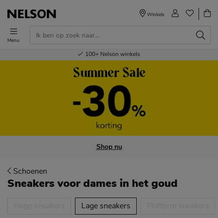
Winkels
Menu
Voor 23.00u besteld,
Gratis
Bestel nu,
100+
verzending en retour
Nelson winkels
betaal later
volgende dag in huis
Shop nu
Schoenen
Sneakers voor dames
in het goud
tegorieën over
Hoge sneakers
Lage sneakers
Platform sneakers