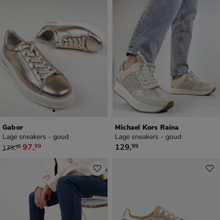
Gabor
Michael Kors Raina
Lage sneakers - goud
Lage sneakers - goud
van € 139,99 voor € 97,99
€ 129,99
97
,
129
,
99
99
139
,
99