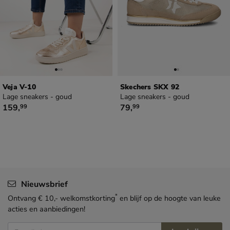
Veja V-10
Skechers SKX 92
Lage sneakers - goud
Lage sneakers - goud
€ 159,99
€ 79,99
159
,
79
,
99
99
Nieuwsbrief
*
Ontvang € 10,- welkomstkorting
en blijf op de hoogte van leuke
acties en aanbiedingen!