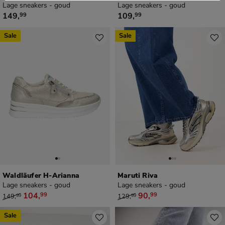
Lage sneakers - goud
Lage sneakers - goud
€ 149,99
€ 109,99
149
,
109
,
99
99
Sale
Sale
Waldläufer H-Arianna
Maruti Riva
Lage sneakers - goud
Lage sneakers - goud
van € 149,99 voor € 104,99
van € 129,99 voor € 90,99
104
,
90
,
99
99
149
,
129
,
99
99
Sale