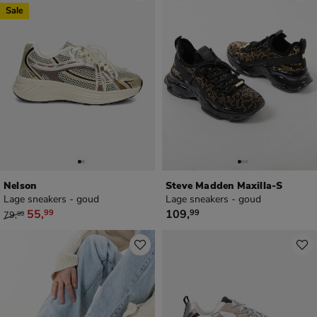
Sale
Nelson
Steve Madden Maxilla-S
Lage sneakers - goud
Lage sneakers - goud
van € 79,99 voor € 55,99
€ 109,99
55
,
109
,
99
99
79
,
99