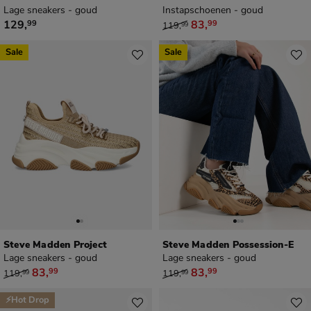
Lage sneakers - goud
Instapschoenen - goud
€ 129,99
van € 119,99 voor € 83,99
129
,
83
,
99
99
119
,
99
Sale
Sale
Steve Madden Project
Steve Madden Possession-E
Lage sneakers - goud
Lage sneakers - goud
van € 119,99 voor € 83,99
van € 119,99 voor € 83,99
83
,
83
,
99
99
119
,
119
,
99
99
⚡Hot Drop