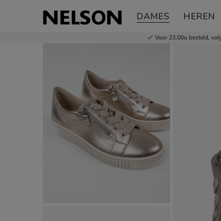
Gabor Best Fitting
DAMES
HEREN
Lage sneakers
Voor 23.00u besteld,
vol
Product media galerij