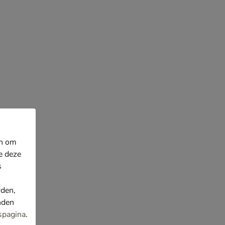
en om
e deze
s
rden,
nden
spagina
.