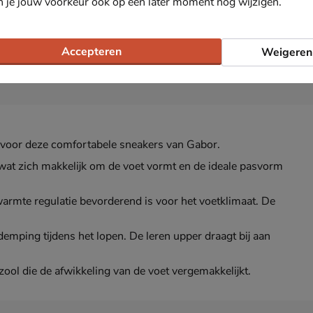
n je jouw voorkeur ook op een later moment nog wijzigen.
Accepteren
Weigeren
Ga voor deze comfortabele sneakers van Gabor.
g wat zich makkelijk om de voet vormt en de ideale pasvorm
armte regulatie bevorderend is voor het voetklimaat. De
mping tijdens het lopen. De leren upper draagt bij aan
ool die de afwikkeling van de voet vergemakkelijkt.