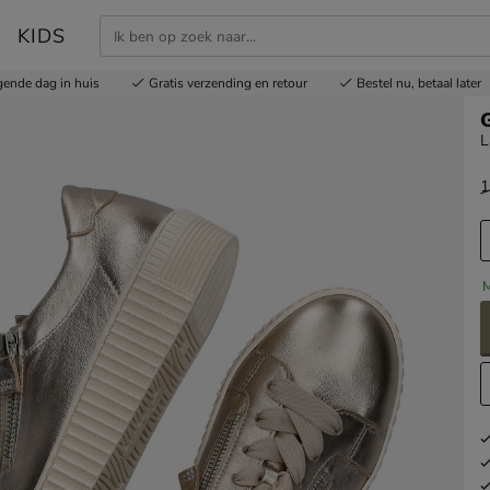
KIDS
gende dag in huis
Gratis
verzending en retour
Bestel nu,
betaal later
G
L
1
v
M