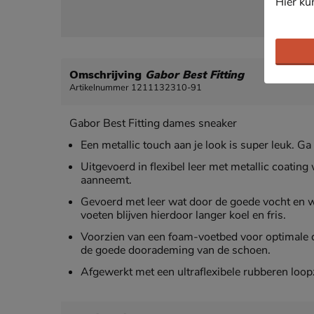
Hier ku
Omschrijving
Gabor Best Fitting
Artikelnummer 1211132310-91
Gabor Best Fitting dames sneaker
Een metallic touch aan je look is super leuk. 
Uitgevoerd in flexibel leer met metallic coatin
aanneemt.
Gevoerd met leer wat door de goede vocht en w
voeten blijven hierdoor langer koel en fris.
Voorzien van een foam-voetbed voor optimale de
de goede doorademing van de schoen.
Afgewerkt met een ultraflexibele rubberen loopz