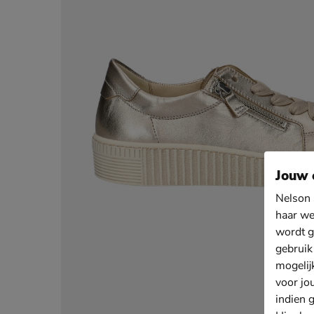
Jouw 
Nelson 
haar we
wordt g
gebruik
mogelij
voor jo
indien 