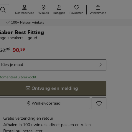
Klantenservice
Winkels
Inloggen
Favorieten
Winkelmand
100+
Nelson winkels
abor Best Fitting
age sneakers - goud
90
,
99
29
,
99
an € 129,99 voor € 90,99
Kies je maat
omenteel uitverkocht
Ontvang een melding
Winkelvoorraad
Gratis
verzending en retour
Afhalen in 100+ winkels,
direct passen en ruilen
Bestel nu,
betaal later