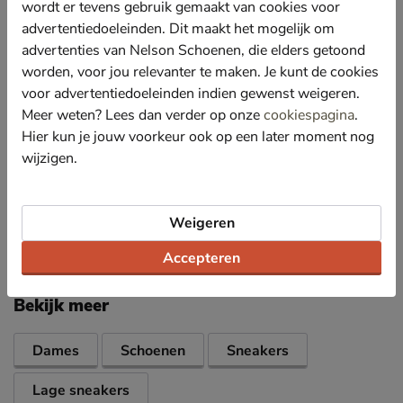
wordt er tevens gebruik gemaakt van cookies voor
Voorzien van een uitneembaar leren voetbed.
Hierdoor is de sneaker geschikt voor het gebruik van
advertentiedoeleinden. Dit maakt het mogelijk om
eigen steunzolen.
advertenties van Nelson Schoenen, die elders getoond
Afgewerkt met een stevige rubberen loopzool. Door
worden, voor jou relevanter te maken. Je kunt de cookies
de inkepingen onder de bal van de voet loopt de
voor advertentiedoeleinden indien gewenst weigeren.
schoen flexibel. Bovendien biedt de zool uitstekende
Meer weten? Lees dan verder op onze
cookiespagina
.
grip.
Hier kun je jouw voorkeur ook op een later moment nog
Let op! Deze sneaker is uitgebracht in een H-leest
wijzigen.
wat hem geschikt maakt voor de bredere voet.
Weigeren
Specificaties
Accepteren
Over Gabor
Bekijk meer
Dames
Schoenen
Sneakers
Lage sneakers