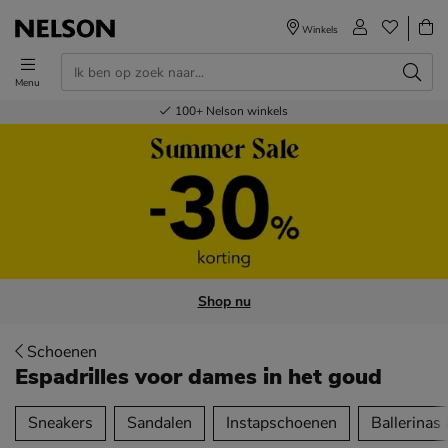
Winkels
Menu
Voor 23.00u besteld,
Gratis
Bestel nu,
100+
verzending en retour
Nelson winkels
betaal later
volgende dag in huis
Shop nu
Schoenen
Espadrilles voor dames
in het goud
tegorieën over
Sneakers
Sandalen
Instapschoenen
Ballerinas