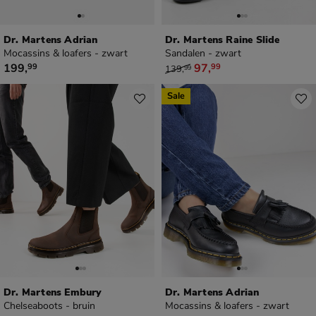
Dr. Martens Adrian
Dr. Martens Raine Slide
Mocassins & loafers - zwart
Sandalen - zwart
€ 199,99
van € 139,99 voor € 97,99
199
,
97
,
99
99
139
,
99
Sale
Dr. Martens Embury
Dr. Martens Adrian
Chelseaboots - bruin
Mocassins & loafers - zwart