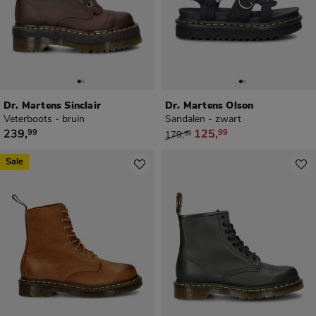
Dr. Martens Sinclair
Dr. Martens Olson
Veterboots - bruin
Sandalen - zwart
€ 239,99
van € 179,99 voor € 125,99
239
,
125
,
99
99
179
,
99
Sale