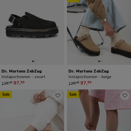
Dr. Martens ZebZag
Dr. Martens ZebZag
Instapschoenen - zwart
Instapschoenen - beige
van € 139,99 voor € 97,99
van € 139,99 voor € 97,99
97
,
97
,
99
99
139
,
139
,
99
99
Sale
Sale