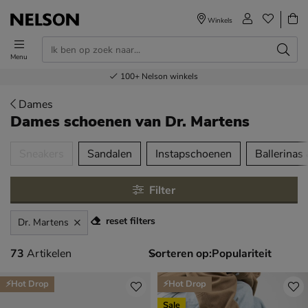
Winkels
Menu
Voor 23.00u besteld,
Gratis
Bestel nu,
100+
verzending en retour
Nelson winkels
betaal later
volgende dag in huis
Dames
Dames schoenen
van Dr. Martens
tegorieën over
Sneakers
Sandalen
Instapschoenen
Ballerinas
Filter
reset filters
Dr. Martens
73 artikelen
73
Artikelen
Sorteren op:
⚡Hot Drop
⚡Hot Drop
Sale