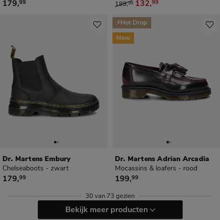
€ 179,99
van € 189,99 voor € 132,99
179
,
132
,
99
99
189
,
99
⚡Hot Drop
New
Dr. Martens Embury
Dr. Martens Adrian Arcadia
Chelseaboots - zwart
Mocassins & loafers - rood
€ 179,99
€ 199,99
179
,
199
,
99
99
30
van
73 gezien
Bekijk meer producten