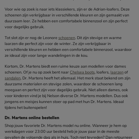
Voor wie op zoek is naar iets klassiekers, zijn er de Adrian-loafers. Deze
schoenen zijn verkrijgbaar in verschillende kleuren en zijn gemaakt van
duurzaam leer. Ze hebben een comfortabele binnenzool en zijn perfect
voor dagelijks gebruik.
Tot slot zijn er nog de Leonore
schoenen
. Dit zijn stevige en warme
laarzen die perfect zijn voor de winter. Ze zijn verkrijgbaar in
verschillende kleuren en hebben een comfortabele binnenzool, waardoor
ze ideaal zijn voor lange wandelingen in de kou.
Kortom, Dr. Martens biedt een ruime keuze aan modellen voor dames
schoenen. Of je nu op zoek bent naar
Chelsea boots
, loafers,
laarzen
of
sandalen
, Dr. Martens heeft het allemaal. Het merk staat bekend om zijn
duurzame materialen en stevige zolen, waardoor de schoenen lang
meegaan en perfect zijn voor dagelijks gebruik. Niet alleen dames, ook
voor kinderen vind je bij Nelson diverse Dr. Martens modellen. Dus ook
jongens en meisjes kunnen stoer op pad met hun Dr. Martens. Ideaal
tijdens het buitenspelen!
Dr. Martens online bestellen
Shop jouw favoriete Dr. Martens model nu online. Wanneer je hem op
werkdagen voor 23:00 uur besteld heb je jouw paar in de meeste
gevallen de volgende dag als in huis. Toch niet tevreden? Dan retourneer