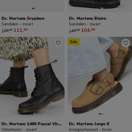
Dr. Martens Gryphon
Dr. Martens Blaire
Sandalen - zwart
Sandalen - zwart
van € 159,99 voor € 111,99
van € 149,99 voor € 104,99
111
,
104
,
99
99
159
,
149
,
99
99
Sale
Dr. Martens 1460 Pascal Virginia
Dr. Martens Jorge II
Veterboots - zwart
Instapschoenen - bruin