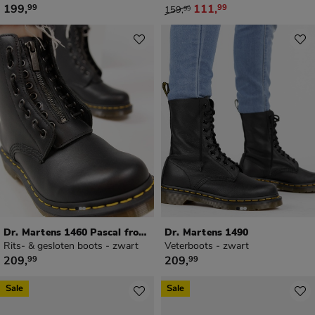
€ 199,99
van € 159,99 voor € 111,99
199
,
111
,
99
99
159
,
99
Dr. Martens 1460 Pascal front zip
Dr. Martens 1490
Rits- & gesloten boots - zwart
Veterboots - zwart
€ 209,99
€ 209,99
209
,
209
,
99
99
Sale
Sale