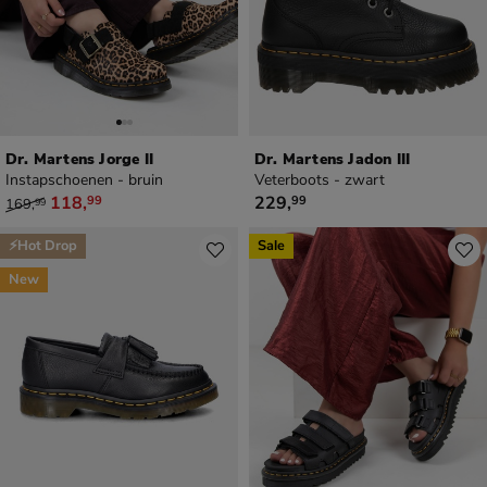
Dr. Martens Jorge II
Dr. Martens Jadon III
Instapschoenen - bruin
Veterboots - zwart
van € 169,99 voor € 118,99
€ 229,99
118
,
229
,
99
99
169
,
99
⚡Hot Drop
Sale
New