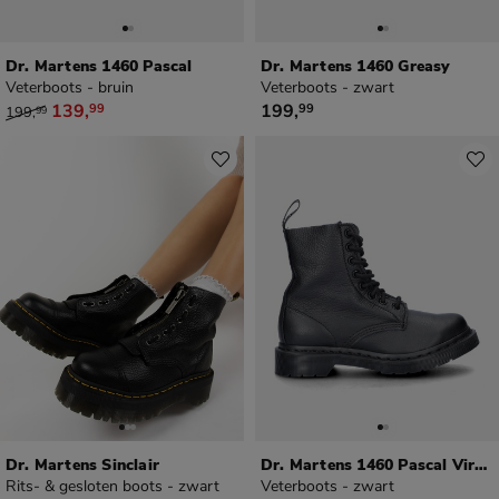
Dr. Martens 1460 Pascal
Dr. Martens 1460 Greasy
Veterboots - bruin
Veterboots - zwart
van € 199,99 voor € 139,99
€ 199,99
139
,
199
,
99
99
199
,
99
Dr. Martens Sinclair
Dr. Martens 1460 Pascal Virginia Mono
Rits- & gesloten boots - zwart
Veterboots - zwart