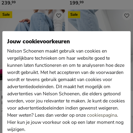
€ 239,99
€ 199,99
239
,
199
,
99
99
Sale
Sale
Jouw cookievoorkeuren
Nelson Schoenen maakt gebruik van cookies en
vergelijkbare technieken om haar website goed te
kunnen laten functioneren en om te analyseren hoe deze
wordt gebruikt. Met het accepteren van de voorwaarden
wordt er tevens gebruik gemaakt van cookies voor
advertentiedoeleinden. Dit maakt het mogelijk om
advertenties van Nelson Schoenen, die elders getoond
Dr. Martens ZebZag
Dr. Martens Jorge II
worden, voor jou relevanter te maken. Je kunt de cookies
Instapschoenen - roze
Instapschoenen - cognac
voor advertentiedoeleinden indien gewenst weigeren.
van € 139,99 voor € 97,99
van € 159,99 voor € 111,99
97
,
111
,
99
99
139
,
159
,
99
99
Meer weten? Lees dan verder op onze
cookiespagina
.
Sale
Hier kun je jouw voorkeur ook op een later moment nog
wijzigen.