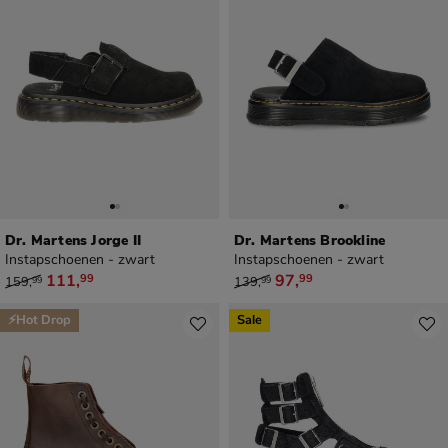
Dr. Martens Jorge II
Dr. Martens Brookline
Instapschoenen - zwart
Instapschoenen - zwart
van € 159,99 voor € 111,99
van € 139,99 voor € 97,99
111
,
97
,
99
99
159
,
139
,
99
99
⚡Hot Drop
Sale