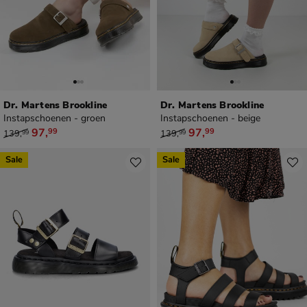
Dr. Martens Brookline
Dr. Martens Brookline
Instapschoenen - groen
Instapschoenen - beige
van € 139,99 voor € 97,99
van € 139,99 voor € 97,99
97
,
97
,
99
99
139
,
139
,
99
99
Sale
Sale