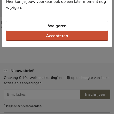
Hier kun je jouw voorkeur ook op een later moment nog
wijzigen.
Dr. Martens Flora
Weigeren
Chelseaboots - zwart
€ 169,99
169
,
99
Accepteren
Nieuwsbrief
*
Ontvang € 10,- welkomstkorting
en blijf op de hoogte van leuke
acties en aanbiedingen!
Inschrijven
E-mailadres
*
Bekijk de
actievoorwaarden
.