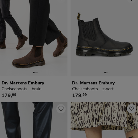
Dr. Martens Embury
Dr. Martens Embury
Chelseaboots - bruin
Chelseaboots - zwart
€ 179,99
€ 179,99
179
,
179
,
99
99