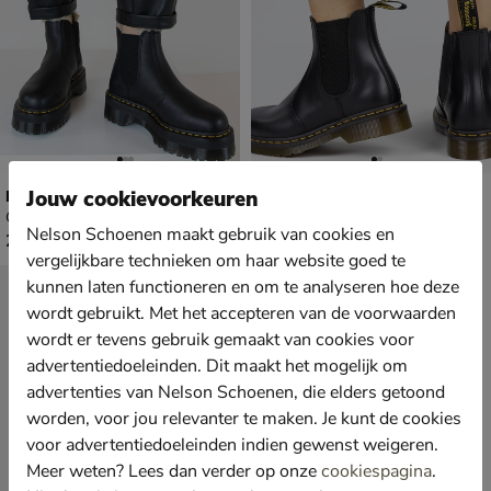
Dr. Martens Quad
Dr. Martens 2976 YS
Jouw cookievoorkeuren
Chelseaboots - zwart
Chelseaboots - zwart
Nelson Schoenen maakt gebruik van cookies en
€ 239,99
€ 199,99
239
,
199
,
99
99
vergelijkbare technieken om haar website goed te
kunnen laten functioneren en om te analyseren hoe deze
wordt gebruikt. Met het accepteren van de voorwaarden
wordt er tevens gebruik gemaakt van cookies voor
advertentiedoeleinden. Dit maakt het mogelijk om
advertenties van Nelson Schoenen, die elders getoond
worden, voor jou relevanter te maken. Je kunt de cookies
voor advertentiedoeleinden indien gewenst weigeren.
Meer weten? Lees dan verder op onze
cookiespagina
.