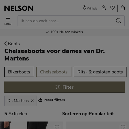
Winkels
Menu
Voor 23.00u besteld,
Gratis
Bestel nu,
100+
verzending en retour
Nelson winkels
betaal later
volgende dag in huis
Boots
Chelseaboots voor dames
van Dr.
Martens
tegorieën over
Bikerboots
Chelseaboots
Rits- & gesloten boots
Filter
reset filters
Dr. Martens
5 artikelen
5
Artikelen
Sorteren op: