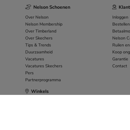
Nelson Schoenen
Klant
Over Nelson
Inloggen
Nelson Membership
Bestellen
Over Timberland
Betaalmo
Over Skechers
Nelson C
Tips & Trends
Ruilen en
Duurzaamheid
Koop on
Vacatures
Garantie
Vacatures Skechers
Contact
Pers
Partnerprogramma
Winkels
Algemene voorwaarden
Privacy 