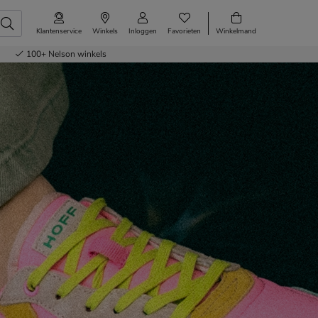
Klantenservice
Winkels
Inloggen
Favorieten
Winkelmand
100+
Nelson winkels