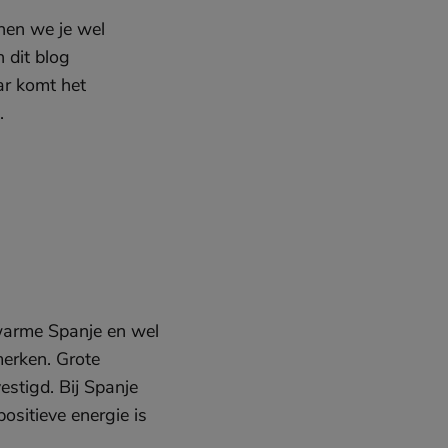
nnen we je wel
 dit blog
ar komt het
.
 warme Spanje en wel
merken. Grote
stigd. Bij Spanje
ositieve energie is