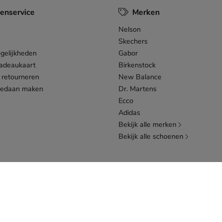
enservice
Merken
Nelson
Skechers
gelijkheden
Gabor
adeaukaart
Birkenstock
 retourneren
New Balance
gedaan maken
Dr. Martens
Ecco
Adidas
Bekijk alle merken
Bekijk alle schoenen
statement
Toegankelijkheidsverklaring
Cookiebeleid
Dames
Heren
J