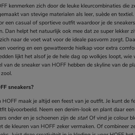
F kenmerken zich door de leuke kleurcombinaties die zek
n gemaakt van stevige materialen als leer, suède en textiel
r een casual of sportieve outfit waardoor je de sneakers
. Dan helpt het natuurlijk ook mee dat ze super lekker zit
 zich naar de voet wat voor de ideale pasvorm zorgt. Da
len voering en een gewatteerde hielkap voor extra comfo
n lijkt het alsof je de hele dag op wolkjes loopt, wie w
el van de sneaker van HOFF hebben de skyline van de pl
zool.
HOFF sneakers?
HOFF maak je altijd een feest van je outfit. Je kunt de fe
tfit bijvoorbeeld. Neem een denim-look en plant daar een 
rs onder en je schoenen zijn de
star
! Of vind je colour b
 met de kleuren van HOFF zeker vermaken. Of combineer ze
looks. Juist deze creativiteit in je kleding is voor HOFF he