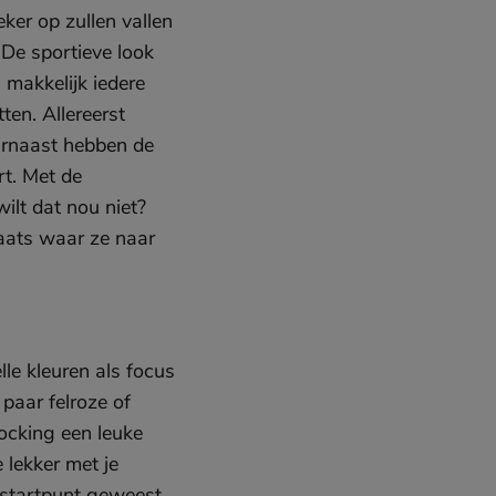
er op zullen vallen
. De sportieve look
 makkelijk iedere
ten. Allereerst
arnaast hebben de
rt. Met de
ilt dat nou niet?
aats waar ze naar
lle kleuren als focus
paar felroze of
locking een leuke
 lekker met je
t startpunt geweest.