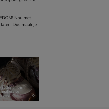
FREEDOM! Nou met
p laten. Dus maak je
5 redenen om
sneakers te
dragen