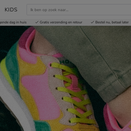
KIDS
gende dag in huis
Gratis
verzending en retour
Bestel nu,
betaal later