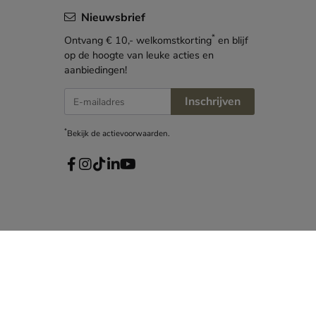
Nieuwsbrief
*
Ontvang € 10,- welkomstkorting
en blijf
op de hoogte van leuke acties en
aanbiedingen!
E-mailadres
Inschrijven
*
Bekijk de
actievoorwaarden
.
ongens
Meisjes
Nieuw
Sale