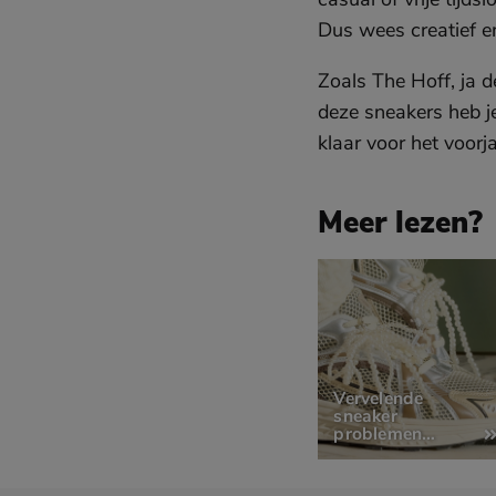
Dus wees creatief en
Zoals The Hoff, ja 
deze sneakers heb je 
klaar voor het voorja
Meer lezen?
Sla pagina's over
Vervelende
sneaker
problemen
verhelpen