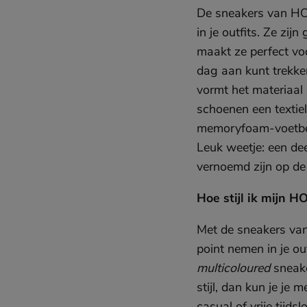
De sneakers van HOF
in je outfits. Ze zij
maakt ze perfect voo
dag aan kunt trekken
vormt het materiaal
schoenen een textie
memoryfoam-voetbedde
Leuk weetje: een de
vernoemd zijn op de 
Hoe stijl ik mijn 
Met de sneakers van 
point nemen in je ou
multicoloured
sneake
stijl, dan kun je je
casual of vrije tijds