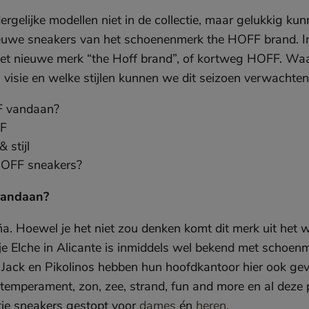
rgelijke modellen niet in de collectie, maar gelukkig ku
ieuwe sneakers van het schoenenmerk the HOFF brand. In
het nieuwe merk “the Hoff brand”, of kortweg HOFF. Wa
 visie en welke stijlen kunnen we dit seizoen verwachten
 vandaan?
FF
 stijl
 HOFF sneakers?
vandaan?
a. Hoewel je het niet zou denken komt dit merk uit het
sje Elche in Alicante is inmiddels wel bekend met schoen
ack en Pikolinos hebben hun hoofdkantoor hier ook geve
emperament, zon, zee, strand, fun and more en al deze p
ectie sneakers gestopt voor
dames
én
heren
.