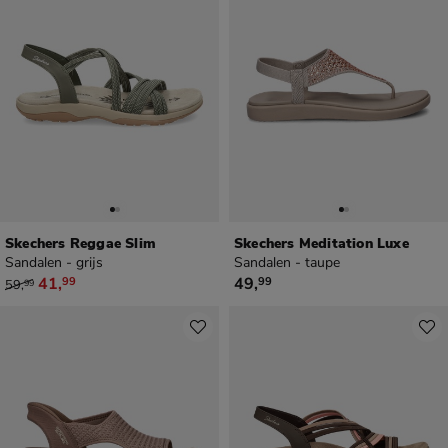
Skechers Reggae Slim
Skechers Meditation Luxe
Sandalen - grijs
Sandalen - taupe
van € 59,99 voor € 41,99
€ 49,99
41
,
49
,
99
99
59
,
99