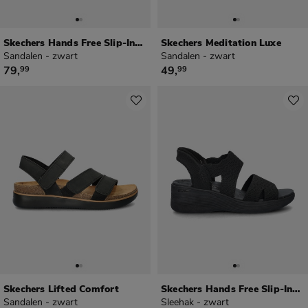
Skechers Hands Free Slip-Ins Reggar Slim
Skechers Meditation Luxe
Sandalen - zwart
Sandalen - zwart
€ 79,99
€ 49,99
79
,
49
,
99
99
Skechers Lifted Comfort
Skechers Hands Free Slip-Ins Pier Lite
Sandalen - zwart
Sleehak - zwart