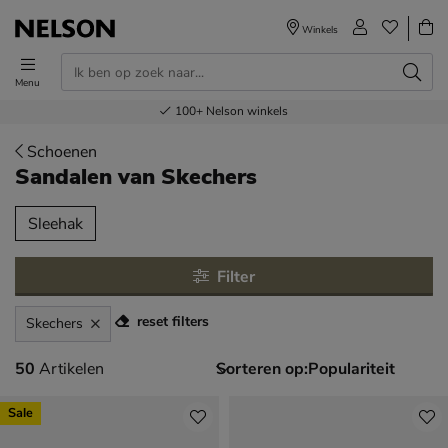
Winkels
Menu
Voor 23.00u besteld,
Gratis
Bestel nu,
100+
verzending en retour
Nelson winkels
betaal later
volgende dag in huis
Schoenen
Sandalen
van Skechers
tegorieën over
Sleehak
Filter
reset filters
Skechers
50 artikelen
50
Artikelen
Sorteren op:
Sale