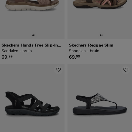
Skechers Hands Free Slip-Ins Summits
Skechers Reggae Slim
Sandalen - bruin
Sandalen - bruin
€ 69,99
€ 69,99
69
,
69
,
99
99