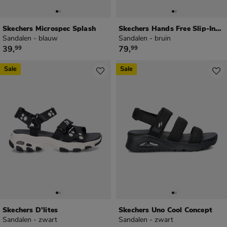
Skechers Microspec Splash
Skechers Hands Free Slip-Ins Tresmen
Sandalen - blauw
Sandalen - bruin
€ 39,99
€ 79,99
39
,
79
,
99
99
Sale
Sale
Skechers D'lites
Skechers Uno Cool Concept
Sandalen - zwart
Sandalen - zwart