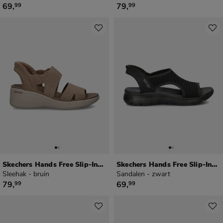
€ 69,99
€ 79,99
69
,
79
,
99
99
Skechers Hands Free Slip-Ins Pier Lite
Skechers Hands Free Slip-Ins Summits
Sleehak - bruin
Sandalen - zwart
€ 79,99
€ 69,99
79
,
69
,
99
99