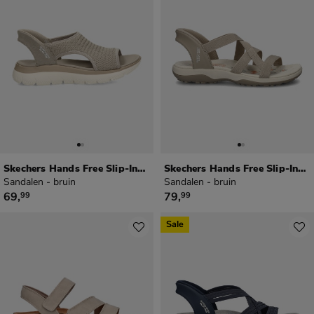
Skechers Hands Free Slip-Ins Summits
Skechers Hands Free Slip-Ins Reggar Slim
Sandalen - bruin
Sandalen - bruin
€ 69,99
€ 79,99
69
,
79
,
99
99
Sale