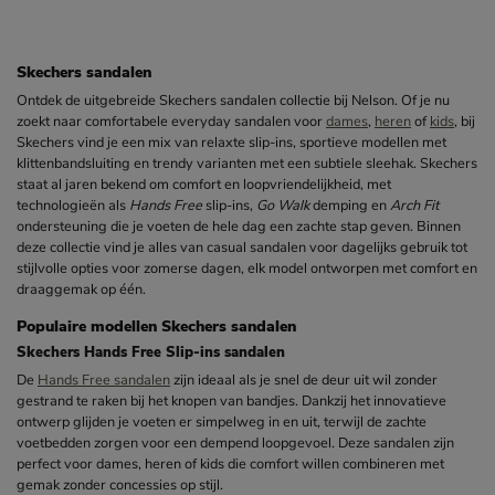
Skechers sandalen
Ontdek de uitgebreide Skechers sandalen collectie bij Nelson. Of je nu
zoekt naar comfortabele everyday sandalen voor
dames
,
heren
of
kids
, bij
Skechers vind je een mix van relaxte slip-ins, sportieve modellen met
klittenbandsluiting en trendy varianten met een subtiele sleehak. Skechers
staat al jaren bekend om comfort en loopvriendelijkheid, met
technologieën als
Hands Free
slip-ins,
Go Walk
demping en
Arch Fit
ondersteuning die je voeten de hele dag een zachte stap geven. Binnen
deze collectie vind je alles van casual sandalen voor dagelijks gebruik tot
stijlvolle opties voor zomerse dagen, elk model ontworpen met comfort en
draaggemak op één.
Populaire modellen Skechers sandalen
Skechers Hands Free Slip-ins sandalen
De
Hands Free sandalen
zijn ideaal als je snel de deur uit wil zonder
gestrand te raken bij het knopen van bandjes. Dankzij het innovatieve
ontwerp glijden je voeten er simpelweg in en uit, terwijl de zachte
voetbedden zorgen voor een dempend loopgevoel. Deze sandalen zijn
perfect voor dames, heren of kids die comfort willen combineren met
gemak zonder concessies op stijl.