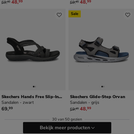
van € 69,99 voor € 48,99
van € 69,99 voor € 48,99
48
,
48
,
99
99
69
,
69
,
99
99
Sale
Skechers Hands Free Slip-Ins Reggae Slim
Skechers Glide-Step Orvan
Sandalen - zwart
Sandalen - grijs
€ 69,99
van € 69,99 voor € 48,99
69
,
48
,
99
99
69
,
99
30
van
50 gezien
Bekijk meer producten