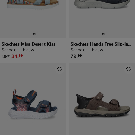
Skechers Miss Desert Kiss
Skechers Hands Free Slip-Ins Go Walk Flex 5
Sandalen - blauw
Sandalen - blauw
van € 49,99 voor € 34,99
€ 79,99
34
,
79
,
99
99
49
,
99