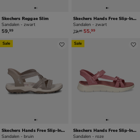
Skechers Reggae Slim
Skechers Hands Free Slip-Ins Tresmen
Sandalen - zwart
Sandalen - zwart
€ 59,99
van € 79,99 voor € 55,99
59
,
55
,
99
99
79
,
99
Sale
Sale
Skechers Hands Free Slip-Ins Reggae Slim
Skechers Hands Free Slip-Ins Go Walk Flex
Sandalen - bruin
Sandalen - roze