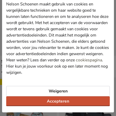
Nelson Schoenen maakt gebruik van cookies en
vergelijkbare technieken om haar website goed te
kunnen laten functioneren en om te analyseren hoe deze
wordt gebruikt. Met het accepteren van de voorwaarden
wordt er tevens gebruik gemaakt van cookies voor
advertentiedoeleinden. Dit maakt het mogelijk om
advertenties van Nelson Schoenen, die elders getoond
worden, voor jou relevanter te maken. Je kunt de cookies
voor advertentiedoeleinden indien gewenst weigeren.
Meer weten? Lees dan verder op onze
cookiespagina
.
Skechers Miss Desert Kiss
Skechers D'lites
Hier kun je jouw voorkeur ook op een later moment nog
Sandalen - beige
Sandalen - roze
€ 49,99
van € 69,99 voor € 48,99
49
,
48
,
99
99
wijzigen.
69
,
99
Sale
Weigeren
Accepteren