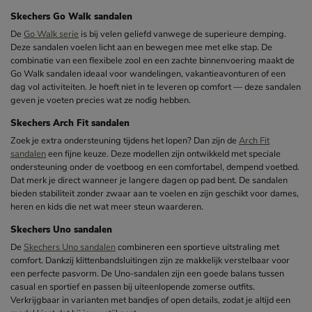
Skechers Go Walk sandalen
De
Go Walk serie
is bij velen geliefd vanwege de superieure demping.
Deze sandalen voelen licht aan en bewegen mee met elke stap. De
combinatie van een flexibele zool en een zachte binnenvoering maakt de
Go Walk sandalen ideaal voor wandelingen, vakantieavonturen of een
dag vol activiteiten. Je hoeft niet in te leveren op comfort — deze sandalen
geven je voeten precies wat ze nodig hebben.
Skechers Arch Fit sandalen
Zoek je extra ondersteuning tijdens het lopen? Dan zijn de
Arch Fit
sandalen
een fijne keuze. Deze modellen zijn ontwikkeld met speciale
ondersteuning onder de voetboog en een comfortabel, dempend voetbed.
Dat merk je direct wanneer je langere dagen op pad bent. De sandalen
bieden stabiliteit zonder zwaar aan te voelen en zijn geschikt voor dames,
heren en kids die net wat meer steun waarderen.
Skechers Uno sandalen
De
Skechers Uno sandalen
combineren een sportieve uitstraling met
comfort. Dankzij klittenbandsluitingen zijn ze makkelijk verstelbaar voor
een perfecte pasvorm. De Uno-sandalen zijn een goede balans tussen
casual en sportief en passen bij uiteenlopende zomerse outfits.
Verkrijgbaar in varianten met bandjes of open details, zodat je altijd een