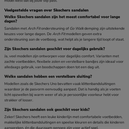
model kiest dat bij jouw stijl past.
Veelgestelde vragen over Skechers sandalen
Welke Skechers sandalen zijn het meest comfortabel voor lange
dagen?
Sandalen met
Arch Fit
ondersteuning of
Go Walk
demping zijn uitstekende
keuzes voor lange dagen. De
Arch Fit
modellen geven extra
ondersteuning aan de voetboog, wat helpt als je langere tijd loopt of staat.
Zijn Skechers sandalen geschikt voor dagelijks gebruik?
Ja, veel modellen zijn ontworpen voor dagelijks comfort. Varianten met
zachte voetbedden, flexibele zolen en verstelbare bandjes zijn ideaal voor
alledaags gebruik, van boodschappen doen tot een dag uit.
Welke sandalen hebben een verstelbare sluiting?
Modellen zoals de Skechers Uno bevatten vaak klittenbandsluitingen
waardoor je de pasvorm eenvoudig aanpast. Dat is handig als je voeten
licht opzwellen bij warm weer of als je persoonlijke voorkeur hebt voor
strakker of losser.
Zijn Skechers sandalen ook geschikt voor kids?
Zeker! Skechers heeft een leuke kinderlijn met comfortabele voetbedden,
makkelijke klittenbandsluitingen en speelse kleuren en details die kinderen
aanspreken, én die duurzaam genoeg zijn voor actief spel.