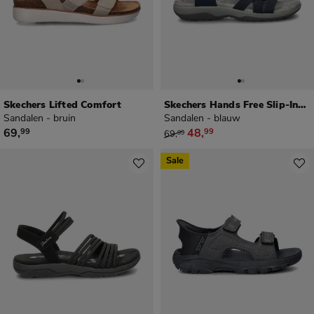
Skechers Lifted Comfort
Skechers Hands Free Slip-Ins Reggae Slim
Sandalen - bruin
Sandalen - blauw
€ 69,99
van € 69,99 voor € 48,99
69
,
48
,
99
99
69
,
99
Sale