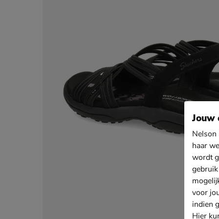
Jouw 
Nelson 
haar we
wordt g
gebruik
mogelij
voor jo
indien 
Hier ku