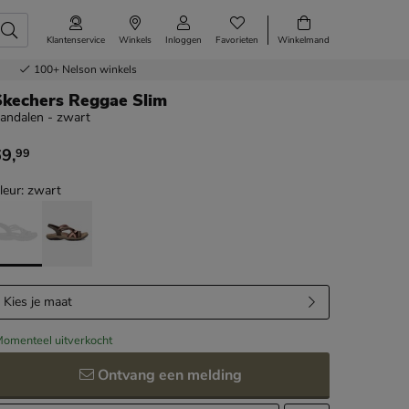
Klantenservice
Winkels
Inloggen
Favorieten
Winkelmand
100+
Nelson winkels
Skechers Reggae Slim
andalen - zwart
69
,
99
 69,99
leur: zwart
Kies je maat
omenteel uitverkocht
Ontvang een melding