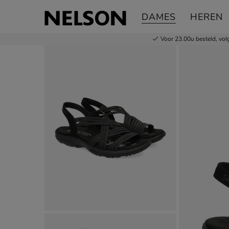
Skechers Reggae Slim
DAMES
HEREN
Sandalen
Voor 23.00u besteld,
vol
Product media galerij