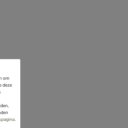
en om
e deze
s
rden,
nden
spagina
.