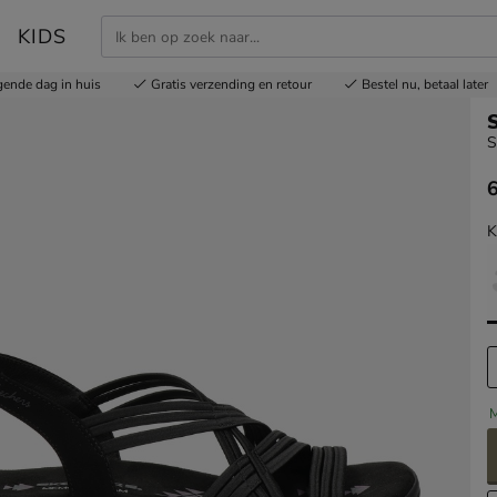
KIDS
gende dag in huis
Gratis
verzending en retour
Bestel nu,
betaal later
S
€
K
M