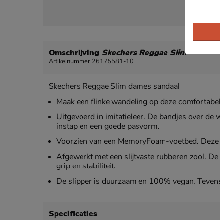
Omschrijving
Skechers Reggae Slim
Artikelnummer 26175581-10
Skechers Reggae Slim dames sandaal
Maak een flinke wandeling op deze comfortabel
Uitgevoerd in imitatieleer. De bandjes over de 
instap en een goede pasvorm.
Voorzien van een MemoryFoam-voetbed. Deze b
Afgewerkt met een slijtvaste rubberen zool. De
grip en stabiliteit.
De slipper is duurzaam en 100% vegan. Teven
Specificaties