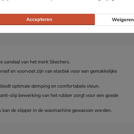
Accepteren
Weigeren
e sandaal van het merk Skechers.
wreef en voorvoet zijn van elastiek voor een gemakkelijke
iedt optimale demping en comfortabele steun.
 anti-slip bewerking van het rubber zorgt voor een goede
s kan de slipper in de wasmachine gewassen worden.