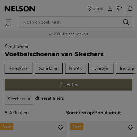
Winkels
Menu
Voor 23.00u besteld,
Gratis
Bestel nu,
100+
verzending en retour
Nelson winkels
betaal later
volgende dag in huis
Schoenen
Voetbalschoenen
van Skechers
tegorieën over
Sneakers
Sandalen
Boots
Laarzen
Instaps
Filter
reset filters
Skechers
5 artikelen
5
Artikelen
Sorteren op:
New
New