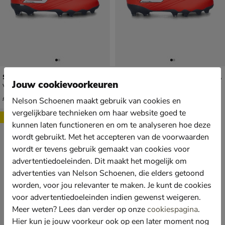
Skechers Razor jr.
Skechers Razor 1.5 JR Crib FG kids
Jouw cookievoorkeuren
Voetbalschoenen - rood
Voetbalschoenen - rood
van € 49,99 voor € 34,99
van € 49,99 voor € 34,99
34
,
34
,
99
99
49
,
49
,
99
99
Nelson Schoenen maakt gebruik van cookies en
vergelijkbare technieken om haar website goed te
Sale
kunnen laten functioneren en om te analyseren hoe deze
wordt gebruikt. Met het accepteren van de voorwaarden
wordt er tevens gebruik gemaakt van cookies voor
advertentiedoeleinden. Dit maakt het mogelijk om
advertenties van Nelson Schoenen, die elders getoond
worden, voor jou relevanter te maken. Je kunt de cookies
voor advertentiedoeleinden indien gewenst weigeren.
Meer weten? Lees dan verder op onze
cookiespagina
.
Hier kun je jouw voorkeur ook op een later moment nog