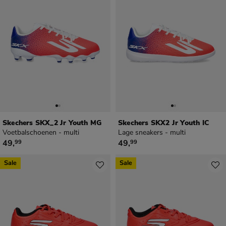
Skechers SKX_2 Jr Youth MG
Skechers SKX2 Jr Youth IC
Voetbalschoenen - multi
Lage sneakers - multi
€ 49,99
€ 49,99
49
,
49
,
99
99
Sale
Sale