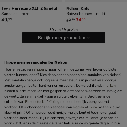
Teva Hurricane XLT 2 Sandal
Nelson Kids
Sandalen - roze
Babyschoenen - multi
€ 49,99
van € 49,99 voor € 34,99
49
,
34
,
99
99
49
,
99
30
van
99 gezien
Bekijk meer producten
Hippe meisjessandalen bij Nelson
Hou je niet zo van
slippers
, maar wil je in de zomer wel lekker op blote
voeten kunnen lopen? Kies dan voor een paar hippe sandalen van Nelson!
Met sandalen heb je ook nog eens meer steun aan je voet waardoor je
zonder zorgen buiten kunt rennen en spelen. De verschillende
merken
bieden allerlei modellen met gespen of klittenband waardoor ze stevig om
de voet zitten en makkelijk aan en uit te trekken zijn. Bekijk eens de
collectie van
Birkenstock
of
Kipling
met een heerlijk voorgevormd
voetbed. Of probeer eens een sandaal van
Replay
of
Teva
met een leuke
kleur of print! Of je nou een echt meisje-meisje bent of toch liever gaat
voor een stoer model. Bij Nelson vind je wat je zoekt. Bestel je sandalen
voor 23:00 en in de meeste gevallen heb je ze de volgende dag al in huis.