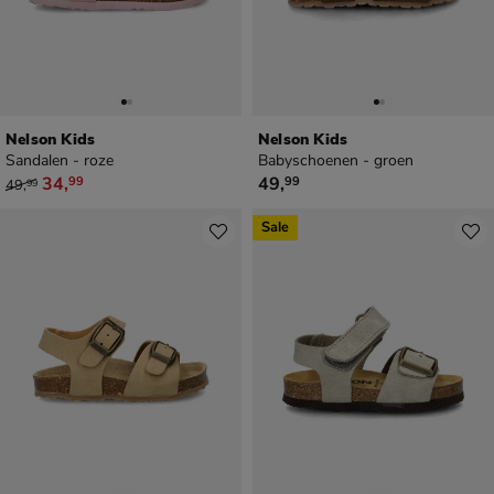
Nelson Kids
Nelson Kids
Sandalen - roze
Babyschoenen - groen
van € 49,99 voor € 34,99
€ 49,99
34
,
49
,
99
99
49
,
99
Sale