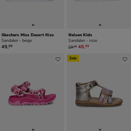
Skechers Miss Desert Kiss
Nelson Kids
Sandalen - beige
Sandalen - roze
€ 49,99
van € 69,99 voor € 48,99
49
,
48
,
99
99
69
,
99
Sale