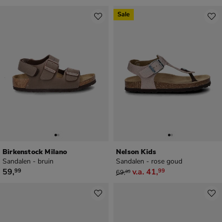
Sale
Birkenstock Milano
Nelson Kids
Sandalen - bruin
Sandalen - rose goud
€ 59,99
van € 69,99 vanaf € 41,99
59
,
v.a.
41
,
99
99
69
,
99