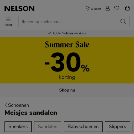
Winkels
Menu
Voor 23.00u besteld,
Gratis
Bestel nu,
100+
verzending en retour
Nelson winkels
betaal later
volgende dag in huis
Shop nu
Schoenen
Meisjes sandalen
tegorieën over
Sneakers
Sandalen
Babyschoenen
Slippers