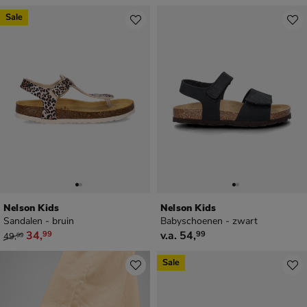
Sale
Nelson Kids
Nelson Kids
Sandalen - bruin
Babyschoenen - zwart
van € 49,99 voor € 34,99
vanaf € 54,99
34
,
v.a.
54
,
99
99
49
,
99
Sale