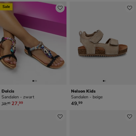
Sale
Dolcis
Nelson Kids
Sandalen - zwart
Sandalen - beige
van € 39,99 voor € 27,99
€ 49,99
27
,
49
,
99
99
39
,
99