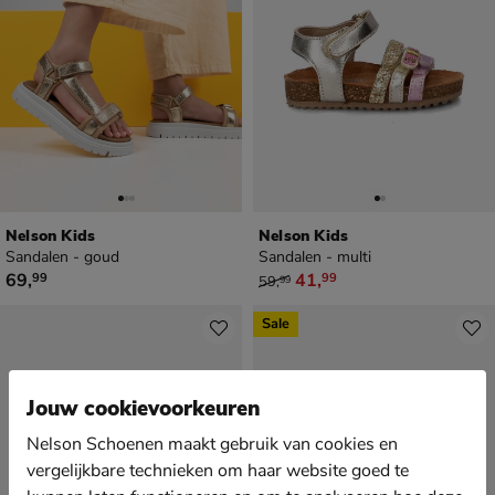
Nelson Kids
Nelson Kids
Sandalen - goud
Sandalen - multi
€ 69,99
van € 59,99 voor € 41,99
69
,
41
,
99
99
59
,
99
Sale
Jouw cookievoorkeuren
Nelson Schoenen maakt gebruik van cookies en
vergelijkbare technieken om haar website goed te