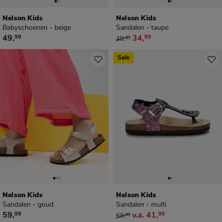
Nelson Kids
Nelson Kids
Babyschoenen - beige
Sandalen - taupe
€ 49,99
van € 49,99 voor € 34,99
49
,
34
,
99
99
49
,
99
Sale
Nelson Kids
Nelson Kids
Sandalen - goud
Sandalen - multi
€ 59,99
van € 69,99 vanaf € 41,99
59
,
v.a.
41
,
99
99
69
,
99