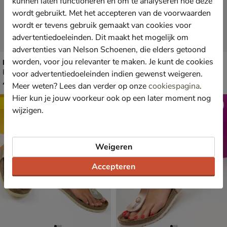
kunnen laten functioneren en om te analyseren hoe deze
wordt gebruikt. Met het accepteren van de voorwaarden
wordt er tevens gebruik gemaakt van cookies voor
advertentiedoeleinden. Dit maakt het mogelijk om
advertenties van Nelson Schoenen, die elders getoond
worden, voor jou relevanter te maken. Je kunt de cookies
Nelson Kids
Dolcis
Babyschoenen - bruin
Sandalen - goud
voor advertentiedoeleinden indien gewenst weigeren.
€ 49,99
van € 39,99 voor € 27,99
49
,
27
,
99
99
39
,
99
Meer weten? Lees dan verder op onze
cookiespagina
.
Hier kun je jouw voorkeur ook op een later moment nog
Sale
Sale
wijzigen.
Weigeren
Accepteren