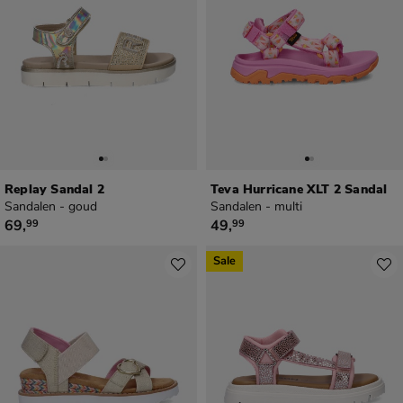
Replay Sandal 2
Teva Hurricane XLT 2 Sandal
Sandalen - goud
Sandalen - multi
€ 69,99
€ 49,99
69
,
49
,
99
99
Sale