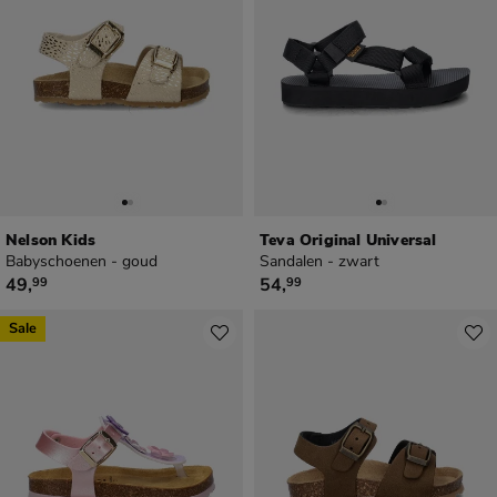
Nelson Kids
Teva Original Universal
Babyschoenen - goud
Sandalen - zwart
€ 49,99
€ 54,99
49
,
54
,
99
99
Sale