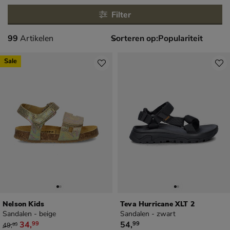
Filter
99 artikelen
99
Artikelen
Sorteren op:
Sale
Nelson Kids
Teva Hurricane XLT 2
Sandalen - beige
Sandalen - zwart
van € 49,99 voor € 34,99
€ 54,99
34
,
54
,
99
99
49
,
99