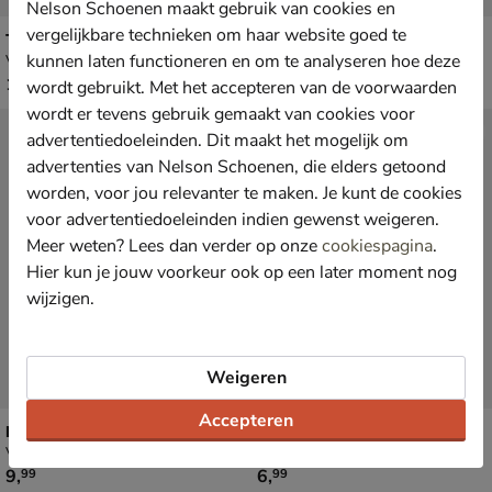
Nelson Schoenen maakt gebruik van cookies en
vergelijkbare technieken om haar website goed te
Timberland Waximum
Timberland Dry Cleaning Kit
kunnen laten functioneren en om te analyseren hoe deze
Verzorgingsproducten
Verzorgingsproducten
€ 11,99
€ 7,99
11
,
7
,
99
99
wordt gebruikt. Met het accepteren van de voorwaarden
wordt er tevens gebruik gemaakt van cookies voor
advertentiedoeleinden. Dit maakt het mogelijk om
advertenties van Nelson Schoenen, die elders getoond
worden, voor jou relevanter te maken. Je kunt de cookies
voor advertentiedoeleinden indien gewenst weigeren.
Meer weten? Lees dan verder op onze
cookiespagina
.
Hier kun je jouw voorkeur ook op een later moment nog
wijzigen.
Weigeren
Accepteren
Dr. Martens Wonder Balsam
Nelson Cotton Kids
Verzorgingsproducten
Inlegzolen
€ 9,99
€ 6,99
9
,
6
,
99
99