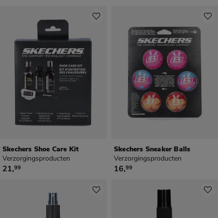
Skechers Shoe Care Kit
Skechers Sneaker Balls
Verzorgingsproducten
Verzorgingsproducten
€ 21,99
€ 16,99
21
,
16
,
99
99