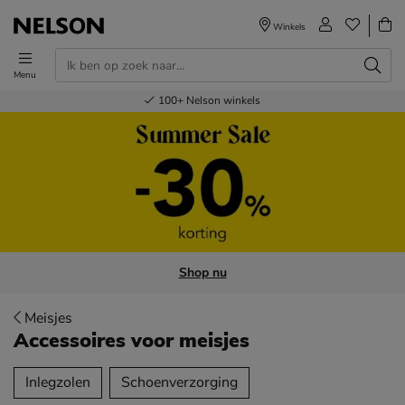
Winkels
Menu
Voor 23.00u besteld,
Gratis
Bestel nu,
100+
verzending en retour
Nelson winkels
betaal later
volgende dag in huis
Shop nu
Meisjes
Accessoires voor meisjes
tegorieën over
Inlegzolen
Schoenverzorging