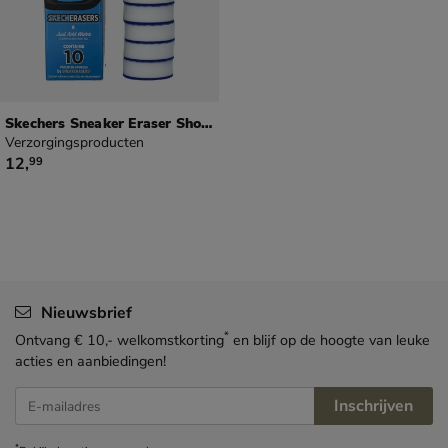
Skechers Sneaker Eraser Shoe Cleaner
Verzorgingsproducten
€ 12,99
12
,
99
Nieuwsbrief
*
Ontvang € 10,- welkomstkorting
en blijf op de hoogte van leuke
acties en aanbiedingen!
Inschrijven
E-mailadres
*