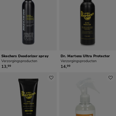
Skechers Deodorizer spray
Dr. Martens Ultra Protector
Verzorgingsproducten
Verzorgingsproducten
€ 13,99
€ 14,99
13
,
14
,
99
99