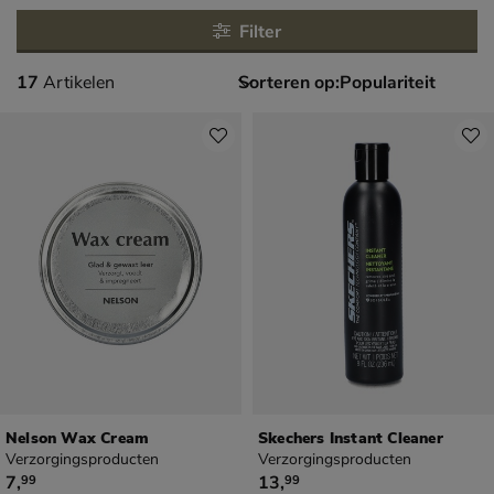
Filter
17 artikelen
17
Artikelen
Sorteren op:
Nelson Wax Cream
Skechers Instant Cleaner
Verzorgingsproducten
Verzorgingsproducten
€ 7,99
€ 13,99
7
,
13
,
99
99