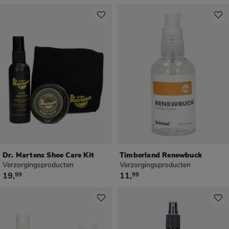
Dr. Martens Shoe Care Kit
Timberland Renewbuck
Verzorgingsproducten
Verzorgingsproducten
€ 19,99
€ 11,99
19
,
11
,
99
99