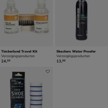
Timberland Travel Kit
Skechers Water Proofer
Verzorgingsproducten
Verzorgingsproducten
€ 24,99
€ 13,99
24
,
13
,
99
99