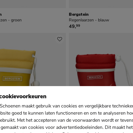
n
Bergstein
zen - groen
Regenlaarzen - blauw
€ 49,99
49
,
99
cookievoorkeuren
Schoenen maakt gebruik van cookies en vergelijkbare techniek
bsite goed te kunnen laten functioneren en om te analyseren ho
ebruikt. Met het accepteren van de voorwaarden wordt er teven
 gemaakt van cookies voor advertentiedoeleinden. Dit maakt het