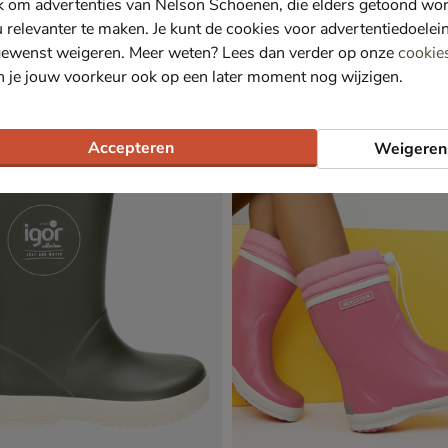
k om advertenties van Nelson Schoenen, die elders getoond wo
u relevanter te maken. Je kunt de cookies voor advertentiedoelei
n
Bergstein
gewenst weigeren. Meer weten? Lees dan verder op onze
cookie
zen - geel
Regenlaarzen - rood
n je jouw voorkeur ook op een later moment nog wijzigen.
€ 49,99
49
,
99
Accepteren
Weigeren