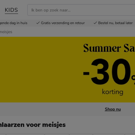
KIDS
gende dag in huis
Gratis
verzending en retour
Bestel nu,
betaal later
meisjes
Shop nu
laarzen voor meisjes