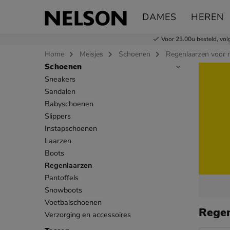
DAMES
HEREN
Voor 23.00u besteld,
vol
Home
Meisjes
Schoenen
Regenlaarzen voor 
Schoenen
Sla categorieën over
Sneakers
Sandalen
Babyschoenen
Slippers
Instapschoenen
Laarzen
Boots
Regenlaarzen
Pantoffels
Snowboots
Voetbalschoenen
Regen
Verzorging en accessoires