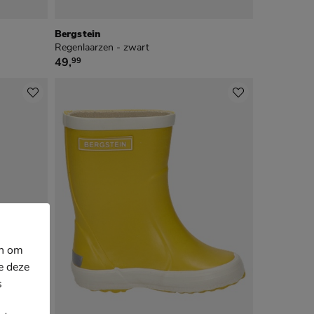
Bergstein
Regenlaarzen - zwart
€ 49,99
49
,
99
en om
e deze
s