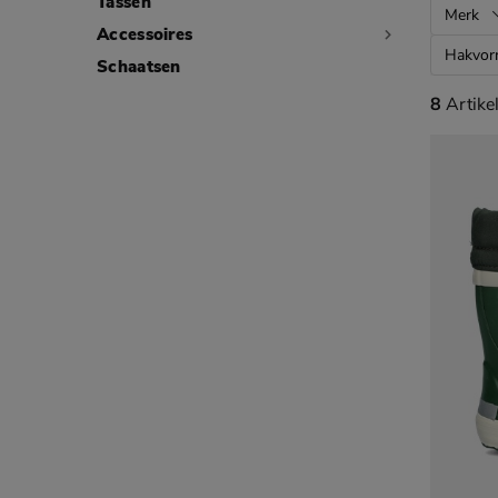
Tassen
Merk
Accessoires
Hakvo
Schaatsen
8 artikel
8
Artike