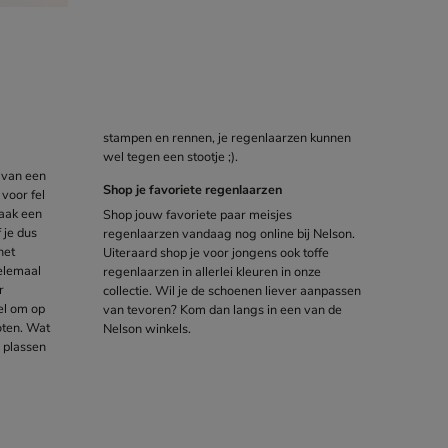
wel tegen een stootje ;).
 van een
Shop je favoriete regenlaarzen
 voor fel
maak een
Shop jouw favoriete paar meisjes
 je dus
regenlaarzen vandaag nog online bij Nelson.
het
Uiteraard shop je voor jongens ook toffe
helemaal
regenlaarzen in allerlei kleuren in onze
r
collectie. Wil je de schoenen liever aanpassen
el om op
van tevoren? Kom dan langs in een van de
oten. Wat
Nelson winkels.
e plassen