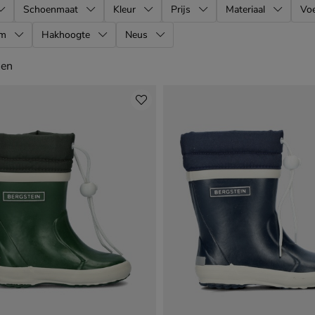
Schoenmaat
Kleur
Prijs
Materiaal
Voe
rm
Hakhoogte
Neus
en
len