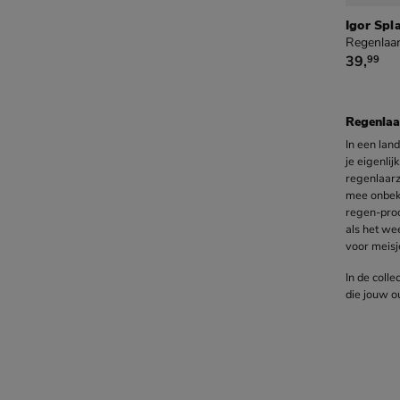
Igor Spl
Regenlaar
€ 39,99
39
,
99
Regenlaa
In een lan
je eigenli
regenlaarz
mee onbek
regen-proo
als het wee
voor meisj
In de coll
die jouw o