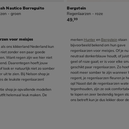
ash Nautico Borreguito
Bergstein
zen - groen
Regenlaarzen - roze
€ 49,99
49
,
99
rzen voor meisjes
merken
Hunter
en
Bergstein
staan
stampen en rennen, je regenlaarzen kunnen
bijvoorbeeld bekend om hun gave
d als ons kikkerland Nederland kun
regenlaarzen voor meisjes. Of je nu
jk niet zonder een paar goede
neutraal donkerblauw houdt, of juist
en. Want regen zijn we hier niet
geel of roze gaat; er is voor elke s
end. Daarentegen hoeft jouw
geschikt paar regenlaarzen. Zo hoef
f look er natuurlijk niet zo somber
nooit meer somber te zijn wanneer 
r uit te zien. Bij Nelson shop je
regent, je regenlaarzen fleuren je 
es de leukste regenlaarzen!
op! Naast dat de regenlaarzen wate
tegenhouden, zijn ze ook comfortab
ectie shop je opvallende modellen
te lopen en zeer bestendig tegen st
utfit helemaal leuk maken. De
ons betreft kun je dus lekker door d