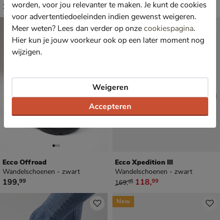
worden, voor jou relevanter te maken. Je kunt de cookies
€ 139,99
€ 99,99
139
,
99
,
99
99
voor advertentiedoeleinden indien gewenst weigeren.
Sale
Meer weten? Lees dan verder op onze
cookiespagina
.
Hier kun je jouw voorkeur ook op een later moment nog
wijzigen.
Weigeren
Accepteren
Ecco Offroad
Ecco Xpedition III
Wandelschoenen - zwart
Wandelschoenen - zwart
€ 199,99
van € 169,99 voor € 118,99
199
,
118
,
99
99
169
,
99
New