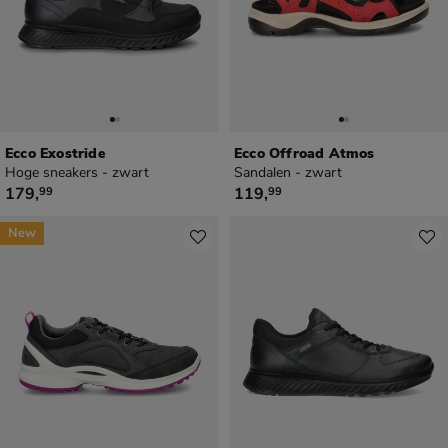
Ecco Exostride
Ecco Offroad Atmos
Hoge sneakers - zwart
Sandalen - zwart
€ 179,99
€ 119,99
179
,
119
,
99
99
New