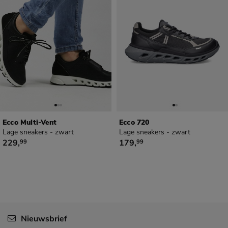
Ecco Multi-Vent
Ecco 720
Lage sneakers - zwart
Lage sneakers - zwart
€ 229,99
€ 179,99
229
,
179
,
99
99
Nieuwsbrief