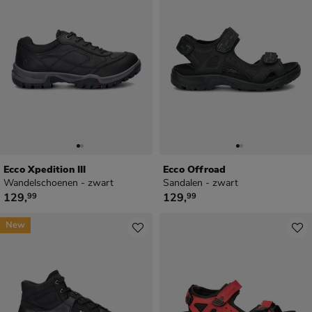
Ecco Xpedition III
Ecco Offroad
Wandelschoenen - zwart
Sandalen - zwart
€ 129,99
€ 129,99
129
,
129
,
99
99
New