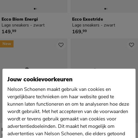
Ecco Biom Energi
Ecco Exostride
Lage sneakers - zwart
Lage sneakers - zwart
€ 149,99
€ 169,99
149
,
169
,
99
99
New
Jouw cookievoorkeuren
Nelson Schoenen maakt gebruik van cookies en
vergelijkbare technieken om haar website goed te
kunnen laten functioneren en om te analyseren hoe deze
wordt gebruikt. Met het accepteren van de voorwaarden
wordt er tevens gebruik gemaakt van cookies voor
advertentiedoeleinden. Dit maakt het mogelijk om
Ecco Exostride
Ecco Move
advertenties van Nelson Schoenen, die elders getoond
Lage sneakers - zwart
Lage sneakers - zwart