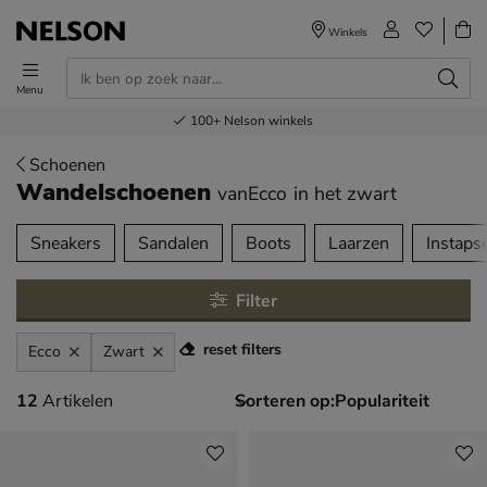
Winkels
Menu
Voor 23.00u besteld,
Gratis
Bestel nu,
100+
verzending en retour
Nelson winkels
betaal later
volgende dag in huis
Schoenen
Wandelschoenen
vanEcco
in het zwart
tegorieën over
Sneakers
Sandalen
Boots
Laarzen
Instaps
Filter
reset filters
Ecco
Zwart
12 artikelen
12
Artikelen
Sorteren op: