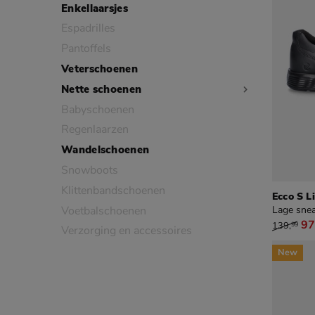
Enkellaarsjes
Espadrilles
Pantoffels
Veterschoenen
Nette schoenen
Babyschoenen
Regenlaarzen
Wandelschoenen
Snowboots
Klittenbandschoenen
Ecco S L
Voetbalschoenen
Lage snea
van € 1
97
139
,
99
Verzorging en accessoires
New