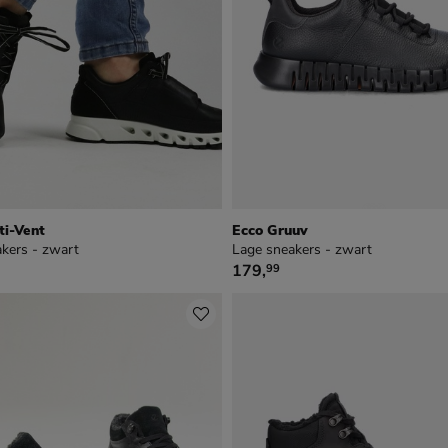
ti-Vent
Ecco Gruuv
kers - zwart
Lage sneakers - zwart
9
€ 179,99
179
,
99