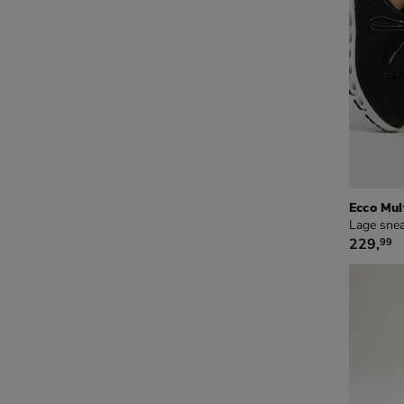
Ecco Mul
Lage snea
€ 229,9
229
,
99