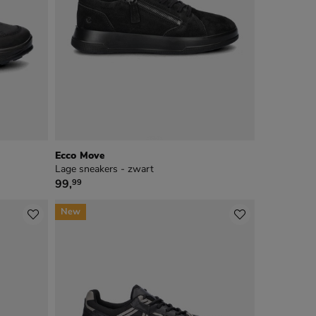
Ecco Move
Lage sneakers - zwart
€ 99,99
99
,
99
New