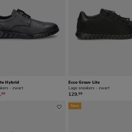
ite Hybrid
Ecco Gruuv Lite
kers - zwart
Lage sneakers - zwart
39,99 voor € 97,99
€ 129,99
,
129
,
99
99
New