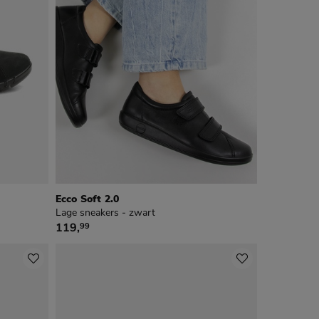
Ecco Soft 2.0
Lage sneakers - zwart
€ 119,99
119
,
99