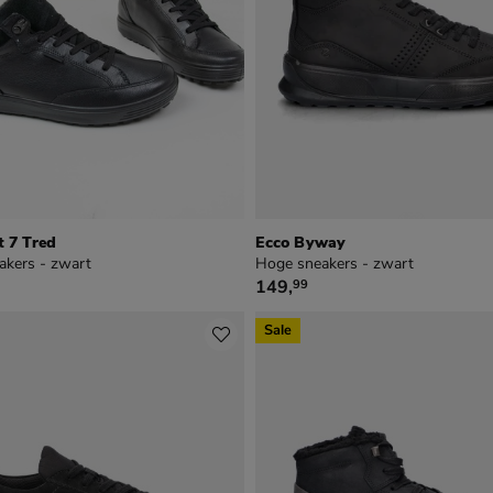
t 7 Tred
Ecco Byway
akers - zwart
Hoge sneakers - zwart
9
€ 149,99
149
,
99
Sale