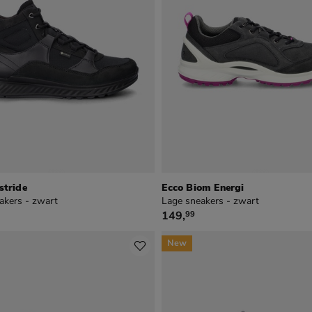
stride
Ecco Biom Energi
akers - zwart
Lage sneakers - zwart
9
€ 149,99
149
,
99
New