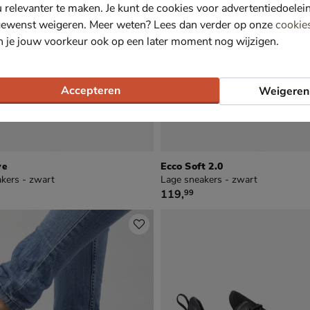
u relevanter te maken. Je kunt de cookies voor advertentiedoelei
gewenst weigeren. Meer weten? Lees dan verder op onze
cookie
n je jouw voorkeur ook op een later moment nog wijzigen.
Accepteren
Weigeren
ve
Ecco Soft 2.0
kers - zwart
Lage sneakers - zwart
€ 119,99
119
,
99