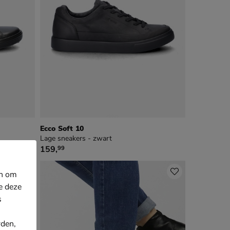
Ecco Soft 10
Lage sneakers - zwart
€ 159,99
159
,
99
en om
e deze
s
rden,