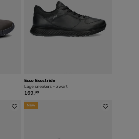
Ecco Exostride
Lage sneakers - zwart
€ 169,99
169
,
99
New