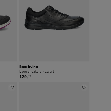
Ecco Irving
Lage sneakers - zwart
€ 129,99
129
,
99