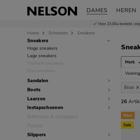
DAMES
HEREN
Voor 23.00u besteld,
vol
Home
Schoenen
Sneakers
Sneakers
Sla categorieën over
Snea
Hoge sneakers
Lage sneakers
Merk
Platform sneakers
Dad sneakers
Voering
Sandalen
Ecco
Boots
Laarzen
26 artik
26
Artik
Instapschoenen
New
Ballerinas & instappers
Pumps
Sale
Slippers