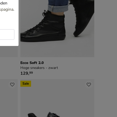
nden
spagina
.
Ecco Soft 2.0
Hoge sneakers - zwart
€ 129,99
129
,
99
Sale