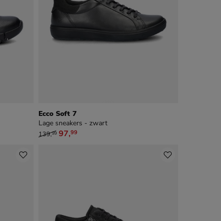
Ecco Soft 7
Lage sneakers - zwart
van € 139,99 voor € 97,99
97
,
99
139
,
99