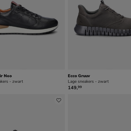
ir Neo
Ecco Gruuv
kers - zwart
Lage sneakers - zwart
9
€ 149,99
149
,
99