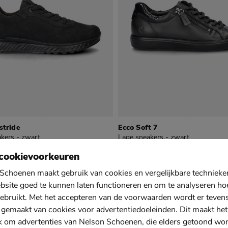
stride
Ecco Soft 7
kers - zwart
Lage sneakers - zwart
9
€ 139,99
139
,
99
cookievoorkeuren
New
Schoenen maakt gebruik van cookies en vergelijkbare techniek
bsite goed te kunnen laten functioneren en om te analyseren ho
ebruikt. Met het accepteren van de voorwaarden wordt er teven
 gemaakt van cookies voor advertentiedoeleinden. Dit maakt het
k om advertenties van Nelson Schoenen, die elders getoond wo