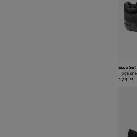
Ecco Sof
Hoge sne
€ 179,9
179
,
99