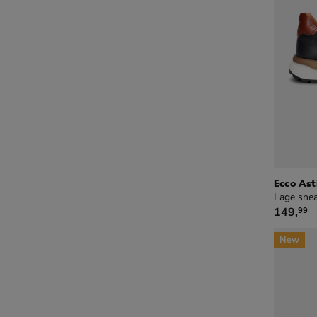
Ecco Ast
Lage snea
€ 149,9
149
,
99
New