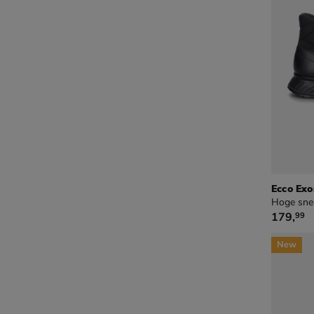
Ecco Exo
Hoge sne
€ 179,9
179
,
99
New