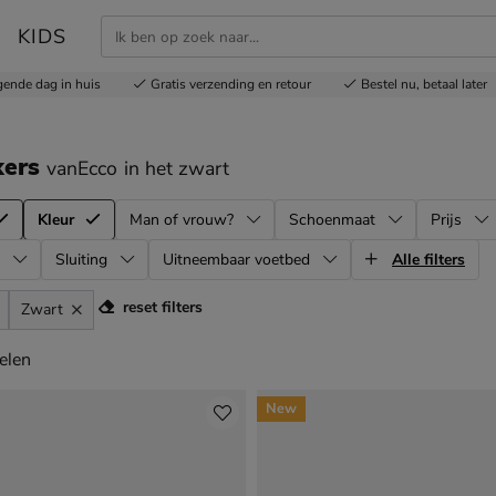
KIDS
gende dag in huis
Gratis
verzending en retour
Bestel nu,
betaal later
kers
vanEcco
in het zwart
Kleur
Man of vrouw?
Schoenmaat
Prijs
Sluiting
Uitneembaar voetbed
Alle filters
reset filters
Zwart
elen
elen
New