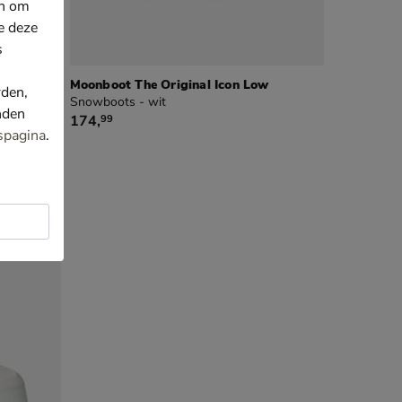
en om
e deze
s
Moonboot The Original Icon Low
rden,
Snowboots - wit
nden
€ 174,99
174
,
99
spagina
.