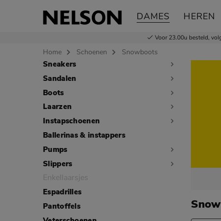
DAMES
HEREN
Voor 23.00u besteld,
vol
Home
Schoenen
Snowboots
Sneakers
Sla categorieën over
Sandalen
Boots
Laarzen
Instapschoenen
Ballerinas & instappers
Pumps
Slippers
Enkellaarsjes
Espadrilles
Snow
Pantoffels
Veterschoenen