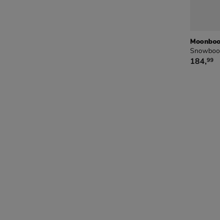
Moonboot
Snowboot
€ 184,9
184
,
99