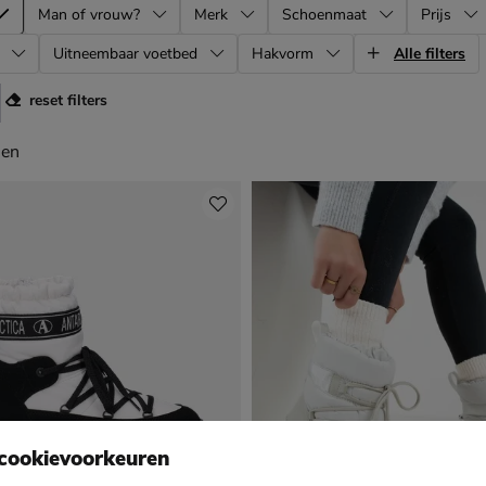
Man of vrouw?
Merk
Schoenmaat
Prijs
Uitneembaar voetbed
Hakvorm
Alle filters
reset filters
en
len
cookievoorkeuren