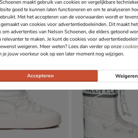
Schoenen maakt gebruik van cookies en vergelijkbare techniek
bsite goed te kunnen laten functioneren en om te analyseren ho
ebruikt. Met het accepteren van de voorwaarden wordt er teven
 gemaakt van cookies voor advertentiedoeleinden. Dit maakt het
ca
Antarctica
k om advertenties van Nelson Schoenen, die elders getoond wo
s - wit
Snowboots - wit
u relevanter te maken. Je kunt de cookies voor advertentiedoelei
09,99 voor € 76,99
€ 119,99
,
119
,
99
99
gewenst weigeren. Meer weten? Lees dan verder op onze
cookie
n je jouw voorkeur ook op een later moment nog wijzigen.
Accepteren
Weigeren