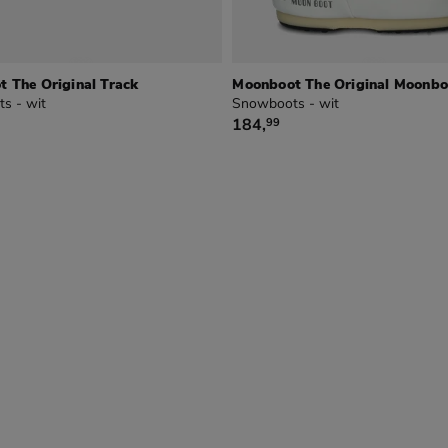
 The Original Track
Moonboot The Original Moonbo
s - wit
Snowboots - wit
9
€ 184,99
184
,
99