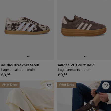
adidas Breaknet Sleek
adidas VL Court Bold
Lage sneakers - bruin
Lage sneakers - bruin
€ 69,99
€ 89,99
69
,
89
,
99
99
⚡Hot Drop
⚡Hot Drop