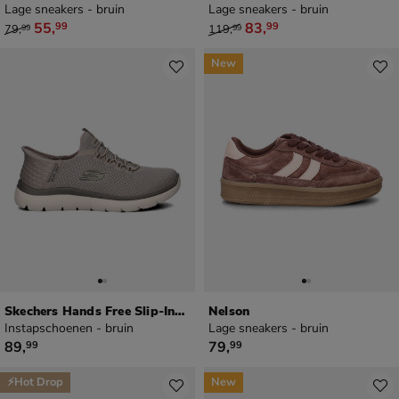
Lage sneakers - bruin
Lage sneakers - bruin
van € 79,99 voor € 55,99
van € 119,99 voor € 83,99
55
,
83
,
99
99
79
,
119
,
99
99
New
Skechers Hands Free Slip-Ins Summits
Nelson
Instapschoenen - bruin
Lage sneakers - bruin
€ 89,99
€ 79,99
89
,
79
,
99
99
⚡Hot Drop
New