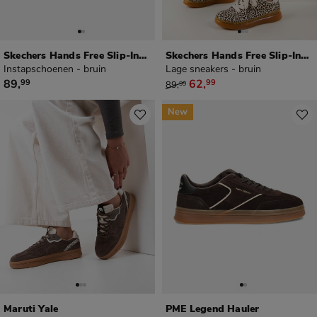
Skechers Hands Free Slip-Ins Delson 3.0
Skechers Hands Free Slip-Ins Courtside
Instapschoenen - bruin
Lage sneakers - bruin
€ 89,99
van € 89,99 voor € 62,99
89
,
62
,
99
99
89
,
99
New
Maruti Yale
PME Legend Hauler