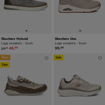
Skechers Hyland
Skechers Uno
Lage sneakers - bruin
Lage sneakers - bruin
van € 69,99 voor € 48,99
€ 99,99
48
,
99
,
99
99
69
,
99
New
Sale
Sale