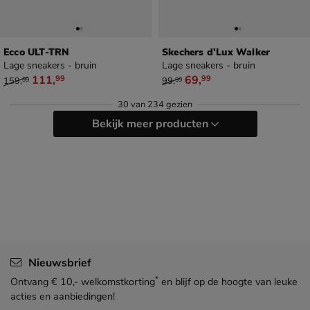
Ecco ULT-TRN
Skechers d'Lux Walker
Lage sneakers - bruin
Lage sneakers - bruin
van € 159,99 voor € 111,99
van € 99,99 voor € 69,99
111
,
69
,
99
99
159
,
99
,
99
99
30
van
234 gezien
Bekijk meer producten
Nieuwsbrief
*
Ontvang € 10,- welkomstkorting
en blijf op de hoogte van leuke
acties en aanbiedingen!