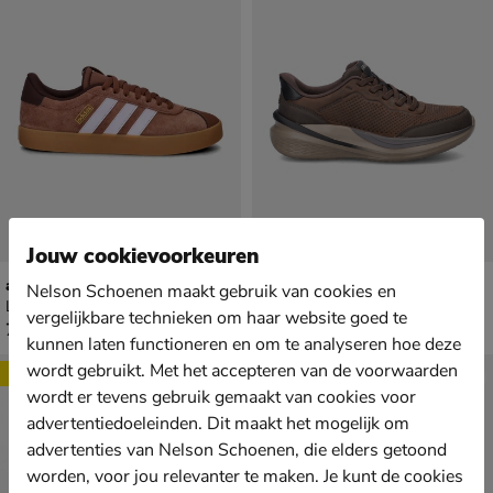
Jouw cookievoorkeuren
adidas VL Court 3.0
Skechers Hands Free Slip-Ins Slade 2.0
Nelson Schoenen maakt gebruik van cookies en
Lage sneakers - bruin
Lage sneakers - bruin
vergelijkbare technieken om haar website goed te
€ 79,99
€ 99,99
79
,
99
,
99
99
kunnen laten functioneren en om te analyseren hoe deze
wordt gebruikt. Met het accepteren van de voorwaarden
Sale
wordt er tevens gebruik gemaakt van cookies voor
advertentiedoeleinden. Dit maakt het mogelijk om
advertenties van Nelson Schoenen, die elders getoond
worden, voor jou relevanter te maken. Je kunt de cookies