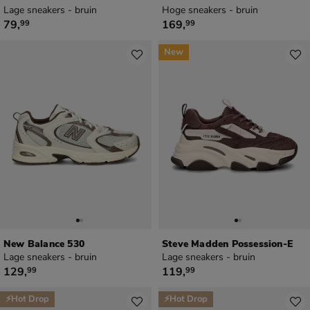
Lage sneakers - bruin
Hoge sneakers - bruin
€ 79,99
€ 169,99
79
,
169
,
99
99
New
New Balance 530
Steve Madden Possession-E
Lage sneakers - bruin
Lage sneakers - bruin
€ 129,99
€ 119,99
129
,
119
,
99
99
⚡Hot Drop
⚡Hot Drop