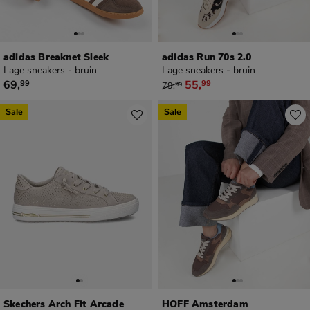
adidas Breaknet Sleek
adidas Run 70s 2.0
Lage sneakers - bruin
Lage sneakers - bruin
€ 69,99
van € 79,99 voor € 55,99
69
,
55
,
99
99
79
,
99
Sale
Sale
Skechers Arch Fit Arcade
HOFF Amsterdam