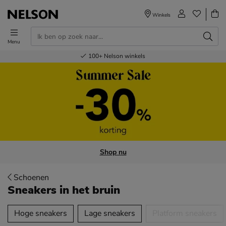
Winkels
Menu
Voor 23.00u besteld,
Gratis
Bestel nu,
100+
verzending en retour
Nelson winkels
betaal later
volgende dag in huis
Shop nu
Schoenen
Sneakers
in het bruin
tegorieën over
Hoge sneakers
Lage sneakers
Platform sneakers