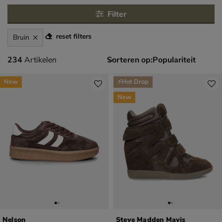
Filter
reset filters
Bruin
234 artikelen
234
Artikelen
Sorteren op:
New
⚡Hot Drop
New
Nelson
Steve Madden Mavis