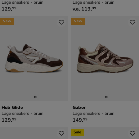
Lage sneakers - bruin
Lage sneakers - bruin
€ 129,99
vanaf € 119,99
129
,
v.a.
119
,
99
99
New
New
Hub Glide
Gabor
Lage sneakers - bruin
Lage sneakers - bruin
€ 129,99
€ 149,99
129
,
149
,
99
99
Sale