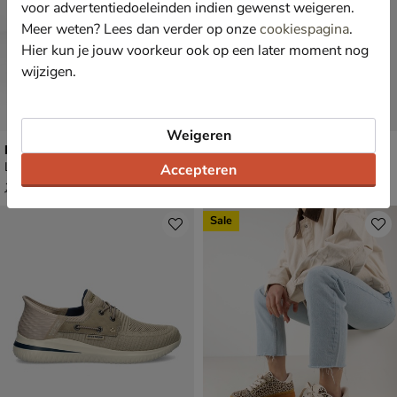
voor advertentiedoeleinden indien gewenst weigeren.
Meer weten? Lees dan verder op onze
cookiespagina
.
Hier kun je jouw voorkeur ook op een later moment nog
wijzigen.
Weigeren
Hub Glide
Skechers Corliss
Lage sneakers - bruin
Lage sneakers - bruin
Accepteren
van € 129,99 voor € 90,99
€ 79,99
90
,
79
,
99
99
129
,
99
Sale