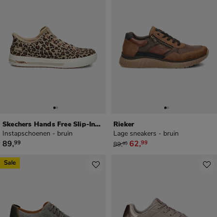
Skechers Hands Free Slip-Ins Arch Fit Arcade
Rieker
Instapschoenen - bruin
Lage sneakers - bruin
€ 89,99
van € 89,99 voor € 62,99
89
,
62
,
99
99
89
,
99
Sale