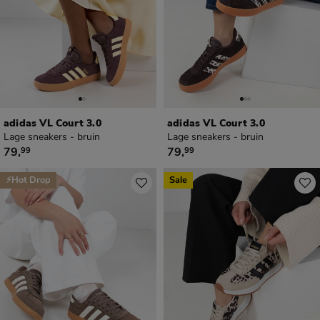
adidas VL Court 3.0
adidas VL Court 3.0
Lage sneakers - bruin
Lage sneakers - bruin
€ 79,99
€ 79,99
79
,
79
,
99
99
⚡Hot Drop
Sale