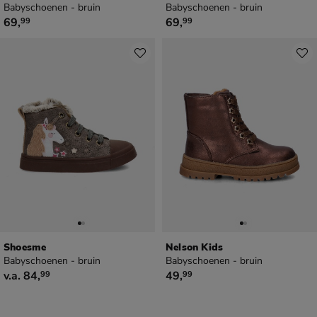
Babyschoenen - bruin
Babyschoenen - bruin
€ 69,99
€ 69,99
69
,
69
,
99
99
Shoesme
Nelson Kids
Babyschoenen - bruin
Babyschoenen - bruin
vanaf € 84,99
€ 49,99
v.a.
84
,
49
,
99
99