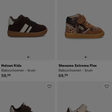
Nelson Kids
Shoesme Extreme Flex
Babyschoenen - bruin
Babyschoenen - bruin
€ 59,99
€ 69,99
59
,
69
,
99
99