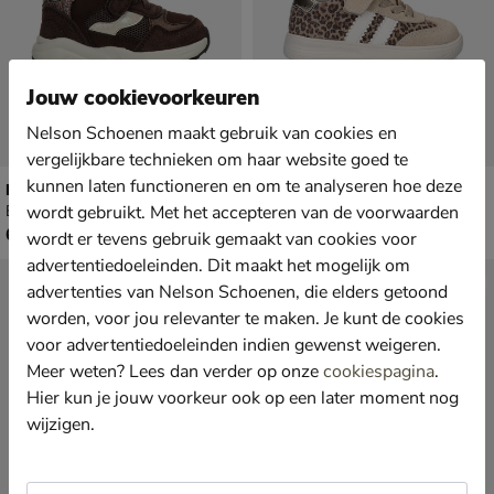
Jouw cookievoorkeuren
Nelson Schoenen maakt gebruik van cookies en
vergelijkbare technieken om haar website goed te
kunnen laten functioneren en om te analyseren hoe deze
Nelson Kids
Nelson Kids
wordt gebruikt. Met het accepteren van de voorwaarden
Babyschoenen - bruin
Babyschoenen - bruin
€ 69,99
€ 59,99
69
,
59
,
99
99
wordt er tevens gebruik gemaakt van cookies voor
advertentiedoeleinden. Dit maakt het mogelijk om
advertenties van Nelson Schoenen, die elders getoond
worden, voor jou relevanter te maken. Je kunt de cookies
voor advertentiedoeleinden indien gewenst weigeren.
Meer weten? Lees dan verder op onze
cookiespagina
.
Hier kun je jouw voorkeur ook op een later moment nog
wijzigen.