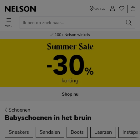
Winkels
Menu
Voor 23.00u besteld,
Gratis
Bestel nu,
100+
verzending en retour
Nelson winkels
betaal later
volgende dag in huis
Shop nu
Schoenen
Babyschoenen
in het bruin
tegorieën over
Sneakers
Sandalen
Boots
Laarzen
Instaps