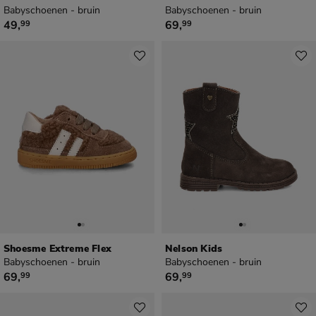
Babyschoenen - bruin
Babyschoenen - bruin
€ 49,99
€ 69,99
49
,
69
,
99
99
Shoesme Extreme Flex
Nelson Kids
Babyschoenen - bruin
Babyschoenen - bruin
€ 69,99
€ 69,99
69
,
69
,
99
99