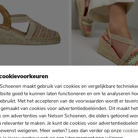
cookievoorkeuren
Schoenen maakt gebruik van cookies en vergelijkbare techniek
s Terra Cl
Toni Pons Terra NZ
s - multi
Espadrilles - multi
bsite goed te kunnen laten functioneren en om te analyseren ho
van € 89,99 voor € 62,99
62
,
99
89
,
99
ebruikt. Met het accepteren van de voorwaarden wordt er teven
 gemaakt van cookies voor advertentiedoeleinden. Dit maakt het
k om advertenties van Nelson Schoenen, die elders getoond wo
s schoenen online
je verassen en bekijk de nieuwe coll
u relevanter te maken. Je kunt de cookies voor advertentiedoelei
Pons schoenen bij Nelson.
 schoenen
worden sinds 1946
gewenst weigeren. Meer weten? Lees dan verder op onze
cookie
oentertijd werden de schoenen in
Toni Pons schoenen zijn in de loop d