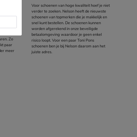
reden
Voor schoenen van hoge kwaliteit hoef je niet
ordt
verder te zoeken. Nelson heeft de nieuwste
Deze
schoenen van topmerken die je makkelijk en
niet
snel kunt bestellen. De schoenen kunnen
een ruime
worden afgerekend in onze beveiligde
betaalomgeving waardoor je geen enkel
uren. Zo
risico loopt. Voor een paar Toni Pons
ikt paar
schoenen ben je bij Nelson daarom aan het
nder meer
juiste adres.