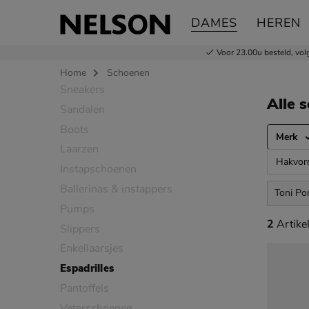
DAMES
HEREN
Voor 23.00u besteld,
vol
Home
Schoenen
Sneakers
Sla categorieën over
Alle 
Sandalen
Boots
Merk
Laarzen
Hakvo
Instapschoenen
Ballerinas & instappers
Toni Po
Pumps
2 artikel
2
Artike
Slippers
Enkellaarsjes
Espadrilles
Pantoffels
Veterschoenen