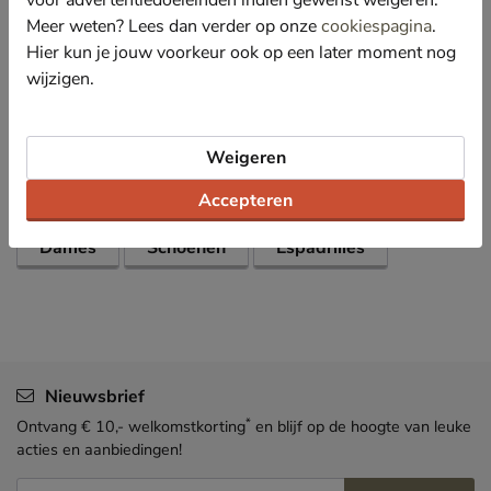
voor advertentiedoeleinden indien gewenst weigeren.
Dit model heeft een sleehak van 6,5 cm en is met
touw afgewerkt voor een echte zomerse uitstraling.
Meer weten? Lees dan verder op onze
cookiespagina
.
Hier kun je jouw voorkeur ook op een later moment nog
wijzigen.
Specificaties
Over Toni Pons
Weigeren
Bekijk meer
Accepteren
Dames
Schoenen
Espadrilles
Nieuwsbrief
*
Ontvang € 10,- welkomstkorting
en blijf op de hoogte van leuke
acties en aanbiedingen!