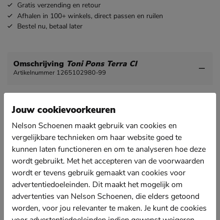
Gratis
verzending en retour
Afhalen in 100+ winkels,
direct passen en ruilen
Bestel nu,
betaal later
Omschrijving
Toni Pons Terra Cl
Artikelnummer 1265102980-99
Toni Pons Terra Cl dames sandaal
Jouw cookievoorkeuren
Deze prachtige sandaal is perfect voor de zomer door
de verschillende kleurtjes en de mooie afgewerkte
Nelson Schoenen maakt gebruik van cookies en
details. Stijl de sandaal onder een mooie maxi jurk.
vergelijkbare technieken om haar website goed te
Uitgevoerd in textiel met subtiele glans. De elastieken
kunnen laten functioneren en om te analyseren hoe deze
banden zorgen voor een makkelijke instap.
wordt gebruikt. Met het accepteren van de voorwaarden
Gevoerd met canvas. Deze textielsoort is stevig en
wordt er tevens gebruik gemaakt van cookies voor
zorgt voor een fijne doorademing van de sandaal.
advertentiedoeleinden. Dit maakt het mogelijk om
Voorzien van een kunstleer-voetbed. De foamlaag
advertenties van Nelson Schoenen, die elders getoond
zorgt voor een fijne demping.
worden, voor jou relevanter te maken. Je kunt de cookies