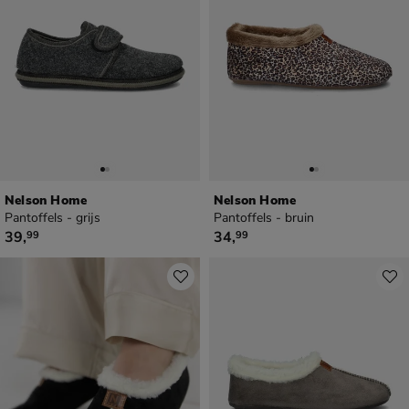
Nelson Home
Nelson Home
Pantoffels - grijs
Pantoffels - bruin
€ 39,99
€ 34,99
39
,
34
,
99
99