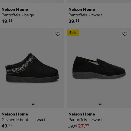
Nelson Home
Nelson Home
Pantoffels - beige
Pantoffels - zwart
€ 49,99
€ 39,99
49
,
39
,
99
99
Sale
Nelson Home
Nelson Home
Gevoerde boots - zwart
Pantoffels - zwart
€ 49,99
van € 39,99 voor € 27,99
49
,
27
,
99
99
39
,
99