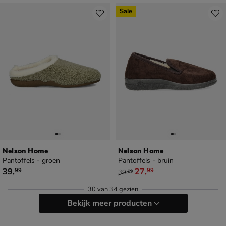
Sale
Nelson Home
Nelson Home
Pantoffels - groen
Pantoffels - bruin
€ 39,99
van € 39,99 voor € 27,99
39
,
27
,
99
99
39
,
99
30
van
34 gezien
Bekijk meer producten