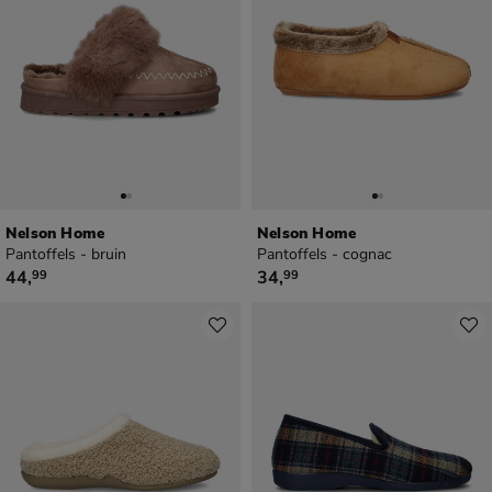
Nelson Home
Nelson Home
Pantoffels - bruin
Pantoffels - cognac
€ 44,99
€ 34,99
44
,
34
,
99
99