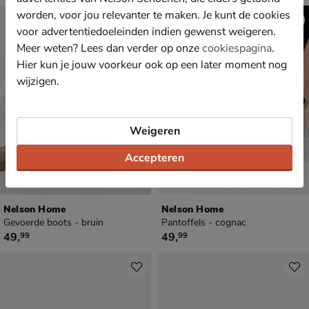
worden, voor jou relevanter te maken. Je kunt de cookies
voor advertentiedoeleinden indien gewenst weigeren.
Meer weten? Lees dan verder op onze
cookiespagina
.
Hier kun je jouw voorkeur ook op een later moment nog
wijzigen.
Weigeren
Accepteren
Nelson Home
Nelson Home
Gevoerde boots - bruin
Pantoffels - cognac
€ 49,99
€ 49,99
49
,
49
,
99
99