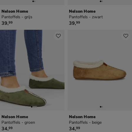
Nelson Home
Nelson Home
Pantoffels - grijs
Pantoffels - zwart
€ 39,99
€ 39,99
39
,
39
,
99
99
Nelson Home
Nelson Home
Pantoffels - groen
Pantoffels - beige
€ 34,99
€ 34,99
34
,
34
,
99
99