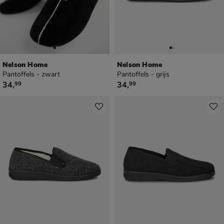
Nelson Home
Nelson Home
Pantoffels - zwart
Pantoffels - grijs
€ 34,99
€ 34,99
34
,
34
,
99
99