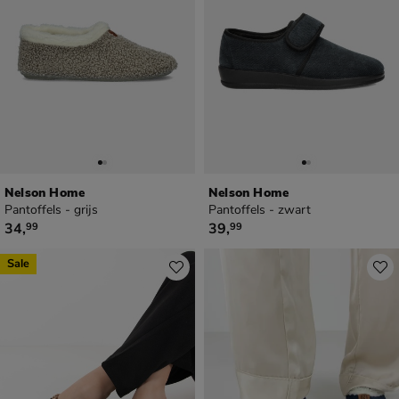
Nelson Home
Nelson Home
Pantoffels - grijs
Pantoffels - zwart
€ 34,99
€ 39,99
34
,
39
,
99
99
Sale