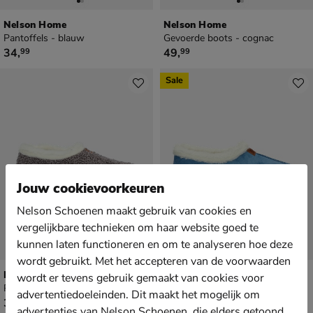
Nelson Home
Nelson Home
Pantoffels - blauw
Gevoerde boots - cognac
€ 34,99
€ 49,99
34
,
49
,
99
99
Sale
Jouw cookievoorkeuren
Nelson Schoenen maakt gebruik van cookies en
vergelijkbare technieken om haar website goed te
kunnen laten functioneren en om te analyseren hoe deze
wordt gebruikt. Met het accepteren van de voorwaarden
Nelson Home
Nelson Home
wordt er tevens gebruik gemaakt van cookies voor
Pantoffels - grijs
Pantoffels - blauw
advertentiedoeleinden. Dit maakt het mogelijk om
€ 34,99
van € 34,99 voor € 24,49
34
,
24
,
99
49
34
,
99
advertenties van Nelson Schoenen, die elders getoond