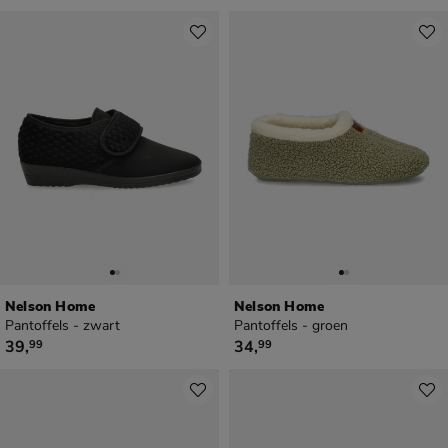
Nelson Home
Nelson Home
Pantoffels - zwart
Pantoffels - groen
€ 39,99
€ 34,99
39
,
34
,
99
99