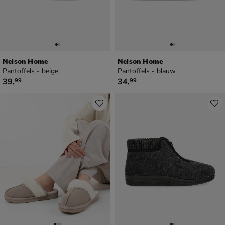
Nelson Home
Nelson Home
Pantoffels - beige
Pantoffels - blauw
€ 39,99
€ 34,99
39
,
34
,
99
99