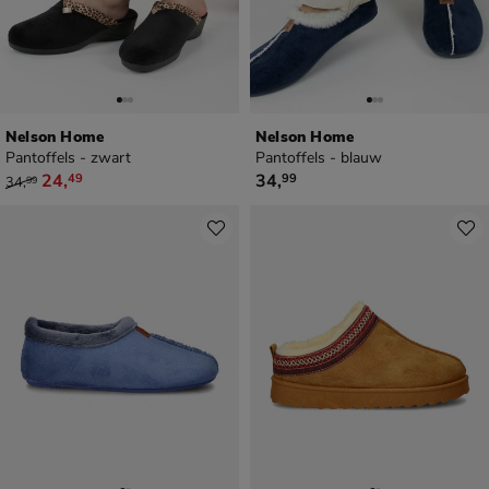
Nelson Home
Nelson Home
Pantoffels - zwart
Pantoffels - blauw
van € 34,99 voor € 24,49
€ 34,99
24
,
34
,
49
99
34
,
99