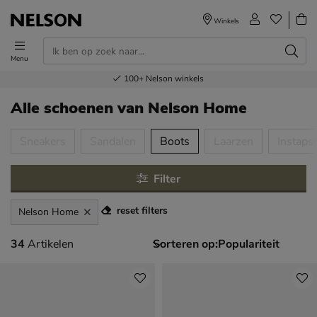
Winkels
Menu
Voor 23.00u besteld,
Gratis
Bestel nu,
100+
verzending en retour
Nelson winkels
betaal later
volgende dag in huis
Alle schoenen
van Nelson Home
tegorieën over
Sneakers
Sandalen
Boots
Laarzen
Instaps
Filter
reset filters
Nelson Home
34 artikelen
34
Artikelen
Sorteren op: