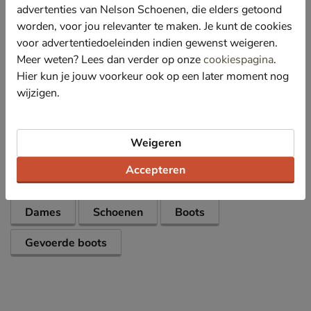
Gevoerd met imitatiewol om je voeten van alle kanten
advertenties van Nelson Schoenen, die elders getoond
te beschermen tegen de kou. Ook het voetbed heeft
worden, voor jou relevanter te maken. Je kunt de cookies
deze bekleding voor een optimaal draagcomfort.
voor advertentiedoeleinden indien gewenst weigeren.
Afgewerkt met een plateauzool van 5 cm gemaakt
Meer weten? Lees dan verder op onze
cookiespagina
.
van EVA-schuimmix voor goede schokabsorbering.
Hier kun je jouw voorkeur ook op een later moment nog
wijzigen.
Specificaties
Weigeren
Over Nelson Home
Accepteren
Bekijk meer
Dames
Schoenen
Boots
Gevoerde boots