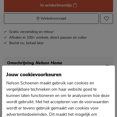
In winkelmandje
Winkelvoorraad
Gratis
verzending en retour
Afhalen in 100+ winkels,
direct passen en ruilen
Bestel nu,
betaal later
Omschrijving
Nelson Home
Artikelnummer 1297100460-70
Jouw cookievoorkeuren
Nelson dames pantoffel
Nelson Schoenen maakt gebruik van cookies en
Een paar leuke pantoffels in huis wilt toch iedereen?
vergelijkbare technieken om haar website goed te
En als ze dan ook nog eens als boots gedragen
kunnen laten functioneren en om te analyseren hoe deze
kunnen worden is dat helemaal top!
wordt gebruikt. Met het accepteren van de voorwaarden
Uitgevoerd in textiel wat flexibel en zacht is en zo
wordt er tevens gebruik gemaakt van cookies voor
altijd een comfrotabele pasvorm biedt.
advertentiedoeleinden. Dit maakt het mogelijk om