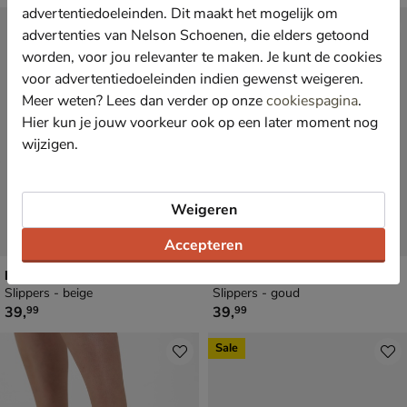
advertentiedoeleinden. Dit maakt het mogelijk om
advertenties van Nelson Schoenen, die elders getoond
worden, voor jou relevanter te maken. Je kunt de cookies
voor advertentiedoeleinden indien gewenst weigeren.
Meer weten? Lees dan verder op onze
cookiespagina
.
Hier kun je jouw voorkeur ook op een later moment nog
wijzigen.
Weigeren
Accepteren
Ilse Jacobsen Cheerful
Ilse Jacobsen Cheerful
Slippers - beige
Slippers - goud
€ 39,99
€ 39,99
39
,
39
,
99
99
Sale