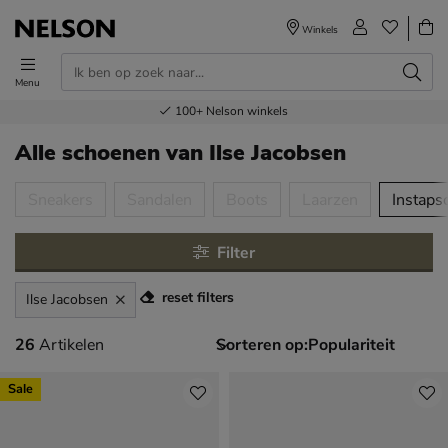
Winkels
Menu
Voor 23.00u besteld,
Gratis
Bestel nu,
100+
verzending en retour
Nelson winkels
betaal later
volgende dag in huis
Alle schoenen
van Ilse Jacobsen
tegorieën over
Sneakers
Sandalen
Boots
Laarzen
Instaps
Filter
reset filters
Ilse Jacobsen
26 artikelen
26
Artikelen
Sorteren op:
Sale