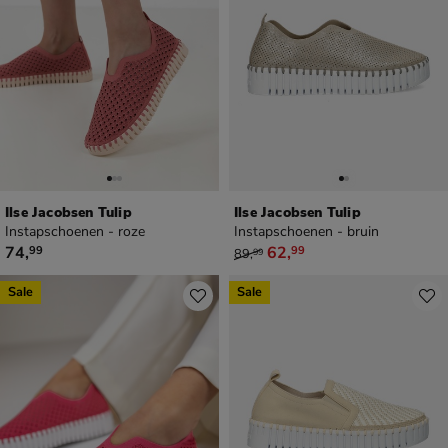
Ilse Jacobsen Tulip
Ilse Jacobsen Tulip
Instapschoenen - roze
Instapschoenen - bruin
€ 74,99
van € 89,99 voor € 62,99
74
,
62
,
99
99
89
,
99
Sale
Sale