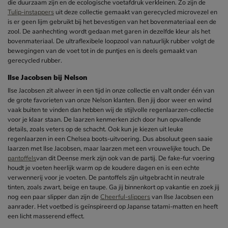
die duurzaam zijn en de ecologische voetafdruk verkleinen. Zo zijn de
Tulip-instappers
uit deze collectie gemaakt van gerecycled microvezel en
is er geen lijm gebruikt bij het bevestigen van het bovenmateriaal een de
zool. De aanhechting wordt gedaan met garen in dezelfde kleur als het
bovenmateriaal. De ultraflexibele loopzool van natuurlijk rubber volgt de
bewegingen van de voet tot in de puntjes en is deels gemaakt van
gerecycled rubber.
Ilse Jacobsen bij Nelson
Ilse Jacobsen zit alweer in een tijd in onze collectie en valt onder één van
de grote favorieten van onze Nelson klanten. Ben jij door weer en wind
vaak buiten te vinden dan hebben wij de stijlvolle regenlaarzen-collectie
voor je klaar staan. De laarzen kenmerken zich door hun opvallende
details, zoals veters op de schacht. Ook kun je kiezen uit leuke
regenlaarzen in een Chelsea boots-uitvoering. Dus absoluut geen saaie
laarzen met Ilse Jacobsen, maar laarzen met een vrouwelijke touch. De
pantoffels
van dit Deense merk zijn ook van de partij. De fake-fur voering
houdt je voeten heerlijk warm op de koudere dagen en is een echte
verwennerij voor je voeten. De pantoffels zijn uitgebracht in neutrale
tinten, zoals zwart, beige en taupe. Ga jij binnenkort op vakantie en zoek jij
nog een paar slipper dan zijn de
Cheerful-slippers
van Ilse Jacobsen een
aanrader. Het voetbed is geïnspireerd op Japanse tatami-matten en heeft
een licht masserend effect.