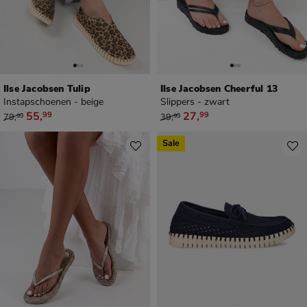
Ilse Jacobsen Tulip
Ilse Jacobsen Cheerful 13
Instapschoenen - beige
Slippers - zwart
van € 79,99 voor € 55,99
van € 39,99 voor € 27,99
55
,
27
,
99
99
79
,
39
,
99
99
Sale