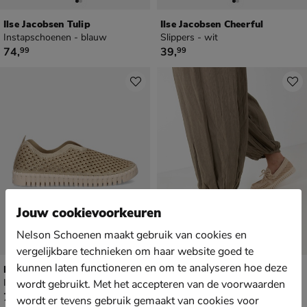
Ilse Jacobsen Tulip
Ilse Jacobsen Cheerful
Instapschoenen - blauw
Slippers - wit
€ 74,99
€ 39,99
74
,
39
,
99
99
Jouw cookievoorkeuren
Nelson Schoenen maakt gebruik van cookies en
vergelijkbare technieken om haar website goed te
kunnen laten functioneren en om te analyseren hoe deze
Ilse Jacobsen Tulip
Ilse Jacobsen Tulip 3074
Instapschoenen - goud
Mocassins & loafers - beige
wordt gebruikt. Met het accepteren van de voorwaarden
€ 79,99
€ 79,99
79
,
79
,
99
99
wordt er tevens gebruik gemaakt van cookies voor