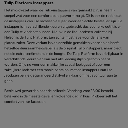
Tulip Platform instappers
Het microvezel waar de Tulip-instappers van gemaakt zijn, is heerlijk
soepel wat voor een comfortabele pasvorm zorgt. Dit is ook de reden dat
de instappers van Ilse Jacobsen elk jaar weer een echte bestseller zijn. De
instapper is in verschillende kleuren uitgebracht, dus voor elke outfit is er
een Tulip te vinden te vinden. Nieuw in de Ilse Jacobsen-collectie bij
Nelson is de Tulip Platform. Een echte musthave voor de fans van
plateauzolen. Deze variant is van dezelfde gemakken voorzien en heeft
hetzelfde duurzaamheidslabel als de original Tulip instappers, maar biedt
net die extra centimeters in de hoogte. De Tulip Platform is verkrijgbaar in
verschillende kleuren en kan met alle kledingstijlen gecombineerd
worden. Of je nu voor een makkelijke casual look gaat of voor een
zakelijkere look met een mooie pantalon; met de instappers van Ilse
Jacobsen ben je gegarandeerd stijlvol en klaar om het avontuur aan te
gaan.
Benieuwd geworden naar de collectie. Vandaag vóór23:00 besteld,
betekend in de meeste gevallen volgende dag in huis. Probeer zelf het
comfort van Ilse Jacobsen.