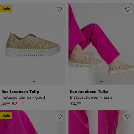
Sale
Ilse Jacobsen Tulip
Ilse Jacobsen Tulip
Instapschoenen - goud
Instapschoenen - ecru
van € 89,99 voor € 62,99
€ 74,99
62
,
74
,
99
99
89
,
99
Sale