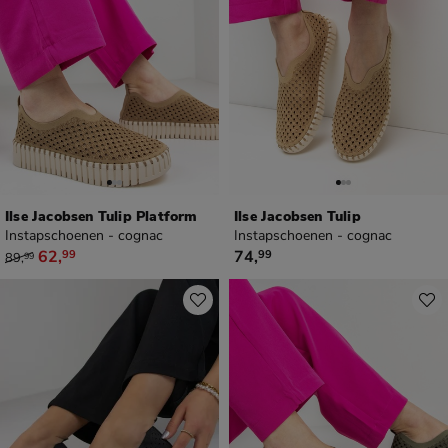
Ilse Jacobsen Tulip Platform
Ilse Jacobsen Tulip
Instapschoenen - cognac
Instapschoenen - cognac
van € 89,99 voor € 62,99
€ 74,99
62
,
74
,
99
99
89
,
99