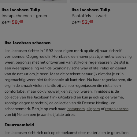
Ilse Jacobsen Tulip
Ilse Jacobsen Tulip
Instapschoenen - groen
Pantoffels - zwart
van € 84,99 voor € 59,49
van € 74,99 voor € 52,49
59
,
52
,
49
49
84
,
74
,
99
99
Ilse Jacobsen schoenen
Ilse Jacobsen richtte in 1993 haar eigen merk op die zij naar zichzelf
vernoemde. Opgegroeid in Hornbaek, een havenplaatsje met wisselvallig
weer, begon zij met het ontwerpen van stijlvolle regenlaarzen. De stijl is
een weerspiegeling van de Scandinavische way of life: relax en geniet
van de natuur om je heen. Maar dit betekent natuurlijk niet dat je er in
regenachtig weer niet fashionable uit kunt zien. Na haar regenlaarzen, die
erg in de smaak vielen, richtte zij zich op regenjassen die niet alleen
comfortabel, maar ook vrouwelijk en stijlvol waren. Inmiddels is de
collectie van Ilse Jacobsen flink uitgebreid en kun je ook op de warme,
zonnige dagen terecht bij de collectie van dit Deense kleding- en
schoenenmerk. Ben je op zoek naar
instappers
,
slippers
of
regenlaarzen
van bij Nelson ben je aan het juiste adres.
Duurzaamheid
Ilse Jacobsen richt zich ook op de toekomst door materialen te gebruiken