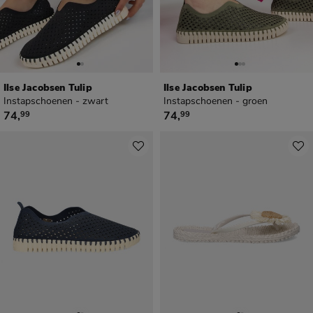
Ilse Jacobsen Tulip
Ilse Jacobsen Tulip
Instapschoenen - zwart
Instapschoenen - groen
€ 74,99
€ 74,99
74
,
74
,
99
99