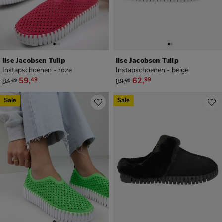
Ilse Jacobsen Tulip
Ilse Jacobsen Tulip
Instapschoenen - roze
Instapschoenen - beige
van € 84,99 voor € 59,49
van € 89,99 voor € 62,99
59
,
62
,
49
99
84
,
89
,
99
99
Sale
Sale