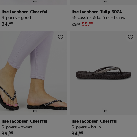
Ilse Jacobsen Cheerful
Ilse Jacobsen Tulip 3074
Slippers - goud
Mocassins & loafers - blauw
€ 34,99
van € 79,99 voor € 55,99
34
,
55
,
99
99
79
,
99
Ilse Jacobsen Cheerful
Ilse Jacobsen Cheerful
Slippers - zwart
Slippers - bruin
€ 39,99
€ 34,99
39
,
34
,
99
99