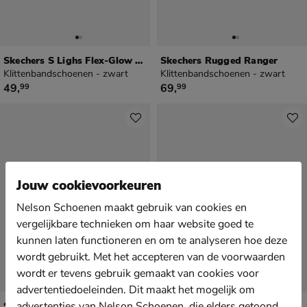
Skechers S Lighs Flex-Glow Ultra
Skechers Rugged Ranger
Klittenbandschoenen - zwart
Klittenbandschoenen - zwart
€ 49,99
€ 69,99
49
,
69
,
99
99
Jouw cookievoorkeuren
Nelson Schoenen maakt gebruik van cookies en
vergelijkbare technieken om haar website goed te
kunnen laten functioneren en om te analyseren hoe deze
wordt gebruikt. Met het accepteren van de voorwaarden
wordt er tevens gebruik gemaakt van cookies voor
advertentiedoeleinden. Dit maakt het mogelijk om
Skechers Bounder 2.0
advertenties van Nelson Schoenen, die elders getoond
Skechers S-Lights Thermo- Flash 2.0