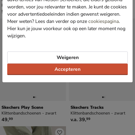
Klittenbandschoenen - zwart
Klittenbandschoenen - zwart
worden, voor jou relevanter te maken. Je kunt de cookies
€ 59,99
€ 59,99
59
,
59
,
99
99
voor advertentiedoeleinden indien gewenst weigeren.
Meer weten? Lees dan verder op onze
cookiespagina
.
Hier kun je jouw voorkeur ook op een later moment nog
wijzigen.
Weigeren
Accepteren
Skechers Play Scene
Skechers Tracks
Klittenbandschoenen - zwart
Klittenbandschoenen - zwart
€ 49,99
vanaf € 39,99
49
,
v.a.
39
,
99
99