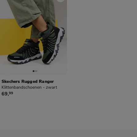
Skechers Rugged Ranger
Klittenbandschoenen - zwart
€ 69,99
69
,
99