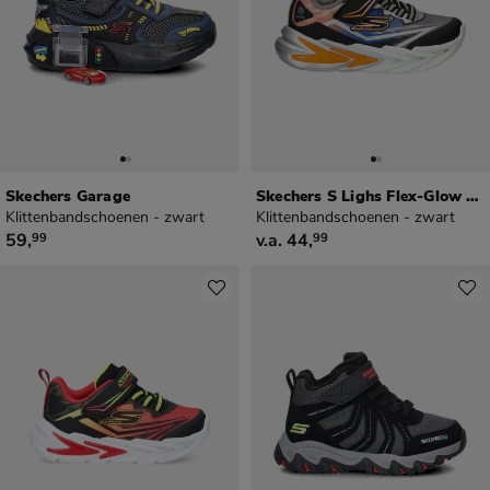
Skechers Garage
Skechers S Lighs Flex-Glow Ultra
Klittenbandschoenen - zwart
Klittenbandschoenen - zwart
€ 59,99
vanaf € 44,99
59
,
v.a.
44
,
99
99