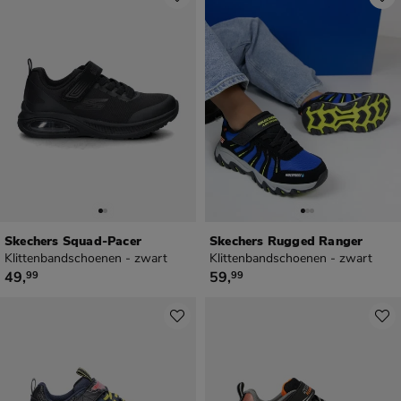
Skechers Squad-Pacer
Skechers Rugged Ranger
Klittenbandschoenen - zwart
Klittenbandschoenen - zwart
€ 49,99
€ 59,99
49
,
59
,
99
99