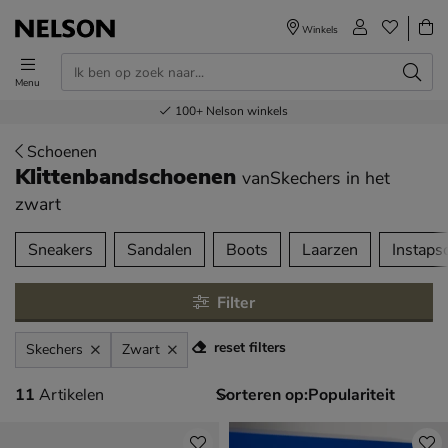
Winkels
Menu
Voor 23.00u besteld,
Gratis
Bestel nu,
100+
verzending en retour
Nelson winkels
betaal later
volgende dag in huis
Schoenen
Klittenbandschoenen
vanSkechers
in het
zwart
tegorieën over
Sneakers
Sandalen
Boots
Laarzen
Instaps
Filter
reset filters
Skechers
Zwart
11 artikelen
11
Artikelen
Sorteren op: