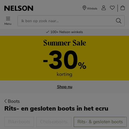
Winkels
Menu
Voor 23.00u besteld,
Gratis
Bestel nu,
100+
verzending en retour
Nelson winkels
betaal later
volgende dag in huis
Shop nu
Boots
Rits- en gesloten boots
in het ecru
tegorieën over
Bikerboots
Chelseaboots
Rits- & gesloten boots