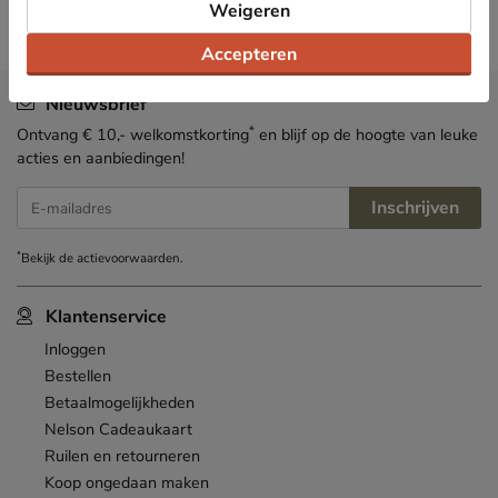
Weigeren
Accepteren
Nieuwsbrief
*
Ontvang € 10,- welkomstkorting
en blijf op de hoogte van leuke
acties en aanbiedingen!
Inschrijven
E-mailadres
*
Bekijk de
actievoorwaarden
.
Klantenservice
Inloggen
Bestellen
Betaalmogelijkheden
Nelson Cadeaukaart
Ruilen en retourneren
Koop ongedaan maken