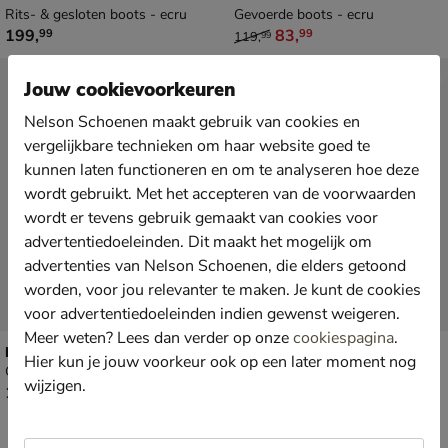
Rits- & gesloten boots - ecru
Gevoerde boots - ecru
€ 199,99
van € 119,99 voor € 83,99
199
,
83
,
99
99
119
,
99
New
Jouw cookievoorkeuren
Nelson Schoenen maakt gebruik van cookies en
vergelijkbare technieken om haar website goed te
kunnen laten functioneren en om te analyseren hoe deze
wordt gebruikt. Met het accepteren van de voorwaarden
wordt er tevens gebruik gemaakt van cookies voor
advertentiedoeleinden. Dit maakt het mogelijk om
advertenties van Nelson Schoenen, die elders getoond
worden, voor jou relevanter te maken. Je kunt de cookies
voor advertentiedoeleinden indien gewenst weigeren.
Meer weten? Lees dan verder op onze
cookiespagina
.
Nelson
Nelson
Hier kun je jouw voorkeur ook op een later moment nog
Gevoerde boots - ecru
Rits- & gesloten boots - ecru
wijzigen.
€ 129,99
€ 129,99
129
,
129
,
99
99