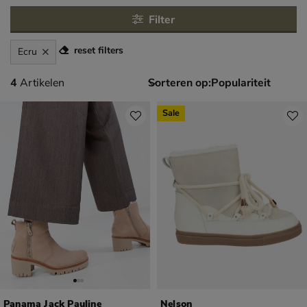
Filter
reset filters
Ecru
4 artikelen
4
Artikelen
Sorteren op:
Sale
Panama Jack Pauline
Nelson