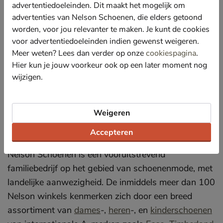
advertentiedoeleinden. Dit maakt het mogelijk om
advertenties van Nelson Schoenen, die elders getoond
Twinkle 100
worden, voor jou relevanter te maken. Je kunt de cookies
voor advertentiedoeleinden indien gewenst weigeren.
Op donderdag 19 september jl. verscheen de nieuwe
Meer weten? Lees dan verder op onze
cookiespagina
.
Twinkle 100. Nelson staat hierin genoteerd op
Hier kun je jouw voorkeur ook op een later moment nog
plaats 87 en verwacht nog meer naamsbekendheid
wijzigen.
en groei te krijgen door de verkoop op het platform
van bol.com, de nummer 1 uit de Twinkle 100.
Weigeren
Nelson Schoenen
Accepteren
Nelson Schoenen is een vooruitstrevend
familiebedrijf op het gebied van schoenenmode, met
landelijke aanwezigheid. De inmiddels meer dan 100
Nelson winkels kenmerken zich door een breed
assortiment van
dames
-,
heren
-, en
kinderschoenen