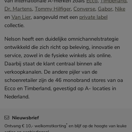
van internationale A-merken zoals
Ecco
,
Timberland
,
Dr. Martens
,
Tommy Hilfiger
,
Converse
,
Gabor
,
Nike
en
Van Lier
, aangevuld met een
private label
collectie.
Nelson heeft een duidelijke omnichannelstrategie
ontwikkeld die zich richt op beleving, innovatie en
service, zowel in de fysieke winkels als online.
Daarbij staat de klant centraal binnen alle
verkoopkanalen. De andere pijler van de
schoenretailer zijn de 46 monobrand stores van oa
Ecco en Timberland, gevestigd op A- locaties in
Nederland.
Nieuwsbrief
*
Ontvang € 10,- welkomstkorting
en blijf op de hoogte van leuke
acties en aanbiedingen!