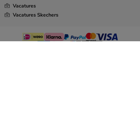
Vacatures
Vacatures Skechers
Algemene voorwaarden
Privacy statement
Toegankelijkheidsverklaring
Cookiebeleid
Dames
Heren
Jongens
Meisjes
Nieuw
Sale
Prijzen zijn inclusief BTW; eventuele verzend- en servicekosten kunnen van
toepassing zijn
© 2026 - Nelson Schoenen B.V.