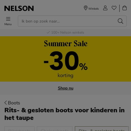
Winkels
Menu
Voor 23.00u besteld,
Gratis
Bestel nu,
100+
verzending en retour
Nelson winkels
betaal later
volgende dag in huis
Shop nu
Boots
Rits- & gesloten boots voor kinderen
in
het taupe