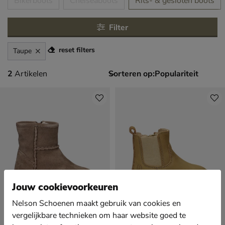
tegorieën over
Bikerboots
Chelseaboots
Rits- & gesloten boots
Filter
reset filters
Taupe
2 artikelen
2
Artikelen
Sorteren op:
Jouw cookievoorkeuren
Nelson Schoenen maakt gebruik van cookies en
vergelijkbare technieken om haar website goed te