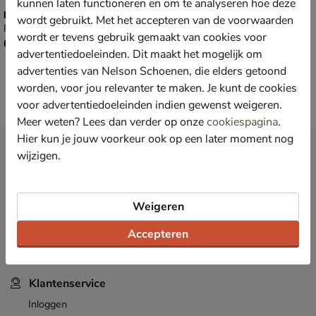
kunnen laten functioneren en om te analyseren hoe deze
Nelson Kids
Shoesme
wordt gebruikt. Met het accepteren van de voorwaarden
Rits- & gesloten boots - taupe
Babyschoenen - taupe
wordt er tevens gebruik gemaakt van cookies voor
€ 69,99
€ 64,99
69
,
64
,
99
99
advertentiedoeleinden. Dit maakt het mogelijk om
advertenties van Nelson Schoenen, die elders getoond
worden, voor jou relevanter te maken. Je kunt de cookies
voor advertentiedoeleinden indien gewenst weigeren.
Meer weten? Lees dan verder op onze
cookiespagina
.
Hier kun je jouw voorkeur ook op een later moment nog
Nieuwsbrief
wijzigen.
*
Ontvang € 10,- welkomstkorting
en blijf op de hoogte van leuke
acties en aanbiedingen!
Weigeren
Inschrijven
E-mailadres
Accepteren
*
Bekijk de
actievoorwaarden
.
Klantenservice
Inloggen