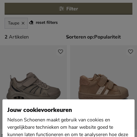
Filter
reset filters
Taupe
2 artikelen
2
Artikelen
Sorteren op:
Jouw cookievoorkeuren
Nelson Schoenen maakt gebruik van cookies en
vergelijkbare technieken om haar website goed te
kunnen laten functioneren en om te analyseren hoe deze
Skechers Uno Lite 2.0 - Prism Edge
Shoesme