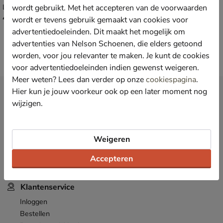
wordt gebruikt. Met het accepteren van de voorwaarden
Lage sneakers - taupe
Babyschoenen - taupe
€ 49,99
€ 59,99
49
,
59
,
99
99
wordt er tevens gebruik gemaakt van cookies voor
advertentiedoeleinden. Dit maakt het mogelijk om
advertenties van Nelson Schoenen, die elders getoond
worden, voor jou relevanter te maken. Je kunt de cookies
voor advertentiedoeleinden indien gewenst weigeren.
Meer weten? Lees dan verder op onze
cookiespagina
.
Hier kun je jouw voorkeur ook op een later moment nog
Nieuwsbrief
wijzigen.
*
Ontvang € 10,- welkomstkorting
en blijf op de hoogte van leuke
acties en aanbiedingen!
Inschrijven
Weigeren
E-mailadres
Accepteren
*
Bekijk de
actievoorwaarden
.
Klantenservice
Inloggen
Bestellen