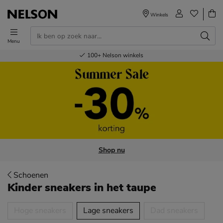
Winkels
Menu
Voor 23.00u besteld,
Gratis
Bestel nu,
100+
verzending en retour
Nelson winkels
betaal later
volgende dag in huis
Shop nu
Schoenen
Kinder sneakers
in het taupe
tegorieën over
Hoge sneakers
Lage sneakers
Dad sneakers