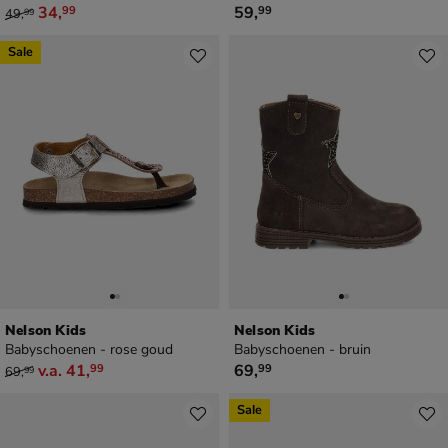
van € 49,99 voor € 34,99
€ 59,99
34
,
59
,
99
99
49
,
99
Sale
Nelson Kids
Nelson Kids
Babyschoenen - rose goud
Babyschoenen - bruin
van € 69,99 vanaf € 41,99
€ 69,99
v.a.
41
,
69
,
99
99
69
,
99
Sale