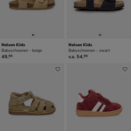
Nelson Kids
Nelson Kids
Babyschoenen - beige
Babyschoenen - zwart
€ 49,99
vanaf € 54,99
49
,
v.a.
54
,
99
99