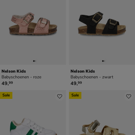
Nelson Kids
Nelson Kids
Babyschoenen - roze
Babyschoenen - zwart
€ 49,99
€ 49,99
49
,
49
,
99
99
Sale
Sale