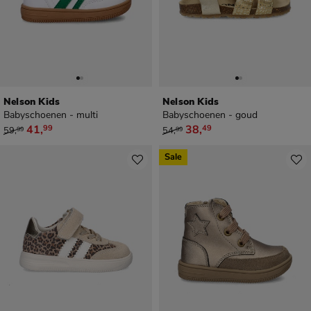
Nelson Kids
Nelson Kids
Babyschoenen - multi
Babyschoenen - goud
van € 59,99 voor € 41,99
van € 54,99 voor € 38,49
41
,
38
,
99
49
59
,
54
,
99
99
Sale