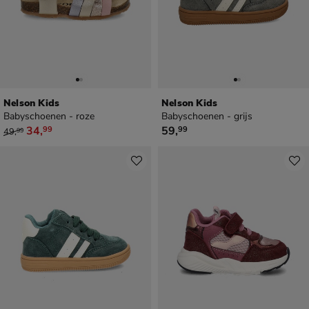
Nelson Kids
Nelson Kids
Babyschoenen - roze
Babyschoenen - grijs
van € 49,99 voor € 34,99
€ 59,99
34
,
59
,
99
99
49
,
99