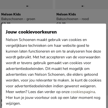
Nelson Kids
Nelson Kids
Babyschoenen - groen
Babyschoenen - rood
€ 59,99
€ 69,99
59
,
69
,
99
99
Jouw cookievoorkeuren
Nelson Schoenen maakt gebruik van cookies en
vergelijkbare technieken om haar website goed te
kunnen laten functioneren en om te analyseren hoe deze
wordt gebruikt. Met het accepteren van de voorwaarden
wordt er tevens gebruik gemaakt van cookies voor
advertentiedoeleinden. Dit maakt het mogelijk om
advertenties van Nelson Schoenen, die elders getoond
worden, voor jou relevanter te maken. Je kunt de cookies
voor advertentiedoeleinden indien gewenst weigeren.
Meer weten? Lees dan verder op onze
cookiespagina
.
Hier kun je jouw voorkeur ook op een later moment nog
Nelson Kids
Nelson Kids
wijzigen.
Babyschoenen - beige
Babyschoenen - bruin