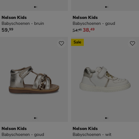
Nelson Kids
Nelson Kids
Babyschoenen - bruin
Babyschoenen - goud
€ 59,99
van € 54,99 voor € 38,49
59
,
38
,
99
49
54
,
99
Sale
Nelson Kids
Nelson Kids
Babyschoenen - goud
Babyschoenen - wit