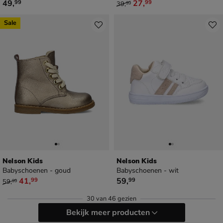
€ 49,99
van € 39,99 voor € 27,99
49
,
27
,
99
99
39
,
99
Sale
Nelson Kids
Nelson Kids
Babyschoenen - goud
Babyschoenen - wit
van € 59,99 voor € 41,99
€ 59,99
41
,
59
,
99
99
59
,
99
30
van
46 gezien
Bekijk meer producten