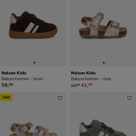
Nelson Kids
Nelson Kids
Babyschoenen - bruin
Babyschoenen - roze
€ 59,99
van € 59,99 voor € 41,99
59
,
41
,
99
99
59
,
99
Sale