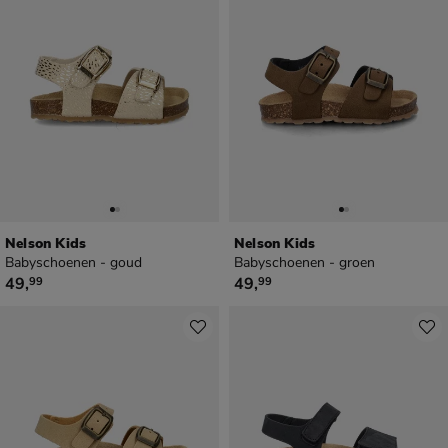
Nelson Kids
Nelson Kids
Babyschoenen - goud
Babyschoenen - groen
€ 49,99
€ 49,99
49
,
49
,
99
99