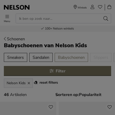
Winkels
Menu
Voor 23.00u besteld,
Gratis
Bestel nu,
100+
verzending en retour
Nelson winkels
betaal later
volgende dag in huis
Schoenen
Babyschoenen
van Nelson Kids
tegorieën over
Sneakers
Sandalen
Babyschoenen
Slippers
Filter
reset filters
Nelson Kids
46 artikelen
46
Artikelen
Sorteren op: