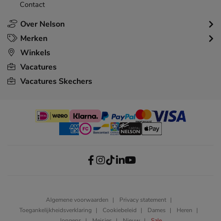
Contact
Over Nelson
Merken
Winkels
Vacatures
Vacatures Skechers
Algemene voorwaarden
Privacy statement
Toegankelijkheidsverklaring
Cookiebeleid
Dames
Heren
Jongens
Meisjes
Nieuw
Sale