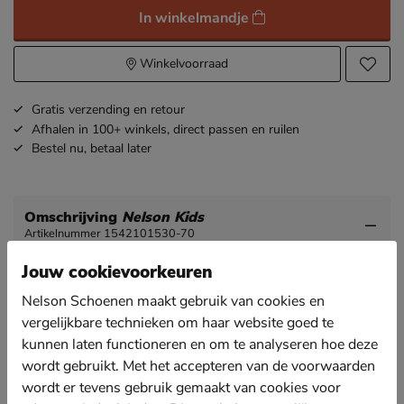
In winkelmandje
Winkelvoorraad
Gratis
verzending en retour
Afhalen in 100+ winkels,
direct passen en ruilen
Bestel nu,
betaal later
Omschrijving
Nelson Kids
Artikelnummer 1542101530-70
Jouw cookievoorkeuren
Nelson Kids meisjes gevoerde boots
Nelson Schoenen maakt gebruik van cookies en
Houd de voetjes van de kleine warm met deze leuke
vergelijkbare technieken om haar website goed te
gevoerde boots.
kunnen laten functioneren en om te analyseren hoe deze
Uitgevoerd in soepel suède. Deze soepele leersoort
wordt gebruikt. Met het accepteren van de voorwaarden
vormt zich mooi om de voet.
wordt er tevens gebruik gemaakt van cookies voor
Gevoerd met fake fur. Dit zorgt voor heerlijk warme