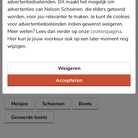
advertentiedoeleinden. Dit maakt het mogelijk om
voetjes en een comfortabel draaggevoel.
advertenties van Nelson Schoenen, die elders getoond
Voorzien van een fake fur voetbed, waardoor de
worden, voor jou relevanter te maken. Je kunt de cookies
voetjes van alle kanten beschermd worden tegen de
voor advertentiedoeleinden indien gewenst weigeren.
kou.
Meer weten? Lees dan verder op onze
cookiespagina
.
Afgewerkt met een gripvaste rubberen loopzool die
Hier kun je jouw voorkeur ook op een later moment nog
goed flexibel is.
wijzigen.
Specificaties
Weigeren
Over Nelson Kids
Accepteren
Bekijk meer
Meisjes
Schoenen
Boots
Gevoerde boots