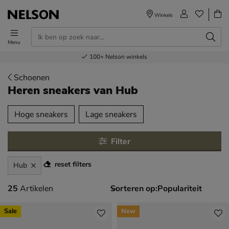
Winkels
Menu
Voor 23.00u besteld,
Gratis
Bestel nu,
100+
verzending en retour
Nelson winkels
betaal later
volgende dag in huis
Schoenen
Heren sneakers
van Hub
tegorieën over
Hoge sneakers
Lage sneakers
Filter
reset filters
Hub
25 artikelen
25
Artikelen
Sorteren op:
Sale
New