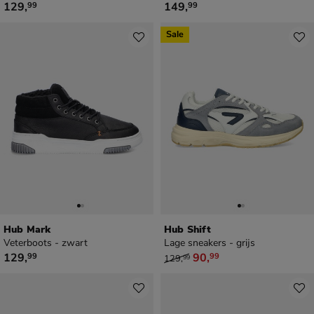
€ 129,99
€ 149,99
129
,
149
,
99
99
Sale
Hub Mark
Hub Shift
Veterboots - zwart
Lage sneakers - grijs
€ 129,99
van € 129,99 voor € 90,99
129
,
90
,
99
99
129
,
99