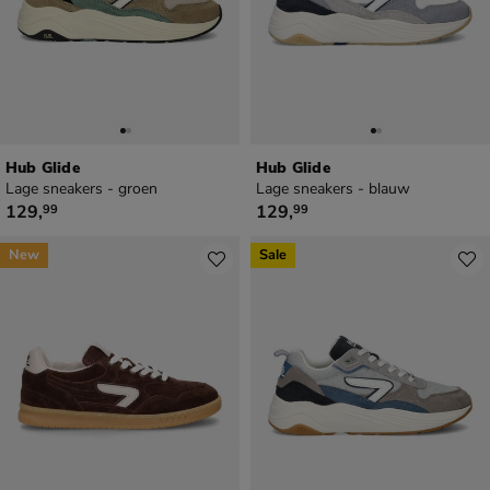
Hub Glide
Hub Glide
Lage sneakers - groen
Lage sneakers - blauw
€ 129,99
€ 129,99
129
,
129
,
99
99
New
Sale