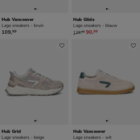
Hub Vancouver
Hub Glide
Lage sneakers - bruin
Lage sneakers - blauw
€ 109,99
van € 129,99 voor € 90,99
109
,
90
,
99
99
129
,
99
Hub Grid
Hub Vancouver
Lage sneakers - beige
Lage sneakers - wit