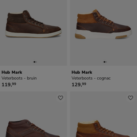
Hub Mark
Hub Mark
Veterboots - bruin
Veterboots - cognac
€ 119,99
€ 129,99
119
,
129
,
99
99