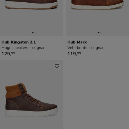
Hub Kingston 2.1
Hub Mark
Hoge sneakers - cognac
Veterboots - cognac
€ 129,99
€ 119,99
129
,
119
,
99
99