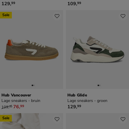
€ 129,99
€ 109,99
129
,
109
,
99
99
Sale
Hub Vancouver
Hub Glide
Lage sneakers - bruin
Lage sneakers - groen
van € 109,99 voor € 76,99
€ 129,99
76
,
129
,
99
99
109
,
99
Sale