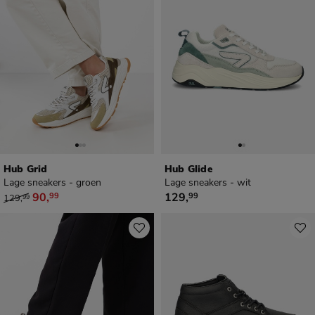
Hub Grid
Hub Glide
Lage sneakers - groen
Lage sneakers - wit
van € 129,99 voor € 90,99
€ 129,99
90
,
129
,
99
99
129
,
99