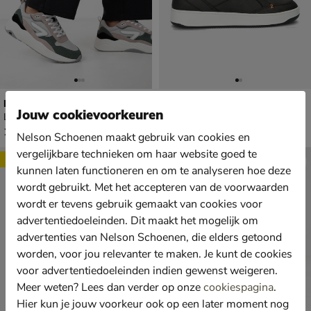
Hub Glide
Hub Kingston 2.1
Jouw cookievoorkeuren
Lage sneakers - multi
Hoge sneakers - zwart
€ 129,99
€ 129,99
129
,
129
,
99
99
Nelson Schoenen maakt gebruik van cookies en
vergelijkbare technieken om haar website goed te
Sale
kunnen laten functioneren en om te analyseren hoe deze
wordt gebruikt. Met het accepteren van de voorwaarden
wordt er tevens gebruik gemaakt van cookies voor
advertentiedoeleinden. Dit maakt het mogelijk om
advertenties van Nelson Schoenen, die elders getoond
worden, voor jou relevanter te maken. Je kunt de cookies
voor advertentiedoeleinden indien gewenst weigeren.
Meer weten? Lees dan verder op onze
cookiespagina
.
Hier kun je jouw voorkeur ook op een later moment nog