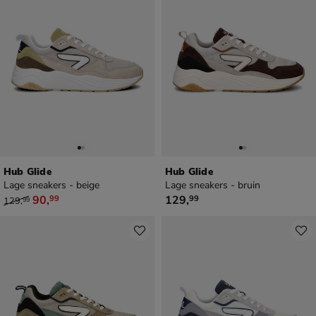
Hub Glide
Hub Glide
Lage sneakers - beige
Lage sneakers - bruin
van € 129,99 voor € 90,99
€ 129,99
90
,
129
,
99
99
129
,
99