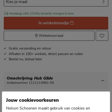
Vandaag vóór 23.00u besteld, morgen in huis
In winkelmandje
Winkelvoorraad
Gratis
verzending en retour
Afhalen in 100+ winkels,
direct passen en ruilen
Bestel nu,
betaal later
Omschrijving
Hub Glide
Artikelnummer 1111114981-56
Hub Glide heren sneaker
Jouw cookievoorkeuren
Een casual sneaker is een echte musthave in je
garderobe. Dit chunky model van Hub is helemaal on
Nelson Schoenen maakt gebruik van cookies en