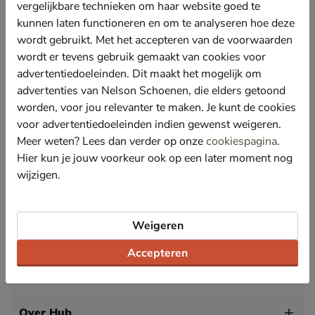
trend.
vergelijkbare technieken om haar website goed te
kunnen laten functioneren en om te analyseren hoe deze
Uitgevoerd in een combinatie van suède en mesh-
textiel wat de sneaker een sportieve uitstraling geeft.
wordt gebruikt. Met het accepteren van de voorwaarden
wordt er tevens gebruik gemaakt van cookies voor
Gevoerd met mesh textiel en voorzien van een
gewatteerde hielkap. Mesh-textiel voert warmte en
advertentiedoeleinden. Dit maakt het mogelijk om
vocht snel af zodat de schoenen langer fris blijven.
advertenties van Nelson Schoenen, die elders getoond
worden, voor jou relevanter te maken. Je kunt de cookies
Bevat een textiel voetbed met luchtkanalen en
perforatie om de voeten koel en op aangename
voor advertentiedoeleinden indien gewenst weigeren.
temperatuur te houden. Daarnaast is het voetbed
Meer weten? Lees dan verder op onze
cookiespagina
.
uitneembaar zodat eigen steunzolen gebruikt kunnen
Hier kun je jouw voorkeur ook op een later moment nog
worden.
wijzigen.
Afgewerkt met een chunky loopzool met
schokabsorberende tussenzool. De zool heeft
uitstekende grip bij iedere stap.
Weigeren
Dit model valt breed uit.
Accepteren
Specificaties
Over Hub