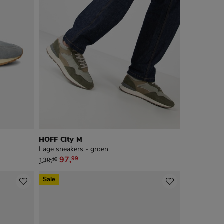
HOFF City M
Lage sneakers - groen
van € 139,99 voor € 97,99
97
,
99
139
,
99
Sale