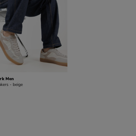
rk Men
kers - beige
9