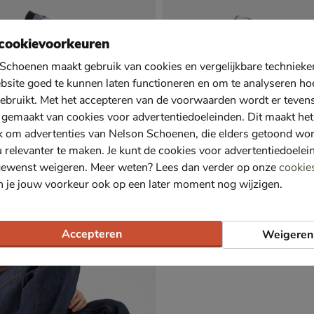
cookievoorkeuren
Schoenen maakt gebruik van cookies en vergelijkbare techniek
bsite goed te kunnen laten functioneren en om te analyseren ho
ebruikt. Met het accepteren van de voorwaarden wordt er teven
 gemaakt van cookies voor advertentiedoeleinden. Dit maakt het
k om advertenties van Nelson Schoenen, die elders getoond wo
u relevanter te maken. Je kunt de cookies voor advertentiedoelei
gewenst weigeren. Meer weten? Lees dan verder op onze
cookie
n je jouw voorkeur ook op een later moment nog wijzigen.
ty M
HOFF Park Men
kers - blauw
Lage sneakers - groen
39,99 voor € 97,99
van € 139,99 voor € 97,99
,
97
,
99
99
139
,
99
Accepteren
Weigeren