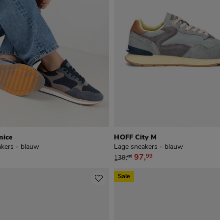
nice
HOFF City M
kers - blauw
Lage sneakers - blauw
9
van € 139,99 voor € 97,99
97
,
99
139
,
99
Sale