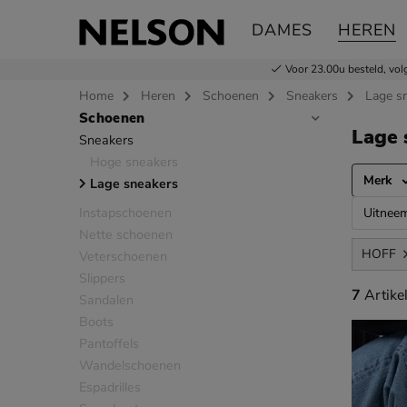
DAMES
HEREN
Voor 23.00u besteld,
vol
Home
Heren
Schoenen
Sneakers
Lage s
Schoenen
Sla categorieën over
Lage 
Sneakers
Hoge sneakers
Merk
Lage sneakers
Instapschoenen
Uitnee
Nette schoenen
HOFF
Veterschoenen
Slippers
7 artikel
7
Artike
Sandalen
Boots
Pantoffels
Wandelschoenen
Espadrilles