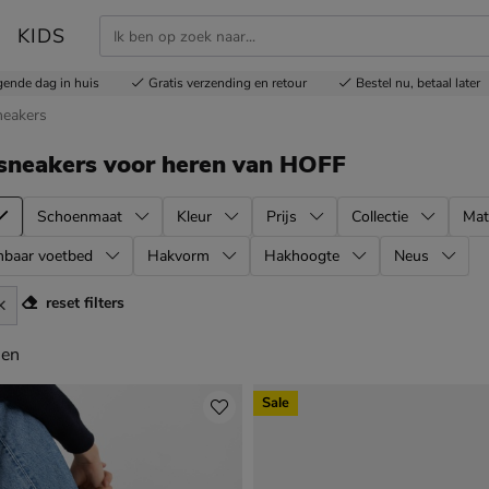
KIDS
gende dag in huis
Gratis
verzending en retour
Bestel nu,
betaal later
neakers
sneakers voor heren
van HOFF
Schoenmaat
Kleur
Prijs
Collectie
Mat
mbaar voetbed
Hakvorm
Hakhoogte
Neus
reset filters
en
len
Sale