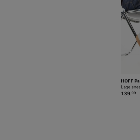
HOFF Pa
Lage snea
€ 139,9
139
,
99