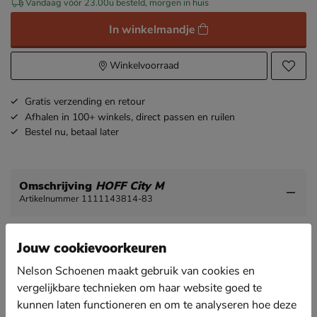
Vandaag vóór 23.00u besteld, morgen in huis
In winkelmandje
Winkelvoorraad
Gratis
verzending en retour
Afhalen in 100+ winkels,
direct passen en ruilen
Bestel nu,
betaal later
Omschrijving
HOFF City M
Artikelnummer 1111143814-83
HOFF City M heren sneaker
Jouw cookievoorkeuren
Deze sneaker combineert retro met sportief en
stijlvol. Perfect voor alledaagse looks en heerlijk
Nelson Schoenen maakt gebruik van cookies en
comfy.
vergelijkbare technieken om haar website goed te
kunnen laten functioneren en om te analyseren hoe deze
Gemaakt van suede, leer en textiel. Deze combinatie