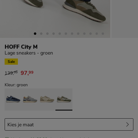
HOFF City M
Lage sneakers - groen
Sale
97
,
99
139
,
99
van € 139,99 voor € 97,99
Kleur: groen