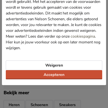
zorgt voor een luxe uitstraling met een ademend
wordt gebruikt. Met het accepteren van de voorwaarden
comfort.
wordt er tevens gebruik gemaakt van cookies voor
Gevoerd met zacht textiel wat comfort en een goede
advertentiedoeleinden. Dit maakt het mogelijk om
vochtafvoer biedt. De gewatteerde hielkap zorgt
advertenties van Nelson Schoenen, die elders getoond
daarna voor meer zachtheid.
worden, voor jou relevanter te maken. Je kunt de cookies
Voorzien van uitneembaar voetbed van memoryfoam
voor advertentiedoeleinden indien gewenst weigeren.
voor optimale demping bij iedere stap. Bovendien
Meer weten? Lees dan verder op onze
cookiespagina
.
kunnen eigen zolen ook gebruikt worden.
Hier kun je jouw voorkeur ook op een later moment nog
Afgewerkt met een schokabsorberende tussenzool
wijzigen.
die de druk verdeeld en vermoeide voeten voorkomt.
De rubberen loopzool biedt grip en stabiliteit.
Weigeren
Specificaties
Accepteren
Over HOFF
Bekijk meer
Heren
Schoenen
Sneakers