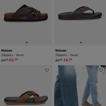
Nelson
Nelson
Slippers - bruin
Slippers - bruin
van € 89,99 voor € 62,99
van € 49,99 voor € 34,99
62
,
34
,
99
99
89
,
49
,
99
99