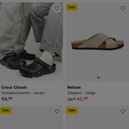
Sale
Crocs Classic
Nelson
Instapschoenen - zwart
Slippers - beige
€ 54,99
van € 59,99 voor € 41,99
54
,
41
,
99
99
59
,
99
Sale
Sale