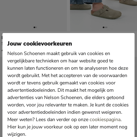
Nelson
Birkenstock Boston Suede clog
Jouw cookievoorkeuren
Slippers - cognac
Instapschoenen - groen
€ 49,99
€ 159,99
49
,
159
,
99
99
Nelson Schoenen maakt gebruik van cookies en
vergelijkbare technieken om haar website goed te
kunnen laten functioneren en om te analyseren hoe deze
wordt gebruikt. Met het accepteren van de voorwaarden
wordt er tevens gebruik gemaakt van cookies voor
advertentiedoeleinden. Dit maakt het mogelijk om
advertenties van Nelson Schoenen, die elders getoond
worden, voor jou relevanter te maken. Je kunt de cookies
voor advertentiedoeleinden indien gewenst weigeren.
Meer weten? Lees dan verder op onze
cookiespagina
.
Hier kun je jouw voorkeur ook op een later moment nog
wijzigen.