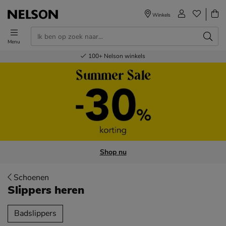
Winkels
Menu
Voor 23.00u besteld,
Gratis
Bestel nu,
100+
verzending en retour
Nelson winkels
betaal later
volgende dag in huis
Shop nu
Schoenen
Slippers heren
tegorieën over
Badslippers