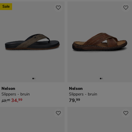
Sale
Nelson
Nelson
Slippers - bruin
Slippers - bruin
van € 49,99 voor € 34,99
€ 79,99
34
,
79
,
99
99
49
,
99