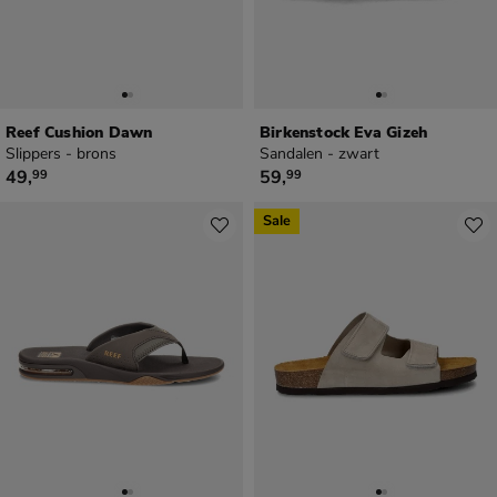
Reef Cushion Dawn
Birkenstock Eva Gizeh
Slippers - brons
Sandalen - zwart
€ 49,99
€ 59,99
49
,
59
,
99
99
Sale