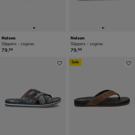
Nelson
Nelson
Slippers - cognac
Slippers - cognac
€ 79,99
€ 79,99
79
,
79
,
99
99
Sale