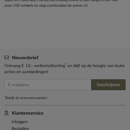
stijlen en materialen. Bestel eenvoudig online of kom langs in een van
onze 100 winkels en stap comfortabel de zomer in!
Nieuwsbrief
*
Ontvang € 10,- welkomstkorting
en blijf op de hoogte van leuke
acties en aanbiedingen!
Inschrijven
E-mailadres
*
Bekijk de
actievoorwaarden
.
Klantenservice
Inloggen
Bestellen