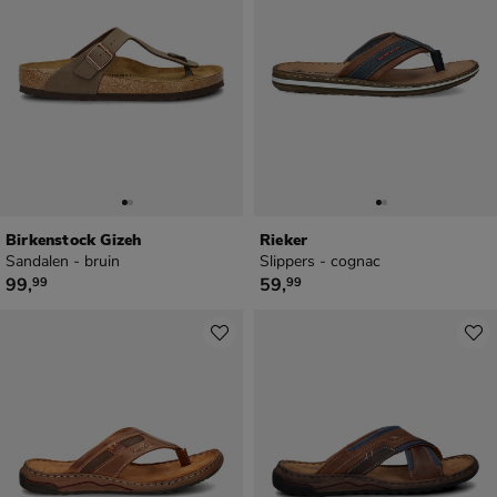
Birkenstock Gizeh
Rieker
Sandalen - bruin
Slippers - cognac
€ 99,99
€ 59,99
99
,
59
,
99
99