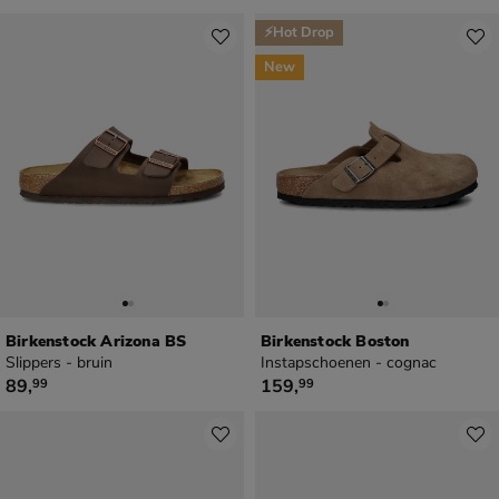
⚡Hot Drop
New
Birkenstock Arizona BS
Birkenstock Boston
Slippers - bruin
Instapschoenen - cognac
€ 89,99
€ 159,99
89
,
159
,
99
99