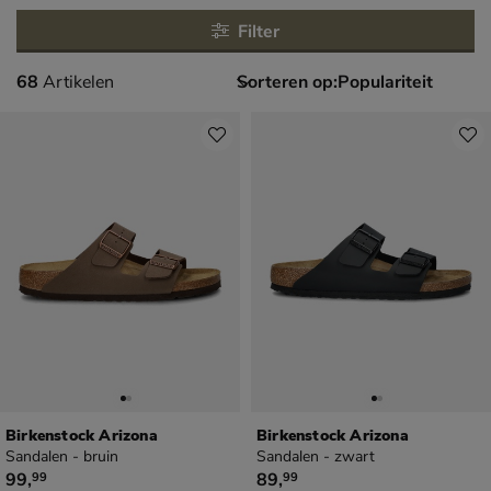
Filter
68 artikelen
68
Artikelen
Sorteren op:
Birkenstock Arizona
Birkenstock Arizona
Sandalen - bruin
Sandalen - zwart
€ 99,99
€ 89,99
99
,
89
,
99
99