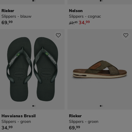
Rieker
Nelson
Slippers - blauw
Slippers - cognac
€ 69,99
van € 49,99 voor € 34,99
69
,
34
,
99
99
49
,
99
Havaianas Brasil
Rieker
Slippers - groen
Slippers - groen
€ 34,99
€ 69,99
34
,
69
,
99
99