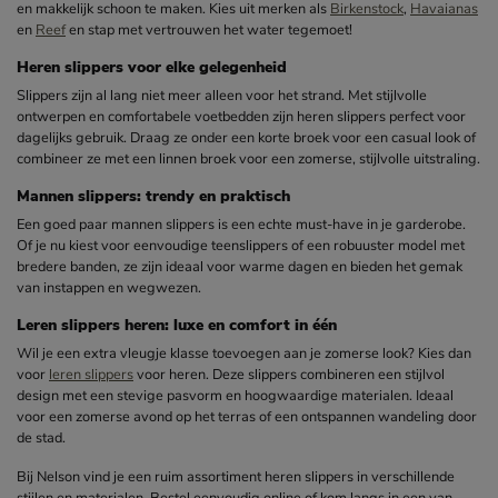
en makkelijk schoon te maken. Kies uit merken als
Birkenstock
,
Havaianas
en
Reef
en stap met vertrouwen het water tegemoet!
Heren slippers voor elke gelegenheid
Slippers zijn al lang niet meer alleen voor het strand. Met stijlvolle
ontwerpen en comfortabele voetbedden zijn heren slippers perfect voor
dagelijks gebruik. Draag ze onder een korte broek voor een casual look of
combineer ze met een linnen broek voor een zomerse, stijlvolle uitstraling.
Mannen slippers: trendy en praktisch
Een goed paar mannen slippers is een echte must-have in je garderobe.
Of je nu kiest voor eenvoudige teenslippers of een robuuster model met
bredere banden, ze zijn ideaal voor warme dagen en bieden het gemak
van instappen en wegwezen.
Leren slippers heren: luxe en comfort in één
Wil je een extra vleugje klasse toevoegen aan je zomerse look? Kies dan
voor
leren slippers
voor heren. Deze slippers combineren een stijlvol
design met een stevige pasvorm en hoogwaardige materialen. Ideaal
voor een zomerse avond op het terras of een ontspannen wandeling door
de stad.
Bij Nelson vind je een ruim assortiment heren slippers in verschillende