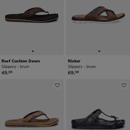
Reef Cushion Dawn
Rieker
Slippers - bruin
Slippers - bruin
€ 49,99
€ 69,99
49
,
69
,
99
99