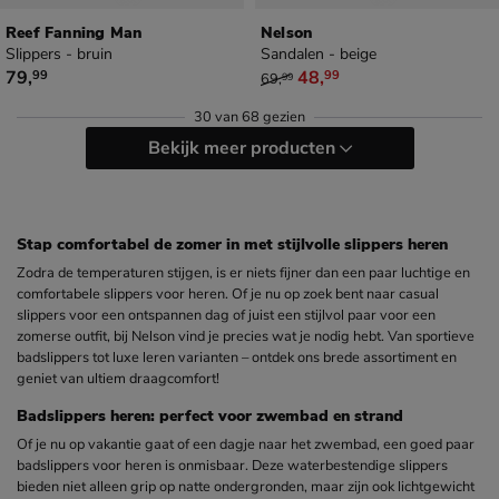
Reef Fanning Man
Nelson
Slippers - bruin
Sandalen - beige
€ 79,99
van € 69,99 voor € 48,99
79
,
48
,
99
99
69
,
99
30
van
68 gezien
Bekijk meer producten
Stap comfortabel de zomer in met stijlvolle slippers heren
Zodra de temperaturen stijgen, is er niets fijner dan een paar luchtige en
comfortabele slippers voor heren. Of je nu op zoek bent naar casual
slippers voor een ontspannen dag of juist een stijlvol paar voor een
zomerse outfit, bij Nelson vind je precies wat je nodig hebt. Van sportieve
badslippers tot luxe leren varianten – ontdek ons brede assortiment en
geniet van ultiem draagcomfort!
Badslippers heren: perfect voor zwembad en strand
Of je nu op vakantie gaat of een dagje naar het zwembad, een goed paar
badslippers voor heren is onmisbaar. Deze waterbestendige slippers
bieden niet alleen grip op natte ondergronden, maar zijn ook lichtgewicht