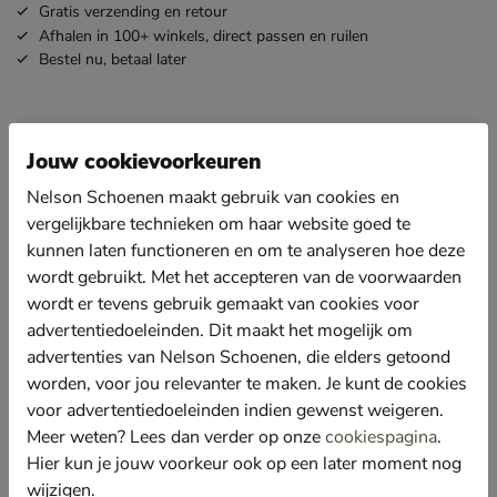
Gratis
verzending en retour
Afhalen in 100+ winkels,
direct passen en ruilen
Bestel nu,
betaal later
Omschrijving
inBlu
Jouw cookievoorkeuren
Artikelnummer 1176102450-50
Nelson Schoenen maakt gebruik van cookies en
inBlu heren slipper
vergelijkbare technieken om haar website goed te
kunnen laten functioneren en om te analyseren hoe deze
Ik ga op vakantie er ik neem .... een paar comfortabele
slippers.
wordt gebruikt. Met het accepteren van de voorwaarden
wordt er tevens gebruik gemaakt van cookies voor
De banden zijn uitgevoerd in imitatieleer en textiel. de
advertentiedoeleinden. Dit maakt het mogelijk om
brede banden zitten comfortabel om de voet.
advertenties van Nelson Schoenen, die elders getoond
Bevat een leren voetbed met heerlijk foam voetbed.
worden, voor jou relevanter te maken. Je kunt de cookies
Afgewerkt met een flexibele rubberen loopzool.
voor advertentiedoeleinden indien gewenst weigeren.
Meer weten? Lees dan verder op onze
cookiespagina
.
Hier kun je jouw voorkeur ook op een later moment nog
Specificaties
wijzigen.