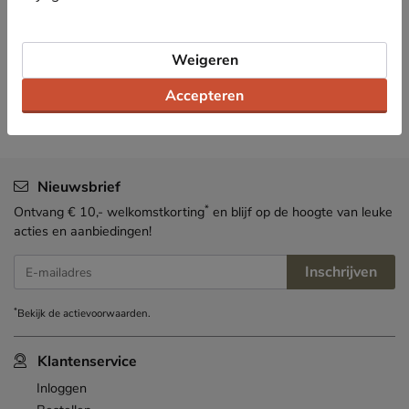
Bekijk meer
Weigeren
Heren
Schoenen
Slippers
Accepteren
Nieuwsbrief
*
Ontvang € 10,- welkomstkorting
en blijf op de hoogte van leuke
acties en aanbiedingen!
Inschrijven
E-mailadres
*
Bekijk de
actievoorwaarden
.
Klantenservice
Inloggen