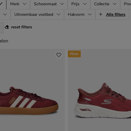
Merk
Schoenmaat
Prijs
Collectie
Pro
Uitneembaar voetbed
Hakvorm
Alle filters
reset filters
elen
elen
New