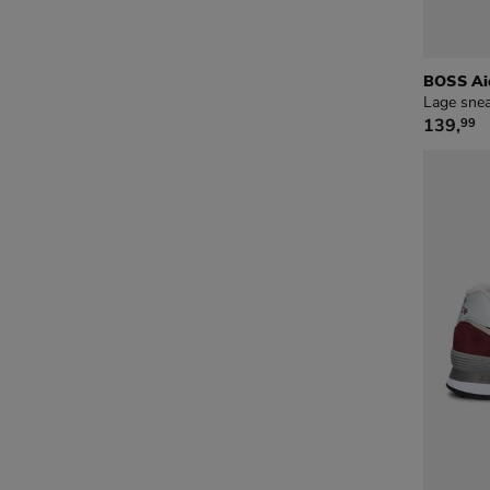
BOSS Ai
Lage snea
€ 139,9
139
,
99