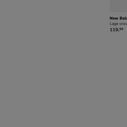
New Bal
Lage snea
€ 119,9
119
,
99