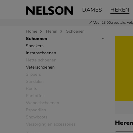
DAMES
HEREN
Voor 23.00u besteld,
vol
Home
Heren
Schoenen
Schoenen
Sla categorieën over
Sneakers
Instapschoenen
Nette schoenen
Veterschoenen
Slippers
Sandalen
Boots
Pantoffels
Wandelschoenen
Espadrilles
Snowboots
Here
Verzorging en accessoires