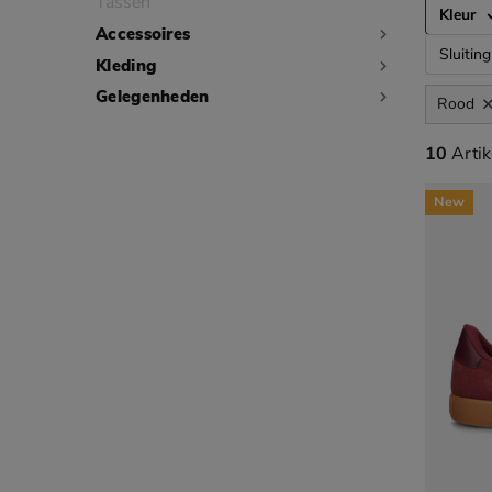
Tassen
Kleur
Accessoires
Sluiting
Kleding
Gelegenheden
Rood
10 artik
10
Artik
New