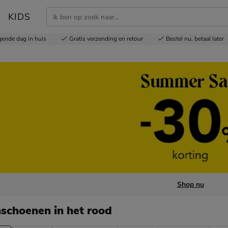
KIDS
gende dag in huis
Gratis
verzending en retour
Bestel nu,
betaal later
Shop nu
nschoenen
in het rood