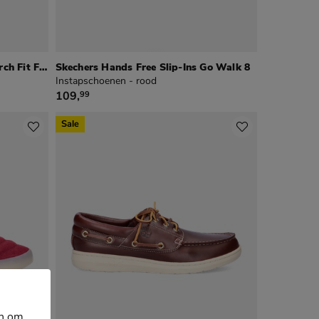
Skechers Hands Free Slip-Ins Arch Fit Fiddow
Skechers Hands Free Slip-Ins Go Walk 8
Instapschoenen - rood
€ 109,99
109
,
99
Sale
en om