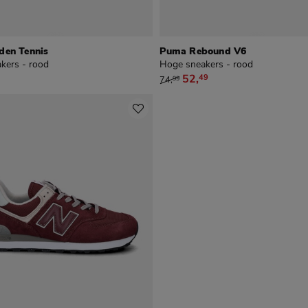
den Tennis
Puma Rebound V6
kers - rood
Hoge sneakers - rood
9
van € 74,99 voor € 52,49
52
,
49
74
,
99