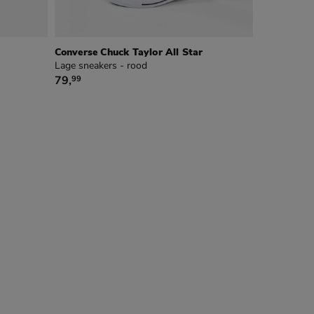
Converse Chuck Taylor All Star
Lage sneakers - rood
€ 79,99
79
,
99