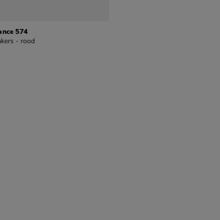
ance 574
kers - rood
9