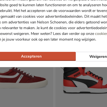
bsite goed te kunnen laten functioneren en om te analyseren ho
ebruikt. Met het accepteren van de voorwaarden wordt er teven
 gemaakt van cookies voor advertentiedoeleinden. Dit maakt het
nd Britton Drive
adidas Barreda Mundo
k om advertenties van Nelson Schoenen, die elders getoond wo
oenen - rood
Lage sneakers - rood
u relevanter te maken. Je kunt de cookies voor advertentiedoelei
9
€ 89,99
89
,
99
gewenst weigeren. Meer weten? Lees dan verder op onze
cookie
n je jouw voorkeur ook op een later moment nog wijzigen.
Sale
Accepteren
Weigeren