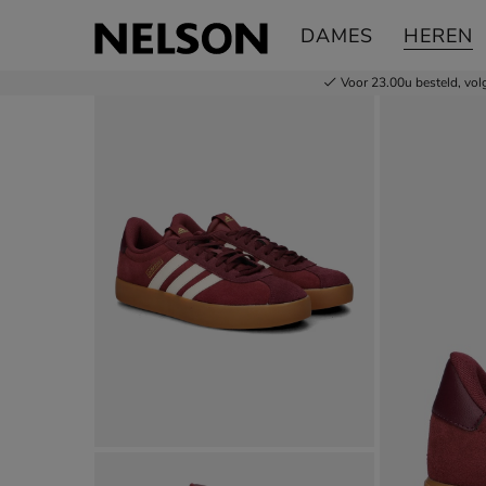
adidas VL Court 3.0
DAMES
HEREN
Lage sneakers
Voor 23.00u besteld,
vol
Product media galerij