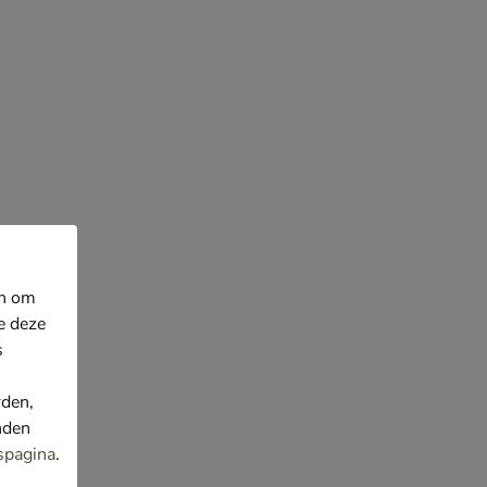
en om
e deze
s
rden,
nden
spagina
.