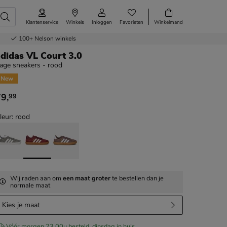
Klantenservice
Winkels
Inloggen
Favorieten
Winkelmand
100+
Nelson winkels
didas VL Court 3.0
age sneakers - rood
New
79
,
99
 79,99
leur: rood
Wij raden aan om
een maat groter
te bestellen dan je
normale maat
Kies je maat
Vóór morgen 23.00u besteld, dinsdag in huis