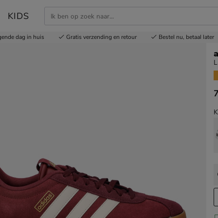
KIDS
gende dag in huis
Gratis
verzending en retour
Bestel nu,
betaal later
a
L
€
K